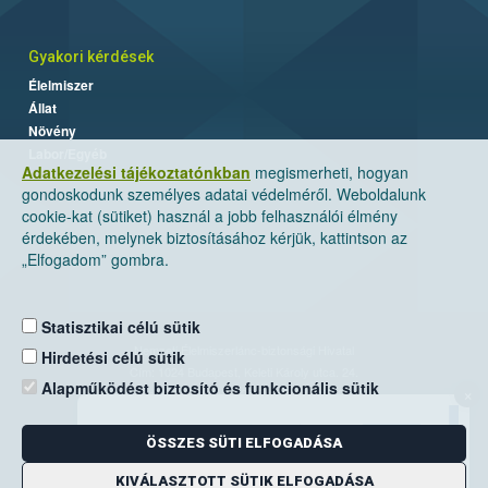
Gyakori kérdések
Élelmiszer
Állat
Növény
Labor/Egyéb
Adatkezelési tájékoztatónkban
megismerheti, hogyan
gondoskodunk személyes adatai védelméről. Weboldalunk
cookie-kat (sütiket) használ a jobb felhasználói élmény
érdekében, melynek biztosításához kérjük, kattintson az
„Elfogadom” gombra.
Statisztikai célú sütik
Nemzeti Élelmiszerlánc-biztonsági Hivatal
Hirdetési célú sütik
Cím: 1024 Budapest, Keleti Károly utca. 24.
Alapműködést biztosító és funkcionális sütik
×
Levelezési cím: 1525 Budapest. Pf. 30.
ÖSSZES SÜTI ELFOGADÁSA
E-mail:
ugyfelszolgalat@nebih.gov.hu
Zöld szám: 06-80/263-244
KIVÁLASZTOTT SÜTIK ELFOGADÁSA