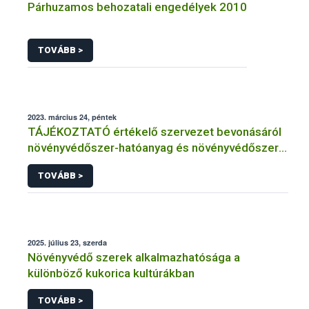
Párhuzamos behozatali engedélyek 2010
TOVÁBB >
2023. március 24, péntek
TÁJÉKOZTATÓ értékelő szervezet bevonásáról
növényvédőszer-hatóanyag és növényvédőszer
engedélyezésére, továbbá a meglévő engedély
TOVÁBB >
meghosszabbítására vagy módosítására irányuló
eljárásba
2025. július 23, szerda
Növényvédő szerek alkalmazhatósága a
különböző kukorica kultúrákban
TOVÁBB >