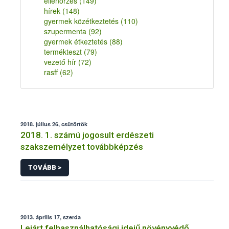
ellenőrzés
(149)
hírek
(148)
gyermek közétkeztetés
(110)
szupermenta
(92)
gyermek étkeztetés
(88)
termékteszt
(79)
vezető hír
(72)
rasff
(62)
2018. július 26, csütörtök
2018. 1. számú jogosult erdészeti
szakszemélyzet továbbképzés
TOVÁBB >
2013. április 17, szerda
Lejárt felhasználhatósági idejű növényvédő