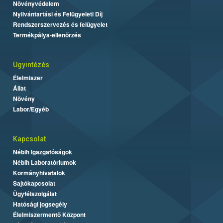
Növényvédelem
Nyilvántartási és Felügyeleti Díj
Rendszerszervezés és felügyelet
Termékpálya-ellenőrzés
Ügyintézés
Élelmiszer
Állat
Növény
Labor/Egyéb
Kapcsolat
Nébih Igazgatóságok
Nébih Laboratóriumok
Kormányhivatalok
Sajtókapcsolat
Ügyfélszolgálat
Hatósági jogsegély
Élelmiszermentő Központ