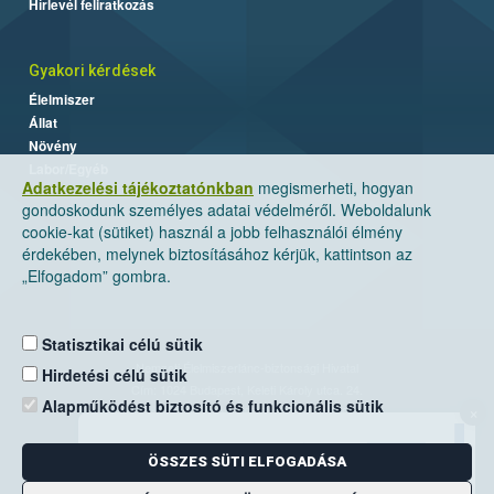
Hírlevél feliratkozás
Gyakori kérdések
Élelmiszer
Állat
Növény
Labor/Egyéb
Adatkezelési tájékoztatónkban
megismerheti, hogyan
gondoskodunk személyes adatai védelméről. Weboldalunk
cookie-kat (sütiket) használ a jobb felhasználói élmény
érdekében, melynek biztosításához kérjük, kattintson az
„Elfogadom” gombra.
Statisztikai célú sütik
Nemzeti Élelmiszerlánc-biztonsági Hivatal
Hirdetési célú sütik
Cím: 1024 Budapest, Keleti Károly utca. 24.
Alapműködést biztosító és funkcionális sütik
×
Levelezési cím: 1525 Budapest. Pf. 30.
ÖSSZES SÜTI ELFOGADÁSA
E-mail:
ugyfelszolgalat@nebih.gov.hu
Zöld szám: 06-80/263-244