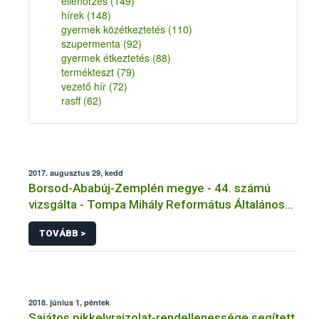
ellenőrzés
(149)
hírek
(148)
gyermek közétkeztetés
(110)
szupermenta
(92)
gyermek étkeztetés
(88)
termékteszt
(79)
vezető hír
(72)
rasff
(62)
2017. augusztus 29, kedd
Borsod-Ababúj-Zemplén megye - 44. számú
vizsgálta - Tompa Mihály Református Általános
Iskola Tálalókonyha - Kazinczbarcika
TOVÁBB >
2018. június 1, péntek
Sajátos pikkelyrajzolat-rendellenessége segített