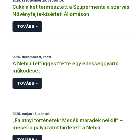
2025. szeptember 25, csütörtök
Cukkiniket termesztett a Szupermenta a szarvasi
Növényfajta-kísérleti Állomáson
TOVÁBB >
2025. december 9, kedd
A Nébih felfüggesztette egy édességgyártó
működését
TOVÁBB >
2025. május 16, péntek
„Falatnyi történetek: Mesék maradék nélkül” –
meseíró pályázatot hirdetett a Nébih
TOVÁBB >