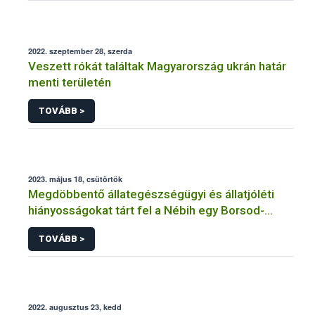
2022. szeptember 28, szerda
Veszett rókát találtak Magyarország ukrán határ
menti területén
TOVÁBB >
2023. május 18, csütörtök
Megdöbbentő állategészségügyi és állatjóléti
hiányosságokat tárt fel a Nébih egy Borsod-
Abaúj-Zemplén vármegyei szarvasmarhatartónál
TOVÁBB >
2022. augusztus 23, kedd