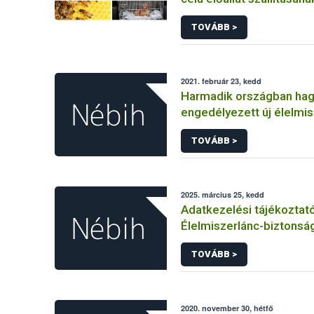
állategészségügyi feltét
TOVÁBB >
2021. február 23, kedd
Harmadik országban ha
engedélyezett új élelmi
Európai Unióban
TOVÁBB >
2025. március 25, kedd
Adatkezelési tájékoztat
Élelmiszerlánc-biztonság
Ügyfélprofil Rendszerbe
TOVÁBB >
tevékenység témakörben
közhatalmi eljárásaihoz
adatkezeléséhez
2020. november 30, hétfő