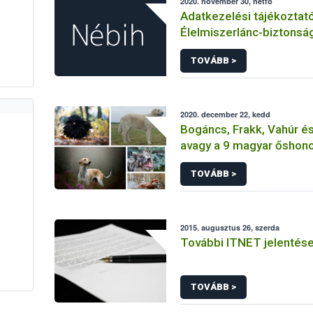
2020. november 30, hétfő
Adatkezelési tájékoztat
Élelmiszerlánc-biztonsá
Hivatal tevékenységéhe
TOVÁBB >
érintetti jogok gyakorlás
összefüggő adatkezelé
2020. december 22, kedd
Bogáncs, Frakk, Vahúr és 
avagy a 9 magyar őshono
TOVÁBB >
2015. augusztus 26, szerda
További ITNET jelentés
TOVÁBB >