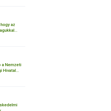
 hogy az
agukkal
ó a Nemzeti
i Hivatal
ységéhez
séhez
eskedelmi
k