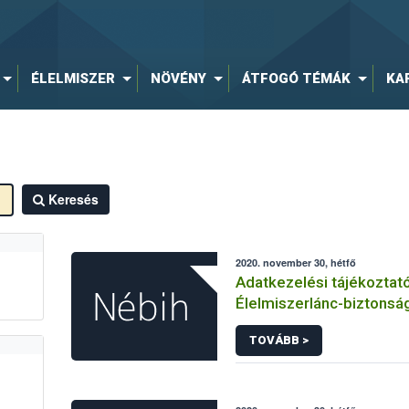
ÉLELMISZER
NÖVÉNY
ÁTFOGÓ TÉMÁK
KA
Keresés
2020. november 30, hétfő
Adatkezelési tájékoztat
Élelmiszerlánc-biztonság
hírlevelére történő regi
TOVÁBB >
kapcsolódó adatkezelé
vonatkozásában