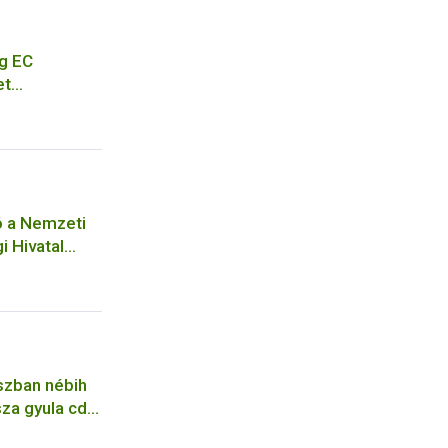
g EC
et
eting of EC
cation for a
ó a Nemzeti
i Hivatal
ejelentési
ó
szban nébih
za gyula cdc
pfene