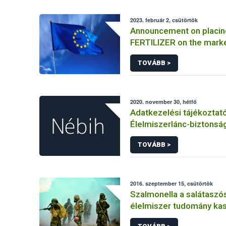
2023. február 2, csütörtök
Announcement on placin
FERTILIZER on the mark
Information on the mark
TOVÁBB >
FERTILIZER and the appli
certificate
2020. november 30, hétfő
Adatkezelési tájékoztat
Élelmiszerlánc-biztonság
elkülönített visszaélés-b
TOVÁBB >
rendszerhez kapcsolód
adatkezeléséhez
2016. szeptember 15, csütörtök
Szalmonella a salátaszó
élelmiszer tudomány kas
bioterrorizmus terror lé