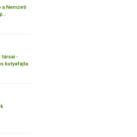
ó a Nemzeti
gi
z kötődő
ával
seihez
társai -
s kutyafajta
ek