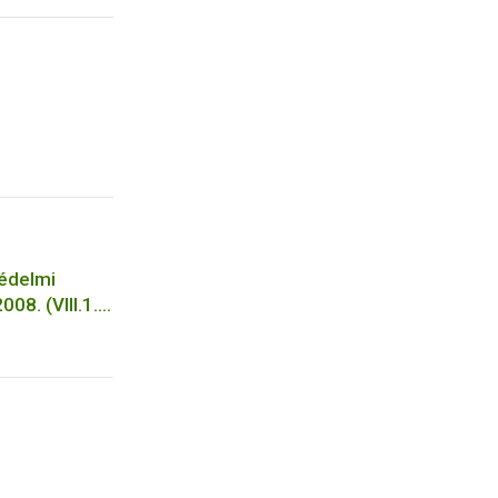
 használata
védelmi
08. (VIII.1.)
apján