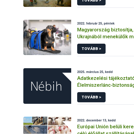
TOVÁBB >
2022. február 25, péntek
Magyarország biztosítja,
Ukrajnából menekülők m
hozhassák társállataikat
TOVÁBB >
2025. március 25, kedd
Adatkezelési tájékoztat
Élelmiszerlánc-biztonság
felnőttképzési tevéken
TOVÁBB >
kapcsolódó adatkezelé
2022. december 13, kedd
Európai Unión belüli ker
célú élőállat szállításána