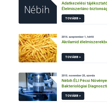
Adatkezelési tájékoztat
Élelmiszerlánc-biztonság
panaszok és közérdekű 
TOVÁBB >
kezeléséhez kapcsolód
adatkezeléséhez
2014. szeptember 1, hétfő
Akrilamid élelmiszerekb
TOVÁBB >
2015. november 25, szerda
Nébih ÉLI Pécsi Növény
Bakteriológiai Diagnoszt
Referencia Laboratóriu
TOVÁBB >