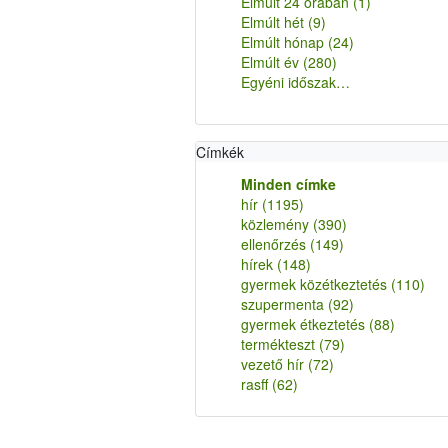
Elmúlt 24 órában
(1)
Elmúlt hét
(9)
Elmúlt hónap
(24)
Elmúlt év
(280)
Egyéni időszak…
Címkék
Minden címke
hír
(1195)
közlemény
(390)
ellenőrzés
(149)
hírek
(148)
gyermek közétkeztetés
(110)
szupermenta
(92)
gyermek étkeztetés
(88)
termékteszt
(79)
vezető hír
(72)
rasff
(62)