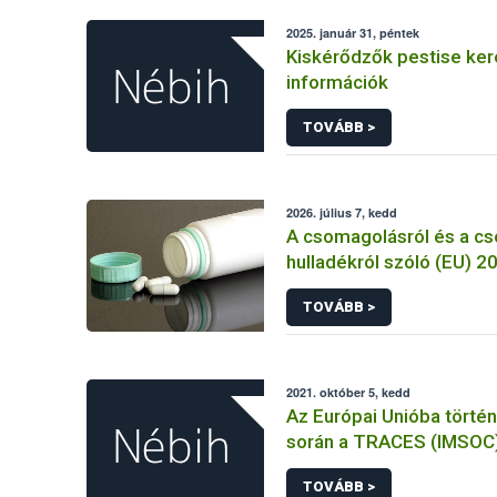
2025. január 31, péntek
Kiskérődzők pestise ke
információk
TOVÁBB >
2026. július 7, kedd
A csomagolásról és a c
hulladékról szóló (EU) 
rendelet és a fogyasztó
TOVÁBB >
élelmiszerekkel kapcsol
tájékoztatásáról szóló
rendelet jelölési kötele
összehangolásáról szóló AÉM 
2021. október 5, kedd
Nébih szakmai álláspont
Az Európai Unióba törté
során a TRACES (IMSOC
rendszerben kiállított K
TOVÁBB >
Egészségügyi Belépteté