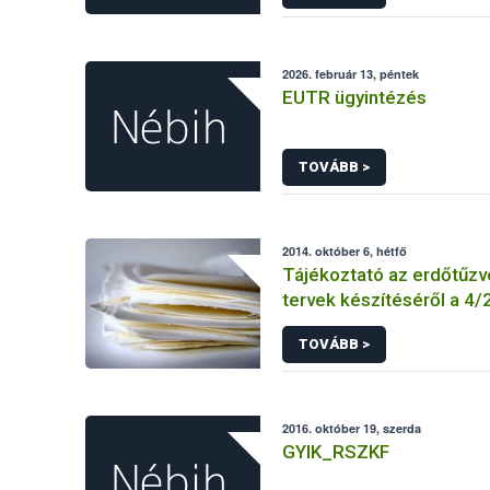
KEBO-D (angolul: CHEDD)
2026. február 13, péntek
EUTR ügyintézés
TOVÁBB >
2014. október 6, hétfő
Tájékoztató az erdőtűz
tervek készítéséről a 4/20
ÖM rendelet előírásai al
TOVÁBB >
2016. október 19, szerda
GYIK_RSZKF