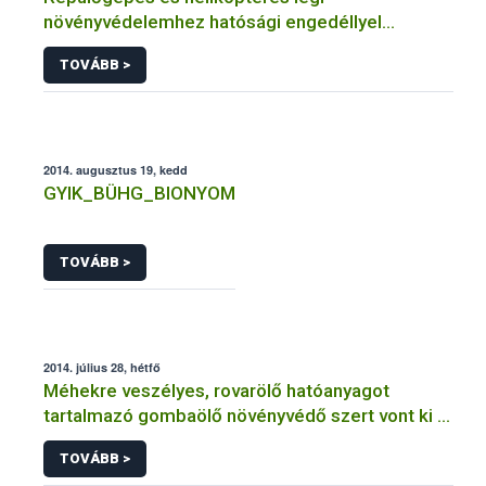
növényvédelemhez hatósági engedéllyel
rendelkező szervezetek
TOVÁBB >
2014. augusztus 19, kedd
GYIK_BÜHG_BIONYOM
TOVÁBB >
2014. július 28, hétfő
Méhekre veszélyes, rovarölő hatóanyagot
tartalmazó gombaölő növényvédő szert vont ki a
forgalomból a NÉBIH
TOVÁBB >