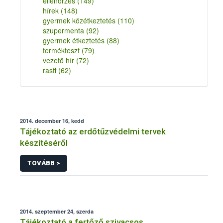
ellenőrzés
(149)
hírek
(148)
gyermek közétkeztetés
(110)
szupermenta
(92)
gyermek étkeztetés
(88)
termékteszt
(79)
vezető hír
(72)
rasff
(62)
2014. december 16, kedd
Tájékoztató az erdőtűzvédelmi tervek
készítéséről
TOVÁBB >
2014. szeptember 24, szerda
Tájékoztató a fertőző szivacsos