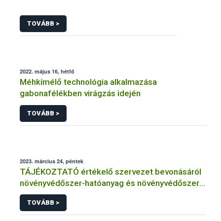
TOVÁBB >
2022. május 16, hétfő
Méhkímélő technológia alkalmazása
gabonafélékben virágzás idején
TOVÁBB >
2023. március 24, péntek
TÁJÉKOZTATÓ értékelő szervezet bevonásáról
növényvédőszer-hatóanyag és növényvédőszer
engedélyezésére, továbbá a meglévő engedély
TOVÁBB >
meghosszabbítására vagy módosítására irányuló
eljárásba