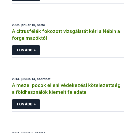
2022. január 10, hétfő
A citrusfélék fokozott vizsgálatát kéri a Nébih a
forgalmazóktól
TOVÁBB >
2014. június 14, szombat
A mezei pocok elleni védekezési kötelezettség
a földhasználók kiemelt feladata
TOVÁBB >
2024. június 5, szerda