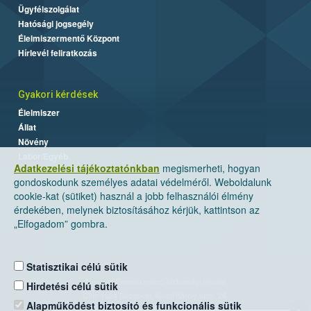
Ügyfélszolgálat
Hatósági jogsegély
Élelmiszermentő Központ
Hírlevél feliratkozás
Gyakori kérdések
Élelmiszer
Állat
Növény
Labor/Egyéb
Adatkezelési tájékoztatónkban
megismerheti, hogyan
gondoskodunk személyes adatai védelméről. Weboldalunk
cookie-kat (sütiket) használ a jobb felhasználói élmény
érdekében, melynek biztosításához kérjük, kattintson az
„Elfogadom” gombra.
Statisztikai célú sütik
Nemzeti Élelmiszerlánc-biztonsági Hivatal
Hirdetési célú sütik
Cím: 1024 Budapest, Keleti Károly utca. 24.
Alapműködést biztosító és funkcionális sütik
×
Levelezési cím: 1525 Budapest. Pf. 30.