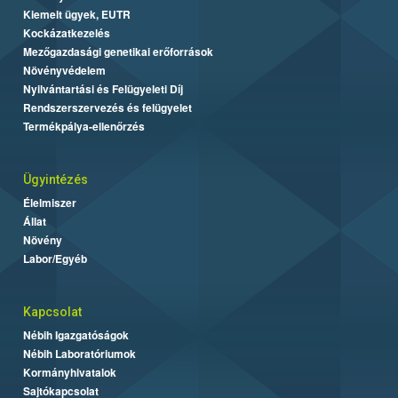
Kiemelt ügyek, EUTR
Kockázatkezelés
Mezőgazdasági genetikai erőforrások
Növényvédelem
Nyilvántartási és Felügyeleti Díj
Rendszerszervezés és felügyelet
Termékpálya-ellenőrzés
Ügyintézés
Élelmiszer
Állat
Növény
Labor/Egyéb
Kapcsolat
Nébih Igazgatóságok
Nébih Laboratóriumok
Kormányhivatalok
Sajtókapcsolat