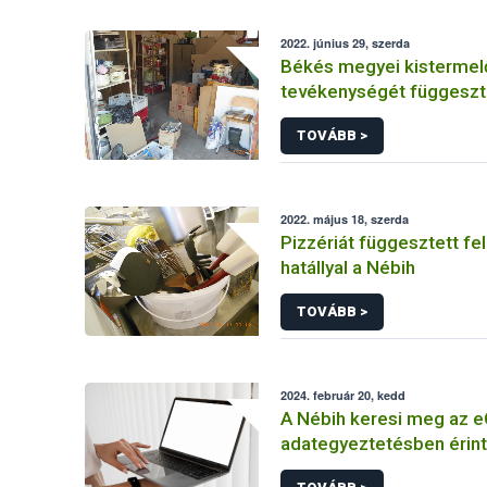
2022. június 29, szerda
Békés megyei kistermel
tevékenységét függeszte
Nébih
TOVÁBB >
2022. május 18, szerda
Pizzériát függesztett fel
hatállyal a Nébih
TOVÁBB >
2024. február 20, kedd
A Nébih keresi meg az 
adategyeztetésben érint
gazdálkodókat