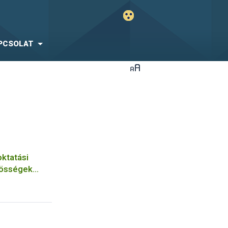
PCSOLAT
ktatási
zösségek
ot a Humusz