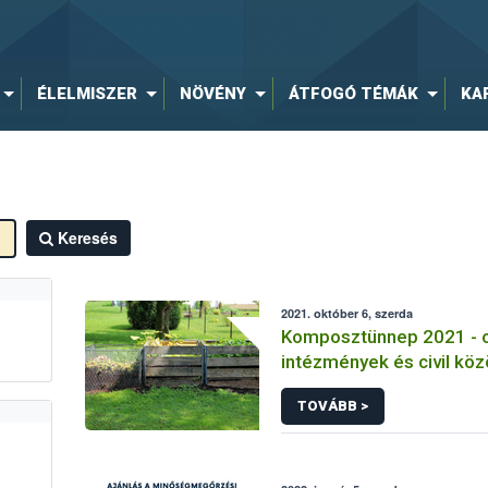
ÉLELMISZER
NÖVÉNY
ÁTFOGÓ TÉMÁK
KA
Keresés
2021. október 6, szerda
Komposztünnep 2021 - o
intézmények és civil kö
számára hirdet pályázat
TOVÁBB >
Szövetség és a Nébih