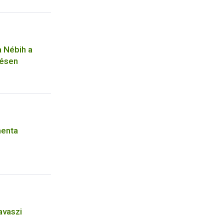
a Nébih a
zésen
menta
avaszi