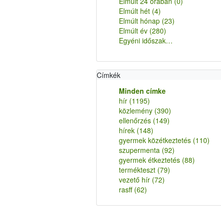
Elmúlt 24 órában
(0)
Elmúlt hét
(4)
Elmúlt hónap
(23)
Elmúlt év
(280)
Egyéni időszak…
Címkék
Minden címke
hír
(1195)
közlemény
(390)
ellenőrzés
(149)
hírek
(148)
gyermek közétkeztetés
(110)
szupermenta
(92)
gyermek étkeztetés
(88)
termékteszt
(79)
vezető hír
(72)
rasff
(62)