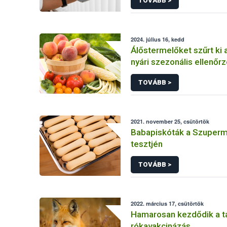
TOVÁBB >
2024. július 16, kedd
Álőstermelőket szűrt ki 
nyári szezonális ellenőr
TOVÁBB >
2021. november 25, csütörtök
Babapiskóták a Szuper
tesztjén
TOVÁBB >
2022. március 17, csütörtök
Hamarosan kezdődik a t
rókavakcinázás