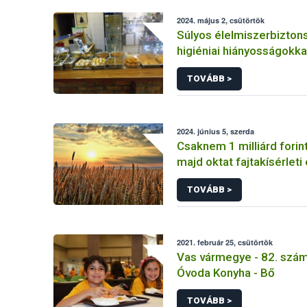
2024. május 2, csütörtök
Súlyos élelmiszerbizton
higiéniai hiányosságokk
egy fővárosi vendéglátó
TOVÁBB >
Nébih
2024. június 5, szerda
Csaknem 1 milliárd forint
majd oktat fajtakísérleti
fajtakitermesztő állomá
TOVÁBB >
2021. február 25, csütörtök
Vas vármegye - 82. számú
Óvoda Konyha - Bő
TOVÁBB >