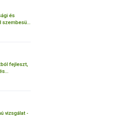
sági és
al szembesült
helyen a
ból fejleszt,
 és
sain a Nébih
 vizsgálat -