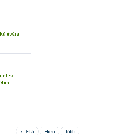
kálására
mentes
ébih
← Első
Előző
Több