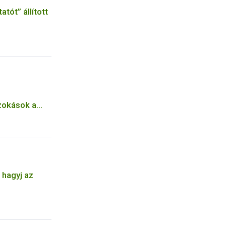
atót” állított
zokások a
ik hullámában
 hagyj az