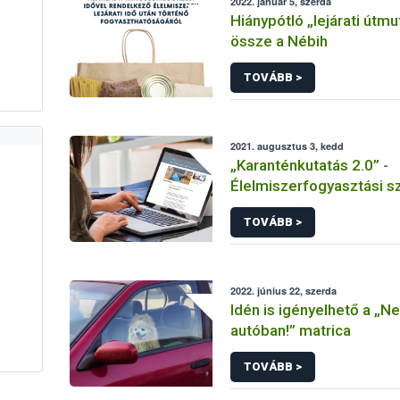
2022. január 5, szerda
Hiánypótló „lejárati útmut
össze a Nébih
TOVÁBB >
2021. augusztus 3, kedd
„Karanténkutatás 2.0” -
Élelmiszerfogyasztási s
Covid-19 járvány harmad
TOVÁBB >
2022. június 22, szerda
Idén is igényelhető a „Ne
autóban!” matrica
TOVÁBB >