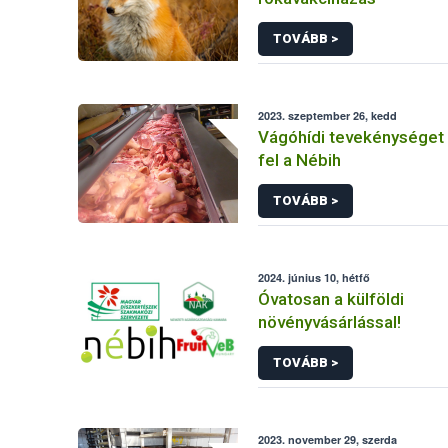
TOVÁBB >
2023. szeptember 26, kedd
Vágóhídi tevekénységet
fel a Nébih
TOVÁBB >
2024. június 10, hétfő
Óvatosan a külföldi
növényvásárlással!
TOVÁBB >
2023. november 29, szerda