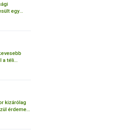
sági
sült egy
 kevesebb
 a téli
r kizárólag
özül érdemes