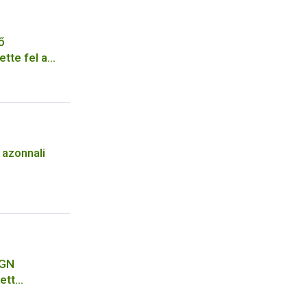
ő
tte fel a
 azonnali
eGN
ett