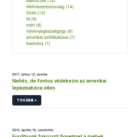
ellenőrzés
(14)
élelmiszerbiztonság
(14)
hírek
(13)
fd
(8)
méh
(8)
növényegészségügy
(8)
amerikai szőlőkabóca
(7)
kiadvány
(7)
2017. július 12, szerda
Nehéz, de fontos védekezni az amerikai
lepkekabóca ellen
TOVÁBB >
2015. április 16, csütörtök
Fordítsunk fokozott figyelmet a méhek