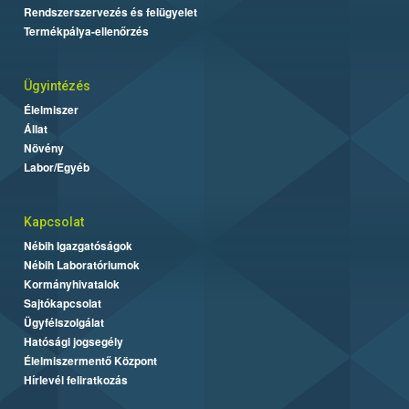
Rendszerszervezés és felügyelet
Termékpálya-ellenőrzés
Ügyintézés
Élelmiszer
Állat
Növény
Labor/Egyéb
Kapcsolat
Nébih Igazgatóságok
Nébih Laboratóriumok
Kormányhivatalok
Sajtókapcsolat
Ügyfélszolgálat
Hatósági jogsegély
Élelmiszermentő Központ
Hírlevél feliratkozás