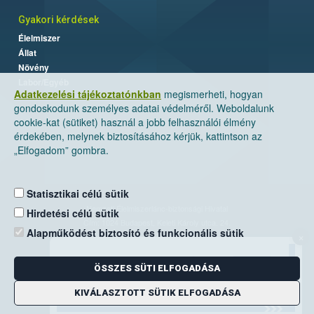
Gyakori kérdések
Élelmiszer
Állat
Növény
Labor/Egyéb
Adatkezelési tájékoztatónkban
megismerheti, hogyan
gondoskodunk személyes adatai védelméről. Weboldalunk
cookie-kat (sütiket) használ a jobb felhasználói élmény
érdekében, melynek biztosításához kérjük, kattintson az
„Elfogadom” gombra.
Statisztikai célú sütik
Nemzeti Élelmiszerlánc-biztonsági Hivatal
Hirdetési célú sütik
Cím: 1024 Budapest, Keleti Károly utca. 24.
Alapműködést biztosító és funkcionális sütik
×
Levelezési cím: 1525 Budapest. Pf. 30.
ÖSSZES SÜTI ELFOGADÁSA
E-mail:
ugyfelszolgalat@nebih.gov.hu
Zöld szám: 06-80/263-244
KIVÁLASZTOTT SÜTIK ELFOGADÁSA
Telefon: 06-1/ 336-9000