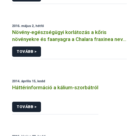
2016. május 2, hétfő
Növény-egészségügyi korlátozás a kőris
növényekre és faanyagra a Chalara fraxinea nevű
kórokozó terjedésének megakadályozására
TOVÁBB >
2014. április 15, kedd
Háttérinformáció a kálium-szorbátról
TOVÁBB >