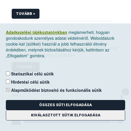
TOVÁBB >
Adatkezelési tájékoztatónkban
megismerheti, hogyan
gondoskodunk személyes adatai védelméről. Weboldalunk
2018. november 8, csütörtök
cookie-kat (sütiket) használ a jobb felhasználói élmény
Nagy Szupermenta majonéz teszt: kiderül, „mit
érdekében, melynek biztosításához kérjük, kattintson az
tudnak” a flakonos mártások
„Elfogadom” gombra.
TOVÁBB >
Statisztikai célú sütik
Hirdetési célú sütik
Alapműködést biztosító és funkcionális sütik
×
2018. október 1, hétfő
Az Európai Unió élelmiszerbiztonsági
ÖSSZES SÜTI ELFOGADÁSA
helyzetképe: Megjelent a 2017-es RASFF
jelentés
KIVÁLASZTOTT SÜTIK ELFOGADÁSA
TOVÁBB >