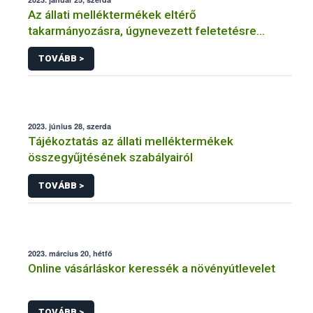
Az állati melléktermékek eltérő
takarmányozásra, úgynevezett feletetésre
történő felhasználása elismert kennelekből
TOVÁBB >
származó kutyák vagy vadászkutya-falkák,
menhelyen élő kutyák és macskák számára
2023. június 28, szerda
Tájékoztatás az állati melléktermékek
összegyűjtésének szabályairól
TOVÁBB >
2023. március 20, hétfő
Online vásárláskor keressék a növényútlevelet
TOVÁBB >