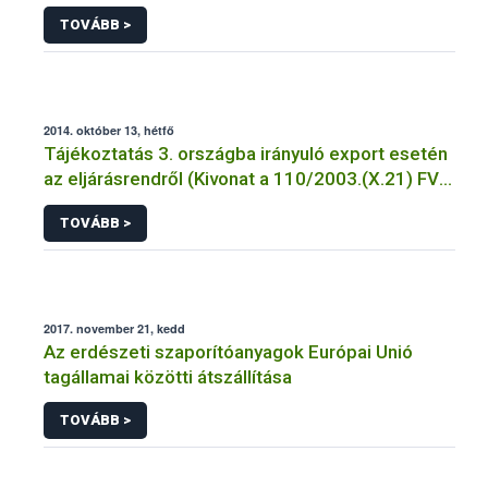
Tálalókonyha - Kulcs
TOVÁBB >
2014. október 13, hétfő
Tájékoztatás 3. országba irányuló export esetén
az eljárásrendről (Kivonat a 110/2003.(X.21) FVM
Rendeletből)
TOVÁBB >
2017. november 21, kedd
Az erdészeti szaporítóanyagok Európai Unió
tagállamai közötti átszállítása
TOVÁBB >