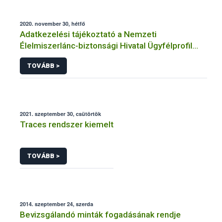
2020. november 30, hétfő
Adatkezelési tájékoztató a Nemzeti
Élelmiszerlánc-biztonsági Hivatal Ügyfélprofil
Rendszerben borászat és alkoholos ital előállítás
TOVÁBB >
témakörben intézhető közhatalmi eljárásaihoz
kapcsolódó adatkezeléséhez
2021. szeptember 30, csütörtök
Traces rendszer kiemelt
TOVÁBB >
2014. szeptember 24, szerda
Bevizsgálandó minták fogadásának rendje