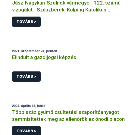
Jász-Nagykun-Szolnok vármegye - 122. számú
vizsgálat - Szászbereki Kolping Katolikus
Általános Iskola - Szászberek
TOVÁBB >
2021. szeptember 24, péntek
Elindult a gazdijogsi képzés
TOVÁBB >
2024. április 15, hétfő
Több száz gyümölcsültetési szaporítóanyagot
semmisítettek meg az ellenőrök az ónodi piacon
TOVÁBB >