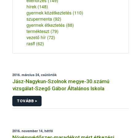
ellenőrzés
(149)
hírek
(148)
gyermek közétkeztetés
(110)
szupermenta
(92)
gyermek étkeztetés
(88)
termékteszt
(79)
vezető hír
(72)
rasff
(62)
2016. március 24, csütörtök
Jász-Nagykun-Szolnok megye-30.számú
vizsgálat-Szegő Gábor Általános Iskola
TOVÁBB >
2016. november 14, hétfő
Növényvédőszer-maradékot mért étkezési