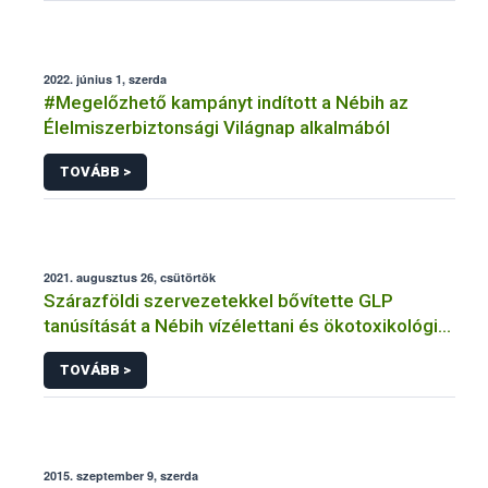
2022. június 1, szerda
#Megelőzhető kampányt indított a Nébih az
Élelmiszerbiztonsági Világnap alkalmából
TOVÁBB >
2021. augusztus 26, csütörtök
Szárazföldi szervezetekkel bővítette GLP
tanúsítását a Nébih vízélettani és ökotoxikológiai
laboratóriuma
TOVÁBB >
2015. szeptember 9, szerda