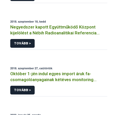
2018. szeptember 18, kedd
Negyedszer kapott Együttműködő Központ
kijelölést a Nébih Radioanalitikai Referencia
Laboratóriuma
TOVÁBB >
2018. szeptember 27, csütörtök
Október 1-jén indul egyes import áruk fa-
csomagolóanyagainak kétéves monitoring
vizsgálata
TOVÁBB >
2023. január 25, szerda