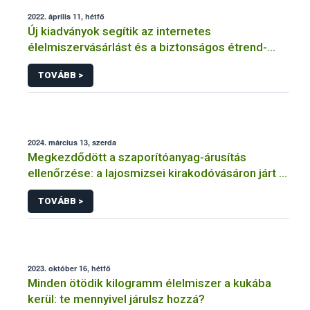
2022. április 11, hétfő
Új kiadványok segítik az internetes
élelmiszervásárlást és a biztonságos étrend-
kiegészítő fogyasztást
TOVÁBB >
2024. március 13, szerda
Megkezdődött a szaporítóanyag-árusítás
ellenőrzése: a lajosmizsei kirakodóvásáron járt a
hatóság
TOVÁBB >
2023. október 16, hétfő
Minden ötödik kilogramm élelmiszer a kukába
kerül: te mennyivel járulsz hozzá?