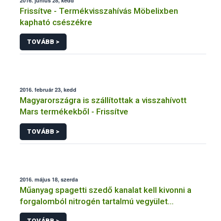
2016. június 28, kedd
Frissítve - Termékvisszahívás Möbelixben
kapható csészékre
TOVÁBB >
2016. február 23, kedd
Magyarországra is szállítottak a visszahívott
Mars termékekből - Frissítve
TOVÁBB >
2016. május 18, szerda
Műanyag spagetti szedő kanalat kell kivonni a
forgalomból nitrogén tartalmú vegyület
kioldódás miatt
TOVÁBB >