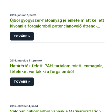
2019. január 7, hétfő
Újból gyógyszer-hatóanyag jelenléte miatt kellett
kivonni a forgalomból potencianövelő étrend-
kiegészítőt
TOVÁBB >
2016. március 11, péntek
Határérték feletti PAH-tartalom miatt lenmagolaj
tételeket vontak ki a forgalomból
TOVÁBB >
2016. október 4, kedd
Valóban cukornádból vannak a Magyarországon