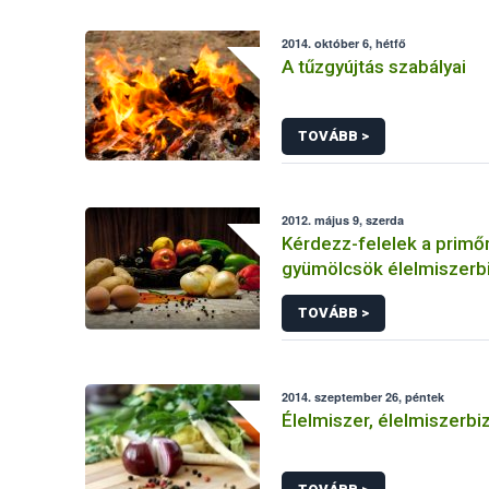
2014. október 6, hétfő
A tűzgyújtás szabályai
TOVÁBB >
2012. május 9, szerda
Kérdezz-felelek a primő
gyümölcsök élelmiszerb
vonatkozásairól
TOVÁBB >
2014. szeptember 26, péntek
Élelmiszer, élelmiszerbi