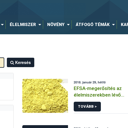
ÉLELMISZER
NÖVÉNY
ÁTFOGÓ TÉMÁK
KA
Keresés
2018. január 29, hétfő
EFSA-megerősítés az
élelmiszerekben lévő
hidroxiantracén-szárma
TOVÁBB >
veszélyességéről