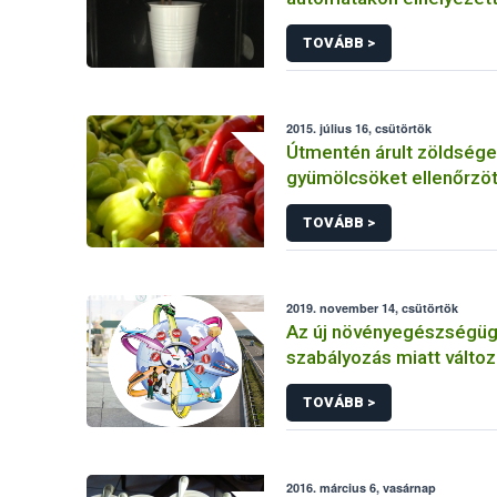
jelölésekben
TOVÁBB >
2015. július 16, csütörtök
Útmentén árult zöldsége
gyümölcsöket ellenőrzöt
TOVÁBB >
2019. november 14, csütörtök
Az új növényegészségüg
szabályozás miatt változ
vállalkozók nyilvántartási
TOVÁBB >
kötelezettsége
2016. március 6, vasárnap