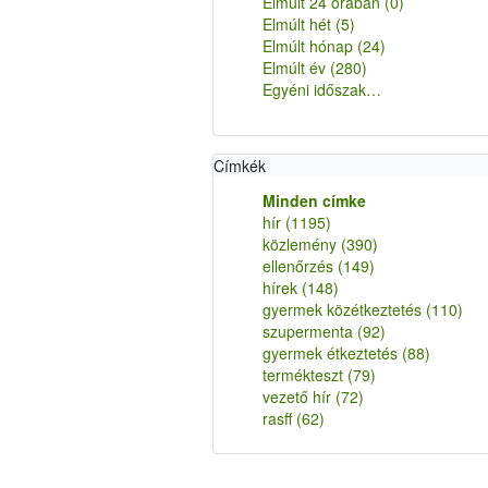
Elmúlt 24 órában
(0)
Elmúlt hét
(5)
Elmúlt hónap
(24)
Elmúlt év
(280)
Egyéni időszak…
Címkék
Minden címke
hír
(1195)
közlemény
(390)
ellenőrzés
(149)
hírek
(148)
gyermek közétkeztetés
(110)
szupermenta
(92)
gyermek étkeztetés
(88)
termékteszt
(79)
vezető hír
(72)
rasff
(62)