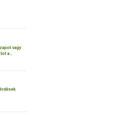
szapot vagy
tot a
kérdések