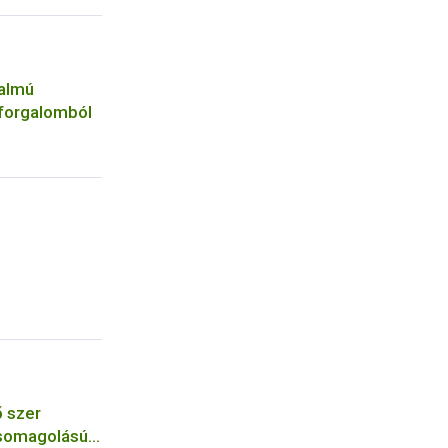
talmú
 forgalomból
 szer
 csomagolású