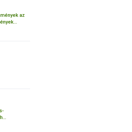
dmények az
mények
s-
ih