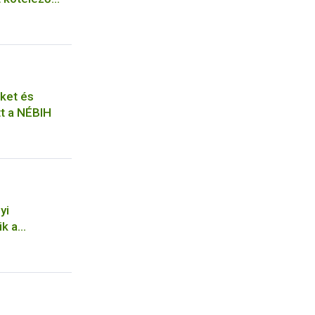
ket és
t a NÉBIH
yi
ik a