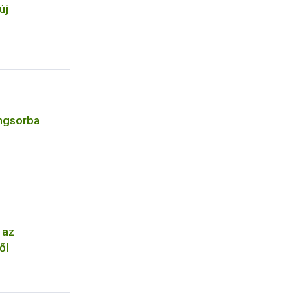
új
angsorba
 az
ől