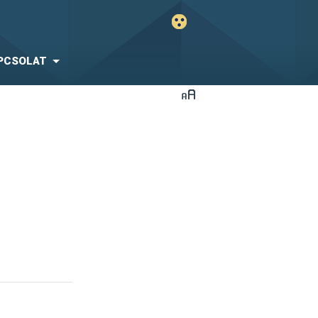
PCSOLAT
zékok