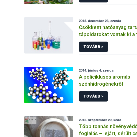
2015. december 23, szerda
Csökkent hatóanyag tar
tápoldatokat vontak ki a
TOVÁBB >
2014. június 4, szerda
A policiklusos aromás
szénhidrogénekről
TOVÁBB >
2015. szeptember 29, kedd
Több tonnás növényvédő
foglalás – lejárt, sérült