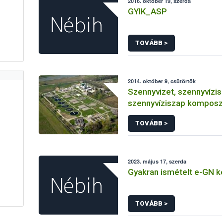
2016. október 19, szerda
GYIK_ASP
TOVÁBB >
2014. október 9, csütörtök
Szennyvizet, szennyvízi
szennyvíziszap komposz
termőföldre
TOVÁBB >
2023. május 17, szerda
Gyakran ismételt e-GN 
TOVÁBB >