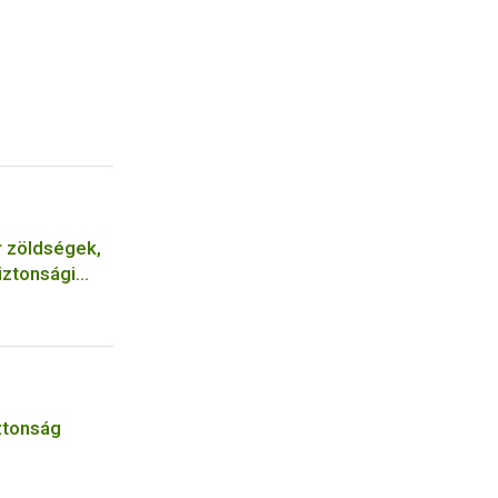
r zöldségek,
iztonsági
ztonság