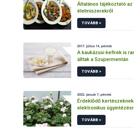
Általános tájékoztató az 
élelmiszerekről
TOVÁBB >
2017. július 14, péntek
A kaukázusi kefirek is r
álltak a Szupermentán
TOVÁBB >
2022. január 7, péntek
Érdeklődő kertészeknek
elektronikus ügyintézésr
TOVÁBB >