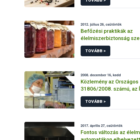
TOVÁBB >
2012. július 26, csütörtök
Befőzési praktikák az
élelmiszerbiztonság sz
TOVÁBB >
2008. december 16, kedd
Közlemény az Országos 
31806/2008. számú, az 
származó sertéshúsra é
TOVÁBB >
készült termékekre von
határozatáról
2017. április 27, csütörtök
Fontos változás az élelm
automatákon elhelyezett