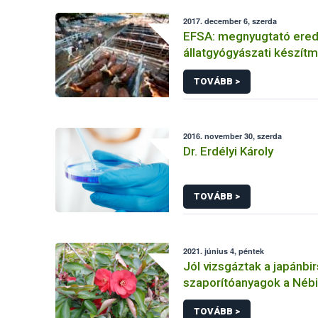
2017. december 6, szerda
EFSA: megnyugtató ere
állatgyógyászati készít
szermaradékairól
TOVÁBB >
2016. november 30, szerda
Dr. Erdélyi Károly
TOVÁBB >
2021. június 4, péntek
Jól vizsgáztak a japánbir
szaporítóanyagok a Néb
utóellenőrzésén
TOVÁBB >