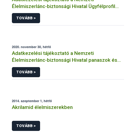
Élelmiszerlánc-biztonsági Hivatal Ügyfélprofil
Rendszerben kistermelői tevékenység
TOVÁBB >
témakörben intézhető közhatalmi eljárásaihoz
kapcsolódó adatkezeléséhez
2020. november 30, hétfő
Adatkezelési tájékoztató a Nemzeti
Élelmiszerlánc-biztonsági Hivatal panaszok és
közérdekű bejelentések kezeléséhez
TOVÁBB >
kapcsolódó adatkezeléséhez
2014. szeptember 1, hétfő
Akrilamid élelmiszerekben
TOVÁBB >