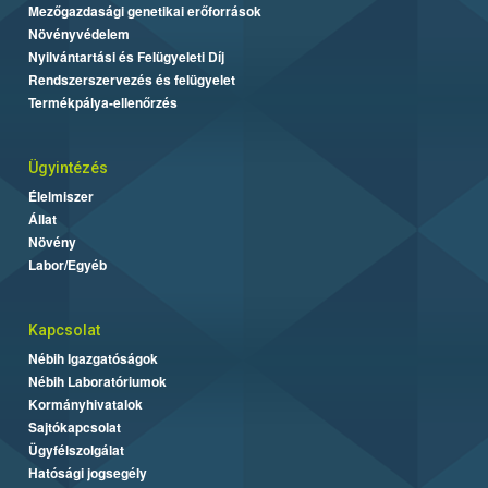
Mezőgazdasági genetikai erőforrások
Növényvédelem
Nyilvántartási és Felügyeleti Díj
Rendszerszervezés és felügyelet
Termékpálya-ellenőrzés
Ügyintézés
Élelmiszer
Állat
Növény
Labor/Egyéb
Kapcsolat
Nébih Igazgatóságok
Nébih Laboratóriumok
Kormányhivatalok
Sajtókapcsolat
Ügyfélszolgálat
Hatósági jogsegély