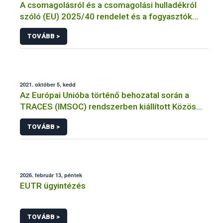
A csomagolásról és a csomagolási hulladékról
szóló (EU) 2025/40 rendelet és a fogyasztók
élelmiszerekkel kapcsolatos tájékoztatásáról
TOVÁBB >
szóló 1169/2011/EU rendelet jelölési
kötelezettségeinek összehangolásáról szóló
AÉM – Nébih szakmai álláspont
2021. október 5, kedd
Az Európai Unióba történő behozatal során a
TRACES (IMSOC) rendszerben kiállított Közös
Egészségügyi Beléptetési Okmány: KEBO-D
TOVÁBB >
(angolul: CHEDD) használata
2026. február 13, péntek
EUTR ügyintézés
TOVÁBB >