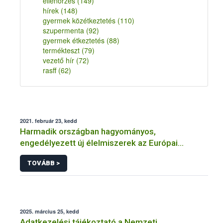
ellenőrzés
(149)
hírek
(148)
gyermek közétkeztetés
(110)
szupermenta
(92)
gyermek étkeztetés
(88)
termékteszt
(79)
vezető hír
(72)
rasff
(62)
2021. február 23, kedd
Harmadik országban hagyományos,
engedélyezett új élelmiszerek az Európai
Unióban
TOVÁBB >
2025. március 25, kedd
Adatkezelési tájékoztató a Nemzeti