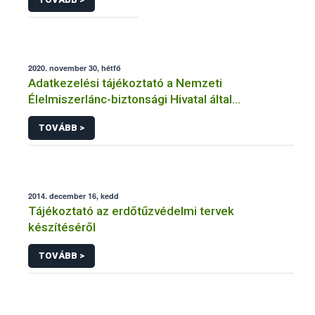
2020. november 30, hétfő
Adatkezelési tájékoztató a Nemzeti
Élelmiszerlánc-biztonsági Hivatal által
üzemeltetett élelmiszerlánc-felügyeleti
TOVÁBB >
információs rendszerhez (FELIR) kapcsolódó
adatkezeléséhez
2014. december 16, kedd
Tájékoztató az erdőtűzvédelmi tervek
készítéséről
TOVÁBB >