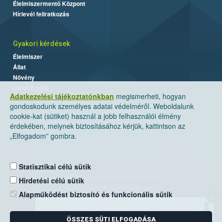
Élelmiszermentő Központ
Hírlevél feliratkozás
Gyakori kérdések
Élelmiszer
Állat
Növény
Labor/Egyéb
Adatkezelési tájékoztatónkban
megismerheti, hogyan
gondoskodunk személyes adatai védelméről. Weboldalunk
cookie-kat (sütiket) használ a jobb felhasználói élmény
érdekében, melynek biztosításához kérjük, kattintson az
„Elfogadom” gombra.
Statisztikai célú sütik
Nemzeti Élelmiszerlánc-biztonsági Hivatal
Hirdetési célú sütik
Cím: 1024 Budapest, Keleti Károly utca. 24.
Alapműködést biztosító és funkcionális sütik
×
Levelezési cím: 1525 Budapest. Pf. 30.
ÖSSZES SÜTI ELFOGADÁSA