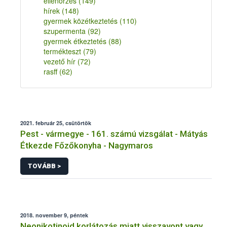
ellenőrzés
(149)
hírek
(148)
gyermek közétkeztetés
(110)
szupermenta
(92)
gyermek étkeztetés
(88)
termékteszt
(79)
vezető hír
(72)
rasff
(62)
2021. február 25, csütörtök
Pest - vármegye - 161. számú vizsgálat - Mátyás
Étkezde Főzőkonyha - Nagymaros
TOVÁBB >
2018. november 9, péntek
Neonikotinoid korlátozás miatt visszavont vagy