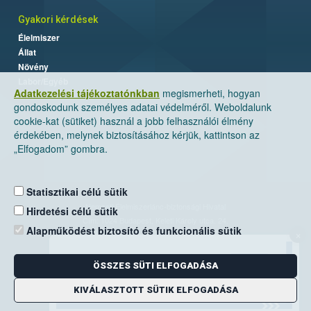
Gyakori kérdések
Élelmiszer
Állat
Növény
Labor/Egyéb
Adatkezelési tájékoztatónkban
megismerheti, hogyan
gondoskodunk személyes adatai védelméről. Weboldalunk
cookie-kat (sütiket) használ a jobb felhasználói élmény
érdekében, melynek biztosításához kérjük, kattintson az
„Elfogadom” gombra.
Statisztikai célú sütik
Nemzeti Élelmiszerlánc-biztonsági Hivatal
Hirdetési célú sütik
Cím: 1024 Budapest, Keleti Károly utca. 24.
Alapműködést biztosító és funkcionális sütik
×
Levelezési cím: 1525 Budapest. Pf. 30.
ÖSSZES SÜTI ELFOGADÁSA
E-mail:
ugyfelszolgalat@nebih.gov.hu
Zöld szám: 06-80/263-244
KIVÁLASZTOTT SÜTIK ELFOGADÁSA
Telefon: 06-1/ 336-9000