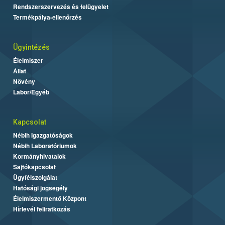
Rendszerszervezés és felügyelet
Termékpálya-ellenőrzés
Ügyintézés
Élelmiszer
Állat
Növény
Labor/Egyéb
Kapcsolat
Nébih Igazgatóságok
Nébih Laboratóriumok
Kormányhivatalok
Sajtókapcsolat
Ügyfélszolgálat
Hatósági jogsegély
Élelmiszermentő Központ
Hírlevél feliratkozás