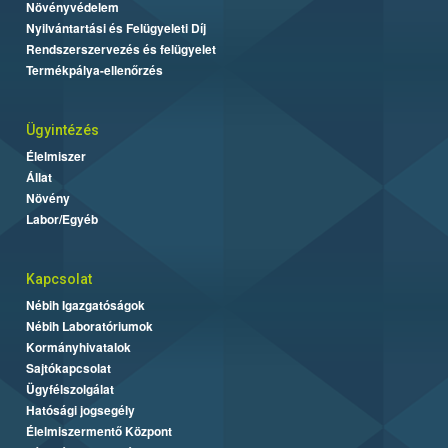
Növényvédelem
Nyilvántartási és Felügyeleti Díj
Rendszerszervezés és felügyelet
Termékpálya-ellenőrzés
Ügyintézés
Élelmiszer
Állat
Növény
Labor/Egyéb
Kapcsolat
Nébih Igazgatóságok
Nébih Laboratóriumok
Kormányhivatalok
Sajtókapcsolat
Ügyfélszolgálat
Hatósági jogsegély
Élelmiszermentő Központ