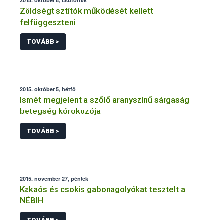
2015. október 8, csütörtök
Zöldségtisztítók működését kellett
felfüggeszteni
TOVÁBB >
2015. október 5, hétfő
Ismét megjelent a szőlő aranyszínű sárgaság
betegség kórokozója
TOVÁBB >
2015. november 27, péntek
Kakaós és csokis gabonagolyókat tesztelt a
NÉBIH
TOVÁBB >