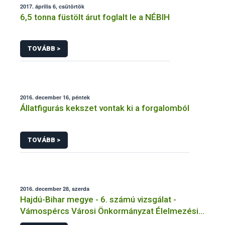
2017. április 6, csütörtök
6,5 tonna füstölt árut foglalt le a NÉBIH
TOVÁBB >
2016. december 16, péntek
Állatfigurás kekszet vontak ki a forgalomból
TOVÁBB >
2016. december 28, szerda
Hajdú-Bihar megye - 6. számú vizsgálat -
Vámospércs Városi Önkormányzat Élelmezési
Intézmény Főzőkonyha