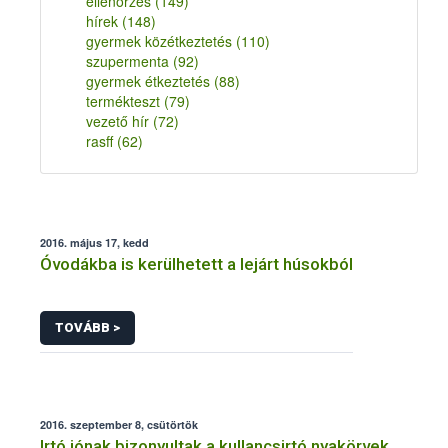
ellenőrzés
(149)
hírek
(148)
gyermek közétkeztetés
(110)
szupermenta
(92)
gyermek étkeztetés
(88)
termékteszt
(79)
vezető hír
(72)
rasff
(62)
2016. május 17, kedd
Óvodákba is kerülhetett a lejárt húsokból
TOVÁBB >
2016. szeptember 8, csütörtök
Irtó jónak bizonyultak a kullancsirtó nyakörvek