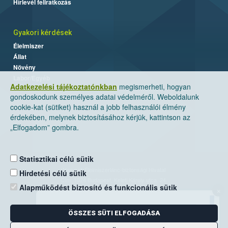
Hírlevél feliratkozás
Gyakori kérdések
Élelmiszer
Állat
Növény
Labor/Egyéb
Adatkezelési tájékoztatónkban
megismerheti, hogyan
gondoskodunk személyes adatai védelméről. Weboldalunk
cookie-kat (sütiket) használ a jobb felhasználói élmény
érdekében, melynek biztosításához kérjük, kattintson az
„Elfogadom” gombra.
Statisztikai célú sütik
Nemzeti Élelmiszerlánc-biztonsági Hivatal
Hirdetési célú sütik
Cím: 1024 Budapest, Keleti Károly utca. 24.
Alapműködést biztosító és funkcionális sütik
×
Levelezési cím: 1525 Budapest. Pf. 30.
ÖSSZES SÜTI ELFOGADÁSA
E-mail:
ugyfelszolgalat@nebih.gov.hu
Zöld szám: 06-80/263-244