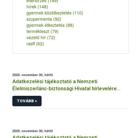
ellenőrzés
(149)
hírek
(148)
gyermek közétkeztetés
(110)
szupermenta
(92)
gyermek étkeztetés
(88)
termékteszt
(79)
vezető hír
(72)
rasff
(62)
2020. november 30, hétfő
Adatkezelési tájékoztató a Nemzeti
Élelmiszerlánc-biztonsági Hivatal hírlevelére
történő regisztrációhoz kapcsolódó
TOVÁBB >
adatkezelések vonatkozásában
2020. november 30, hétfő
Adatkezelési tájékoztató a Nemzeti