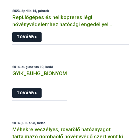
2023. április 14, péntek
Repülőgépes és helikopteres légi
növényvédelemhez hatósági engedéllyel
rendelkező szervezetek
TOVÁBB >
2014. augusztus 19, kedd
GYIK_BÜHG_BIONYOM
TOVÁBB >
2014. július 28, hétfő
Méhekre veszélyes, rovarölő hatóanyagot
tartalmazó gombaölő növényvédő szert vont ki a