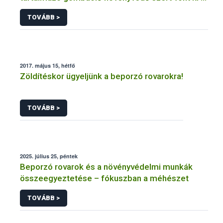
forgalomból a NÉBIH
TOVÁBB >
2017. május 15, hétfő
Zöldítéskor ügyeljünk a beporzó rovarokra!
TOVÁBB >
2025. július 25, péntek
Beporzó rovarok és a növényvédelmi munkák
összeegyeztetése – fókuszban a méhészet
TOVÁBB >