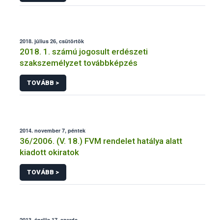
2018. július 26, csütörtök
2018. 1. számú jogosult erdészeti
szakszemélyzet továbbképzés
TOVÁBB >
2014. november 7, péntek
36/2006. (V. 18.) FVM rendelet hatálya alatt
kiadott okiratok
TOVÁBB >
2013. április 17, szerda