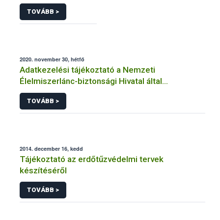
TOVÁBB >
2020. november 30, hétfő
Adatkezelési tájékoztató a Nemzeti
Élelmiszerlánc-biztonsági Hivatal által
üzemeltetett élelmiszerlánc-felügyeleti
TOVÁBB >
információs rendszerhez (FELIR) kapcsolódó
adatkezeléséhez
2014. december 16, kedd
Tájékoztató az erdőtűzvédelmi tervek
készítéséről
TOVÁBB >