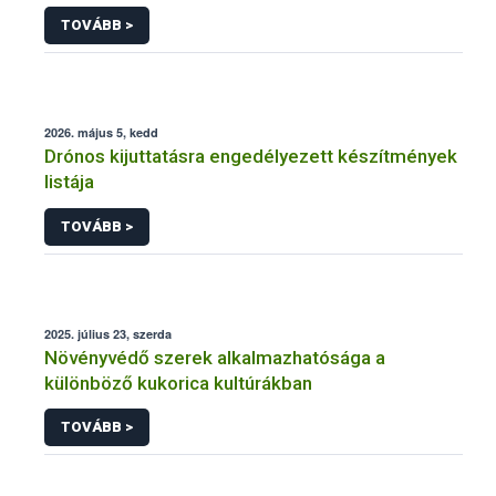
engedélyezésére, továbbá a meglévő engedély
TOVÁBB >
meghosszabbítására vagy módosítására irányuló
eljárásba
2026. május 5, kedd
Drónos kijuttatásra engedélyezett készítmények
listája
TOVÁBB >
2025. július 23, szerda
Növényvédő szerek alkalmazhatósága a
különböző kukorica kultúrákban
TOVÁBB >