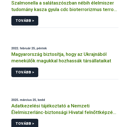
Szalmonella a salátaszószban nébih élelmiszer
tudomány kasza gyula cdc bioterrorizmus terror
lépfene
TOVÁBB >
2022. február 25, péntek
Magyarország biztosítja, hogy az Ukrajnából
menekülők magukkal hozhassák társállataikat
TOVÁBB >
2025. március 25, kedd
Adatkezelési tájékoztató a Nemzeti
Élelmiszerlánc-biztonsági Hivatal felnőttképzési
tevékenységéhez kapcsolódó adatkezeléséhez
TOVÁBB >