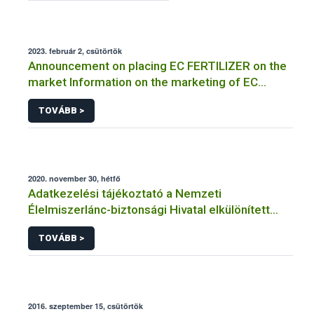
2023. február 2, csütörtök
Announcement on placing EC FERTILIZER on the
market Information on the marketing of EC
FERTILIZER and the application for a certificate
TOVÁBB >
2020. november 30, hétfő
Adatkezelési tájékoztató a Nemzeti
Élelmiszerlánc-biztonsági Hivatal elkülönített
visszaélés-bejelentési rendszerhez kapcsolódó
TOVÁBB >
adatkezeléséhez
2016. szeptember 15, csütörtök