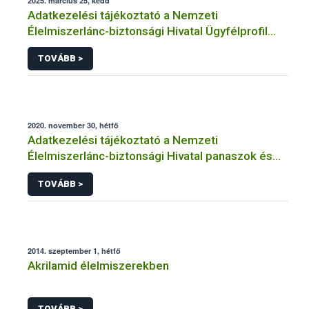
2025. március 25, kedd
Adatkezelési tájékoztató a Nemzeti
Élelmiszerlánc-biztonsági Hivatal Ügyfélprofil
Rendszerben kistermelői tevékenység
TOVÁBB >
témakörben intézhető közhatalmi eljárásaihoz
kapcsolódó adatkezeléséhez
2020. november 30, hétfő
Adatkezelési tájékoztató a Nemzeti
Élelmiszerlánc-biztonsági Hivatal panaszok és
közérdekű bejelentések kezeléséhez
TOVÁBB >
kapcsolódó adatkezeléséhez
2014. szeptember 1, hétfő
Akrilamid élelmiszerekben
TOVÁBB >