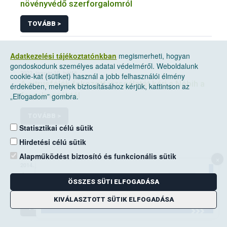
növényvédő szerforgalomról
TOVÁBB >
Adatkezelési tájékoztatónkban
megismerheti, hogyan
gondoskodunk személyes adatai védelméről. Weboldalunk
2022. január 10, hétfő
cookie-kat (sütiket) használ a jobb felhasználói élmény
A citrusfélék fokozott vizsgálatát kéri a Nébih a
érdekében, melynek biztosításához kérjük, kattintson az
forgalmazóktól
„Elfogadom” gombra.
TOVÁBB >
Statisztikai célú sütik
Hirdetési célú sütik
Alapműködést biztosító és funkcionális sütik
×
2014. június 14, szombat
A mezei pocok elleni védekezési kötelezettség
ÖSSZES SÜTI ELFOGADÁSA
a földhasználók kiemelt feladata
KIVÁLASZTOTT SÜTIK ELFOGADÁSA
TOVÁBB >