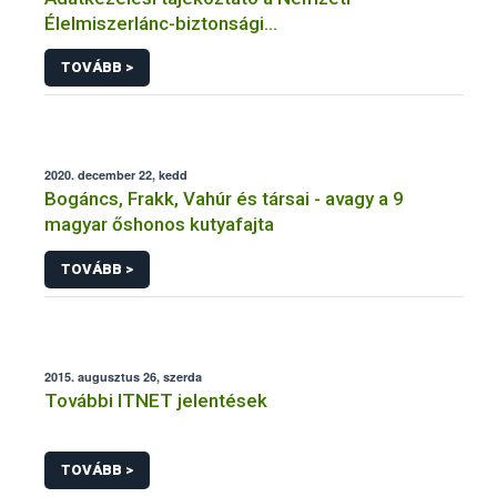
Élelmiszerlánc-biztonsági
Hivatal tevékenységéhez kötődő érintetti jogok
TOVÁBB >
gyakorlásával összefüggő adatkezeléseihez
2020. december 22, kedd
Bogáncs, Frakk, Vahúr és társai - avagy a 9
magyar őshonos kutyafajta
TOVÁBB >
2015. augusztus 26, szerda
További ITNET jelentések
TOVÁBB >