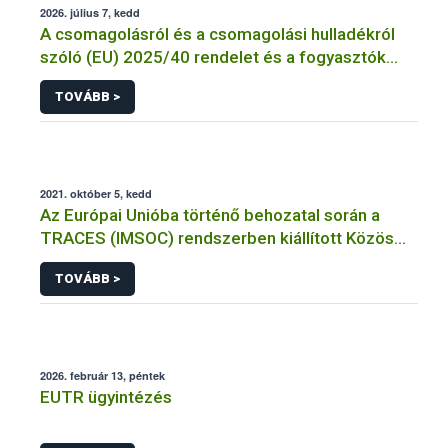
2026. július 7, kedd
A csomagolásról és a csomagolási hulladékról
szóló (EU) 2025/40 rendelet és a fogyasztók
élelmiszerekkel kapcsolatos tájékoztatásáról
TOVÁBB >
szóló 1169/2011/EU rendelet jelölési
kötelezettségeinek összehangolásáról szóló
AÉM – Nébih szakmai álláspont
2021. október 5, kedd
Az Európai Unióba történő behozatal során a
TRACES (IMSOC) rendszerben kiállított Közös
Egészségügyi Beléptetési Okmány: KEBO-D
TOVÁBB >
(angolul: CHEDD) használata
2026. február 13, péntek
EUTR ügyintézés