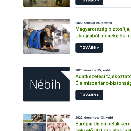
TOVÁBB >
2022. február 25, péntek
Magyarország biztosítja,
Ukrajnából menekülők m
hozhassák társállataikat
TOVÁBB >
2025. március 25, kedd
Adatkezelési tájékoztat
Élelmiszerlánc-biztonság
felnőttképzési tevéken
TOVÁBB >
kapcsolódó adatkezelé
2022. december 13, kedd
Európai Unión belüli ker
célú élőállat szállításána