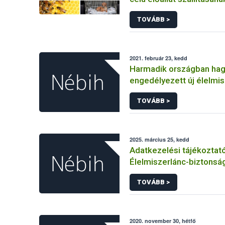
állategészségügyi feltét
TOVÁBB >
2021. február 23, kedd
Harmadik országban ha
engedélyezett új élelmi
Európai Unióban
TOVÁBB >
2025. március 25, kedd
Adatkezelési tájékoztat
Élelmiszerlánc-biztonság
Ügyfélprofil Rendszerbe
TOVÁBB >
tevékenység témakörben
közhatalmi eljárásaihoz
adatkezeléséhez
2020. november 30, hétfő