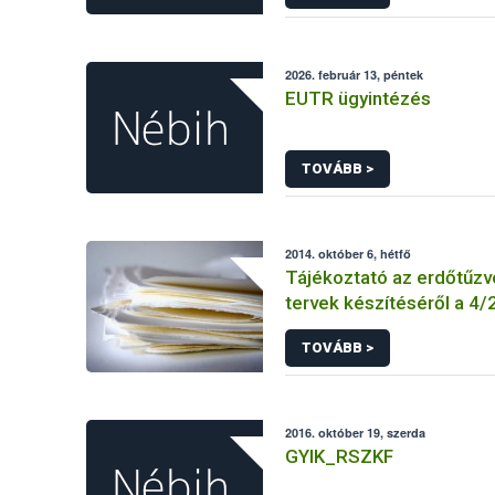
KEBO-D (angolul: CHEDD)
2026. február 13, péntek
EUTR ügyintézés
TOVÁBB >
2014. október 6, hétfő
Tájékoztató az erdőtűz
tervek készítéséről a 4/20
ÖM rendelet előírásai al
TOVÁBB >
2016. október 19, szerda
GYIK_RSZKF