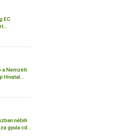
g EC
et
eting of EC
cation for a
ó a Nemzeti
i Hivatal
ejelentési
ó
szban nébih
za gyula cdc
pfene