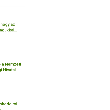
 hogy az
agukkal
ó a Nemzeti
i Hivatal
ységéhez
séhez
eskedelmi
k