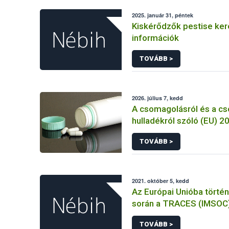
2025. január 31, péntek
Kiskérődzők pestise ke
információk
TOVÁBB >
2026. július 7, kedd
A csomagolásról és a c
hulladékról szóló (EU) 
rendelet és a fogyasztó
TOVÁBB >
élelmiszerekkel kapcsol
tájékoztatásáról szóló
rendelet jelölési kötele
összehangolásáról szóló AÉM 
2021. október 5, kedd
Nébih szakmai álláspont
Az Európai Unióba törté
során a TRACES (IMSOC
rendszerben kiállított K
TOVÁBB >
Egészségügyi Belépteté