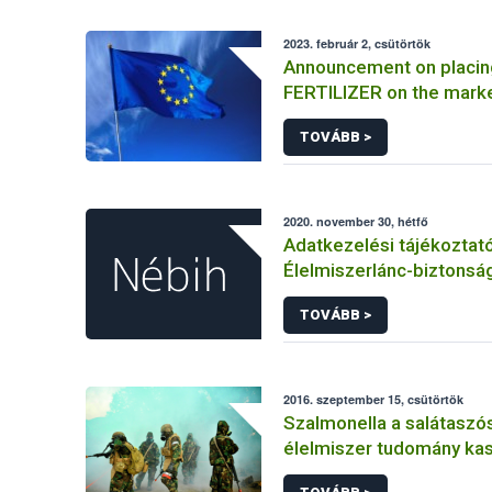
2023. február 2, csütörtök
Announcement on placin
FERTILIZER on the mark
Information on the mark
TOVÁBB >
FERTILIZER and the appli
certificate
2020. november 30, hétfő
Adatkezelési tájékoztat
Élelmiszerlánc-biztonság
elkülönített visszaélés-b
TOVÁBB >
rendszerhez kapcsolód
adatkezeléséhez
2016. szeptember 15, csütörtök
Szalmonella a salátaszó
élelmiszer tudomány kas
bioterrorizmus terror lé