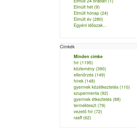
Elmúlt 24 órában
(1)
Elmúlt hét
(9)
Elmúlt hónap
(24)
Elmúlt év
(280)
Egyéni időszak…
Címkék
Minden címke
hír
(1195)
közlemény
(390)
ellenőrzés
(149)
hírek
(148)
gyermek közétkeztetés
(110)
szupermenta
(92)
gyermek étkeztetés
(88)
termékteszt
(79)
vezető hír
(72)
rasff
(62)