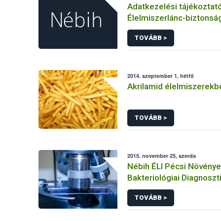
Adatkezelési tájékoztat
Élelmiszerlánc-biztonság
panaszok és közérdekű 
TOVÁBB >
kezeléséhez kapcsolód
adatkezeléséhez
2014. szeptember 1, hétfő
Akrilamid élelmiszerekb
TOVÁBB >
2015. november 25, szerda
Nébih ÉLI Pécsi Növény
Bakteriológiai Diagnoszt
Referencia Laboratóriu
TOVÁBB >