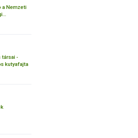
ó a Nemzeti
gi
z kötődő
ával
seihez
társai -
s kutyafajta
ek