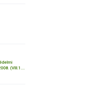
 használata
védelmi
08. (VIII.1.)
apján