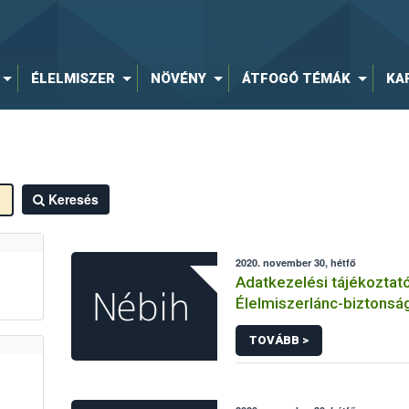
ÉLELMISZER
NÖVÉNY
ÁTFOGÓ TÉMÁK
KA
Keresés
2020. november 30, hétfő
Adatkezelési tájékoztat
Élelmiszerlánc-biztonság
hírlevelére történő regi
TOVÁBB >
kapcsolódó adatkezelé
vonatkozásában