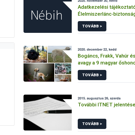
2020. november 30, hétfő
Adatkezelési tájékoztat
Élelmiszerlánc-biztonsá
Hivatal tevékenységéhe
TOVÁBB >
érintetti jogok gyakorlás
összefüggő adatkezelé
2020. december 22, kedd
Bogáncs, Frakk, Vahúr és 
avagy a 9 magyar őshono
TOVÁBB >
2015. augusztus 26, szerda
További ITNET jelentés
TOVÁBB >