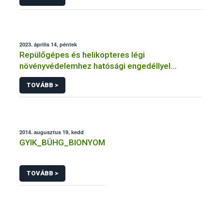
2023. április 14, péntek
Repülőgépes és helikopteres légi
növényvédelemhez hatósági engedéllyel
rendelkező szervezetek
TOVÁBB >
2014. augusztus 19, kedd
GYIK_BÜHG_BIONYOM
TOVÁBB >