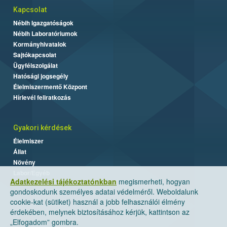
Kapcsolat
Nébih Igazgatóságok
Nébih Laboratóriumok
Kormányhivatalok
Sajtókapcsolat
Ügyfélszolgálat
Hatósági jogsegély
Élelmiszermentő Központ
Hírlevél feliratkozás
Gyakori kérdések
Élelmiszer
Állat
Növény
Labor/Egyéb
Adatkezelési tájékoztatónkban
megismerheti, hogyan
gondoskodunk személyes adatai védelméről. Weboldalunk
cookie-kat (sütiket) használ a jobb felhasználói élmény
érdekében, melynek biztosításához kérjük, kattintson az
„Elfogadom” gombra.