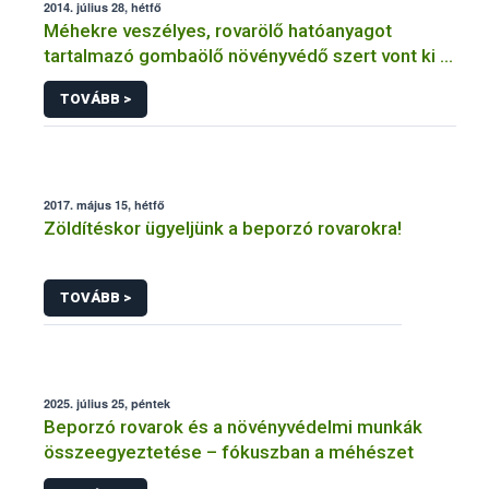
2014. július 28, hétfő
Méhekre veszélyes, rovarölő hatóanyagot
tartalmazó gombaölő növényvédő szert vont ki a
forgalomból a NÉBIH
TOVÁBB >
2017. május 15, hétfő
Zöldítéskor ügyeljünk a beporzó rovarokra!
TOVÁBB >
2025. július 25, péntek
Beporzó rovarok és a növényvédelmi munkák
összeegyeztetése – fókuszban a méhészet