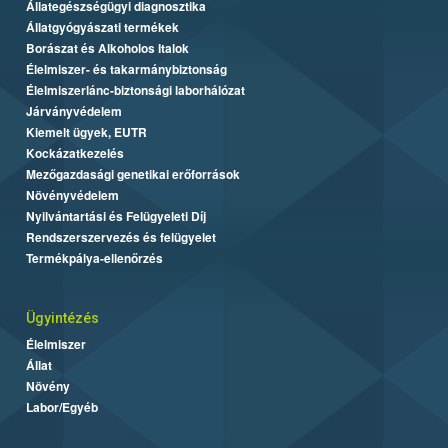
Állategészségügyi diagnosztika
Állatgyógyászati termékek
Borászat és Alkoholos Italok
Élelmiszer- és takarmánybiztonság
Élelmiszerlánc-biztonsági laborhálózat
Járványvédelem
Kiemelt ügyek, EUTR
Kockázatkezelés
Mezőgazdasági genetikai erőforrások
Növényvédelem
Nyilvántartási és Felügyeleti Díj
Rendszerszervezés és felügyelet
Termékpálya-ellenőrzés
Ügyintézés
Élelmiszer
Állat
Növény
Labor/Egyéb