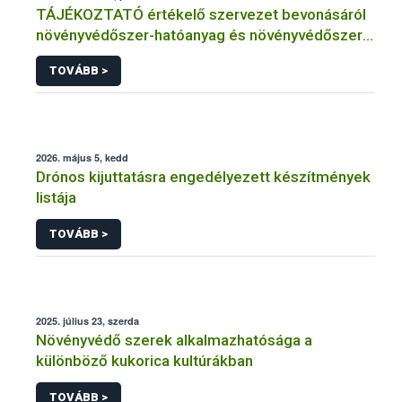
TÁJÉKOZTATÓ értékelő szervezet bevonásáról
növényvédőszer-hatóanyag és növényvédőszer
engedélyezésére, továbbá a meglévő engedély
TOVÁBB >
meghosszabbítására vagy módosítására irányuló
eljárásba
2026. május 5, kedd
Drónos kijuttatásra engedélyezett készítmények
listája
TOVÁBB >
2025. július 23, szerda
Növényvédő szerek alkalmazhatósága a
különböző kukorica kultúrákban
TOVÁBB >