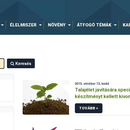
ÉLELMISZER
NÖVÉNY
ÁTFOGÓ TÉMÁK
KA
Keresés
2015. október 13, kedd
Talajélet javítására speci
készítményt kellett kivon
forgalomból
TOVÁBB >