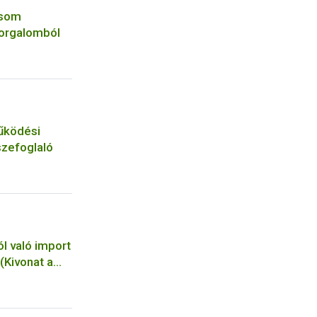
csom
forgalomból
űködési
szefoglaló
l való import
(Kivonat a
ndeletbőlés
l )