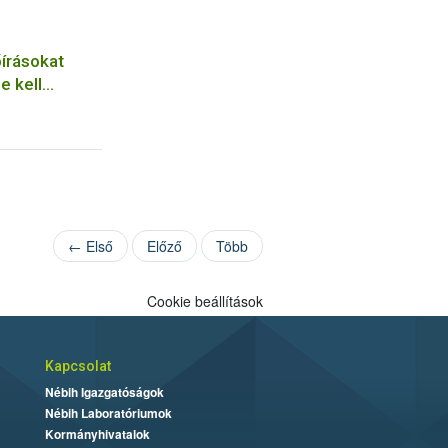
őírásokat
e kell
← Első
Előző
Több
Cookie beállítások
Kapcsolat
Nébih Igazgatóságok
Nébih Laboratóriumok
Kormányhivatalok