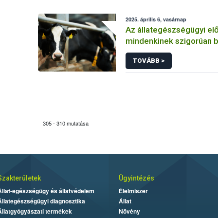
2025. április 6, vasárnap
Az állategészségügyi el
mindenkinek szigorúan b
tartania
TOVÁBB >
305 - 310 mutatása
Szakterületek
Ügyintézés
Állat-egészségügy és állatvédelem
Élelmiszer
Állategészségügyi diagnosztika
Állat
Állatgyógyászati termékek
Növény