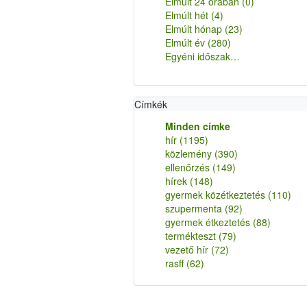
Elmúlt 24 órában
(0)
Elmúlt hét
(4)
Elmúlt hónap
(23)
Elmúlt év
(280)
Egyéni időszak…
Címkék
Minden címke
hír
(1195)
közlemény
(390)
ellenőrzés
(149)
hírek
(148)
gyermek közétkeztetés
(110)
szupermenta
(92)
gyermek étkeztetés
(88)
termékteszt
(79)
vezető hír
(72)
rasff
(62)