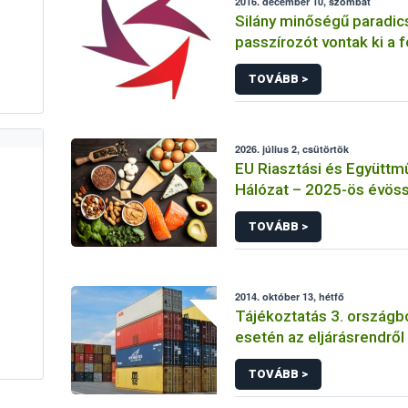
2016. december 10, szombat
Silány minőségű paradi
passzírozót vontak ki a 
TOVÁBB >
2026. július 2, csütörtök
EU Riasztási és Együttm
Hálózat – 2025-ös évös
TOVÁBB >
2014. október 13, hétfő
Tájékoztatás 3. országbó
esetén az eljárásrendről 
110/2003.(X.21) FVM Re
TOVÁBB >
1999/105/EK Rendeletbő