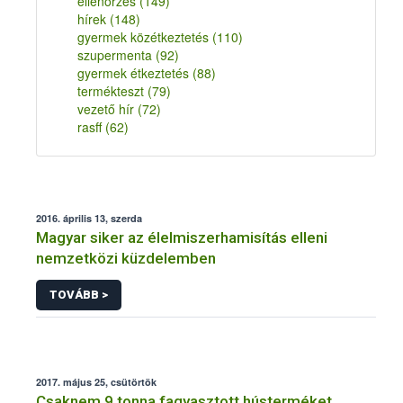
ellenőrzés
(149)
hírek
(148)
gyermek közétkeztetés
(110)
szupermenta
(92)
gyermek étkeztetés
(88)
termékteszt
(79)
vezető hír
(72)
rasff
(62)
2016. április 13, szerda
Magyar siker az élelmiszerhamisítás elleni
nemzetközi küzdelemben
TOVÁBB >
2017. május 25, csütörtök
Csaknem 9 tonna fagyasztott hústerméket