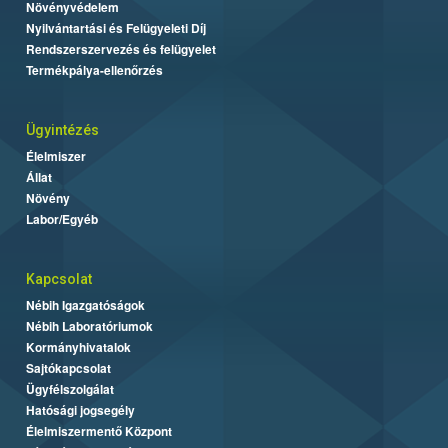
Növényvédelem
Nyilvántartási és Felügyeleti Díj
Rendszerszervezés és felügyelet
Termékpálya-ellenőrzés
Ügyintézés
Élelmiszer
Állat
Növény
Labor/Egyéb
Kapcsolat
Nébih Igazgatóságok
Nébih Laboratóriumok
Kormányhivatalok
Sajtókapcsolat
Ügyfélszolgálat
Hatósági jogsegély
Élelmiszermentő Központ