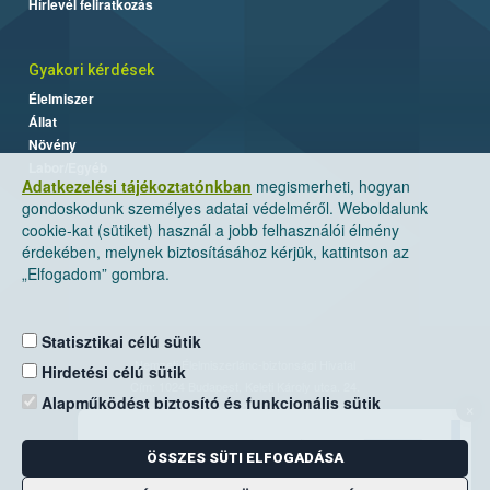
Hírlevél feliratkozás
Gyakori kérdések
Élelmiszer
Állat
Növény
Labor/Egyéb
Adatkezelési tájékoztatónkban
megismerheti, hogyan
gondoskodunk személyes adatai védelméről. Weboldalunk
cookie-kat (sütiket) használ a jobb felhasználói élmény
érdekében, melynek biztosításához kérjük, kattintson az
„Elfogadom” gombra.
Statisztikai célú sütik
Nemzeti Élelmiszerlánc-biztonsági Hivatal
Hirdetési célú sütik
Cím: 1024 Budapest, Keleti Károly utca. 24.
Alapműködést biztosító és funkcionális sütik
×
Levelezési cím: 1525 Budapest. Pf. 30.
ÖSSZES SÜTI ELFOGADÁSA
E-mail:
ugyfelszolgalat@nebih.gov.hu
Zöld szám: 06-80/263-244