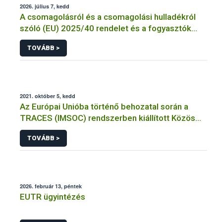
2026. július 7, kedd
A csomagolásról és a csomagolási hulladékról
szóló (EU) 2025/40 rendelet és a fogyasztók
élelmiszerekkel kapcsolatos tájékoztatásáról
TOVÁBB >
szóló 1169/2011/EU rendelet jelölési
kötelezettségeinek összehangolásáról szóló
AÉM – Nébih szakmai álláspont
2021. október 5, kedd
Az Európai Unióba történő behozatal során a
TRACES (IMSOC) rendszerben kiállított Közös
Egészségügyi Beléptetési Okmány: KEBO-D
TOVÁBB >
(angolul: CHEDD) használata
2026. február 13, péntek
EUTR ügyintézés