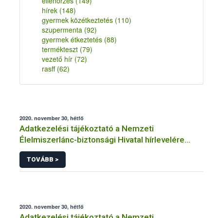
ellenőrzés
(149)
hírek
(148)
gyermek közétkeztetés
(110)
szupermenta
(92)
gyermek étkeztetés
(88)
termékteszt
(79)
vezető hír
(72)
rasff
(62)
2020. november 30, hétfő
Adatkezelési tájékoztató a Nemzeti
Élelmiszerlánc-biztonsági Hivatal hírlevelére
történő regisztrációhoz kapcsolódó
TOVÁBB >
adatkezelések vonatkozásában
2020. november 30, hétfő
Adatkezelési tájékoztató a Nemzeti