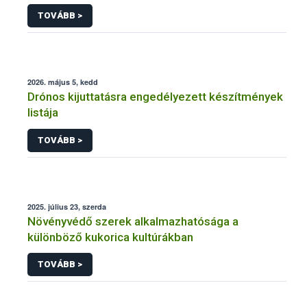
engedélyezésére, továbbá a meglévő engedély
TOVÁBB >
meghosszabbítására vagy módosítására irányuló
eljárásba
2026. május 5, kedd
Drónos kijuttatásra engedélyezett készítmények
listája
TOVÁBB >
2025. július 23, szerda
Növényvédő szerek alkalmazhatósága a
különböző kukorica kultúrákban
TOVÁBB >