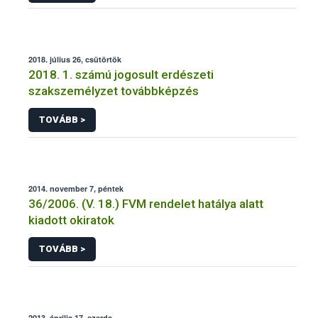
2018. július 26, csütörtök
2018. 1. számú jogosult erdészeti
szakszemélyzet továbbképzés
TOVÁBB >
2014. november 7, péntek
36/2006. (V. 18.) FVM rendelet hatálya alatt
kiadott okiratok
TOVÁBB >
2013. április 17, szerda