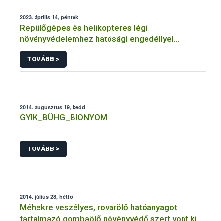
2023. április 14, péntek
Repülőgépes és helikopteres légi
növényvédelemhez hatósági engedéllyel
rendelkező szervezetek
TOVÁBB >
2014. augusztus 19, kedd
GYIK_BÜHG_BIONYOM
TOVÁBB >
2014. július 28, hétfő
Méhekre veszélyes, rovarölő hatóanyagot
tartalmazó gombaölő növényvédő szert vont ki a