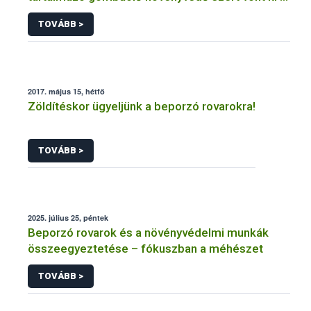
forgalomból a NÉBIH
TOVÁBB >
2017. május 15, hétfő
Zöldítéskor ügyeljünk a beporzó rovarokra!
TOVÁBB >
2025. július 25, péntek
Beporzó rovarok és a növényvédelmi munkák
összeegyeztetése – fókuszban a méhészet
TOVÁBB >