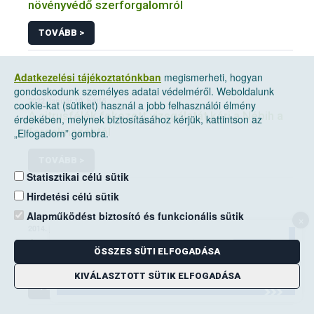
növényvédő szerforgalomról
TOVÁBB >
Adatkezelési tájékoztatónkban
megismerheti, hogyan
gondoskodunk személyes adatai védelméről. Weboldalunk
2022. január 10, hétfő
cookie-kat (sütiket) használ a jobb felhasználói élmény
A citrusfélék fokozott vizsgálatát kéri a Nébih a
érdekében, melynek biztosításához kérjük, kattintson az
forgalmazóktól
„Elfogadom” gombra.
TOVÁBB >
Statisztikai célú sütik
Hirdetési célú sütik
Alapműködést biztosító és funkcionális sütik
×
2014. június 14, szombat
A mezei pocok elleni védekezési kötelezettség
ÖSSZES SÜTI ELFOGADÁSA
a földhasználók kiemelt feladata
KIVÁLASZTOTT SÜTIK ELFOGADÁSA
TOVÁBB >