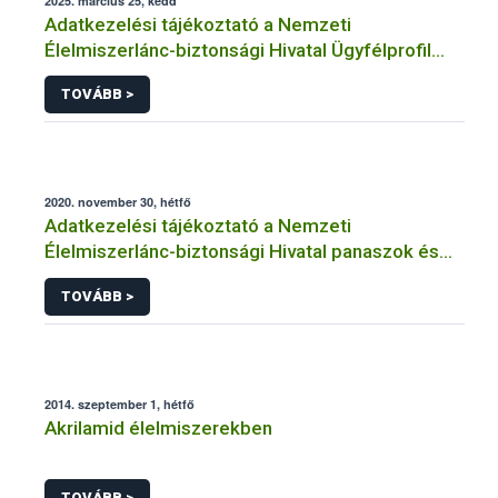
2025. március 25, kedd
Adatkezelési tájékoztató a Nemzeti
Élelmiszerlánc-biztonsági Hivatal Ügyfélprofil
Rendszerben kistermelői tevékenység
TOVÁBB >
témakörben intézhető közhatalmi eljárásaihoz
kapcsolódó adatkezeléséhez
2020. november 30, hétfő
Adatkezelési tájékoztató a Nemzeti
Élelmiszerlánc-biztonsági Hivatal panaszok és
közérdekű bejelentések kezeléséhez
TOVÁBB >
kapcsolódó adatkezeléséhez
2014. szeptember 1, hétfő
Akrilamid élelmiszerekben
TOVÁBB >