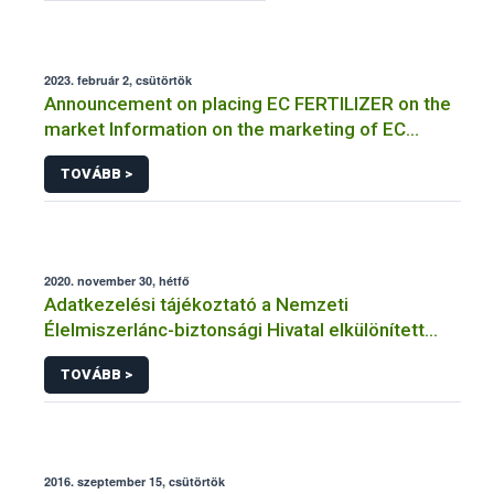
2023. február 2, csütörtök
Announcement on placing EC FERTILIZER on the
market Information on the marketing of EC
FERTILIZER and the application for a certificate
TOVÁBB >
2020. november 30, hétfő
Adatkezelési tájékoztató a Nemzeti
Élelmiszerlánc-biztonsági Hivatal elkülönített
visszaélés-bejelentési rendszerhez kapcsolódó
TOVÁBB >
adatkezeléséhez
2016. szeptember 15, csütörtök