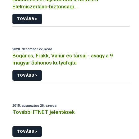
Élelmiszerlánc-biztonsági
Hivatal tevékenységéhez kötődő érintetti jogok
TOVÁBB >
gyakorlásával összefüggő adatkezeléseihez
2020. december 22, kedd
Bogáncs, Frakk, Vahúr és társai - avagy a 9
magyar őshonos kutyafajta
TOVÁBB >
2015. augusztus 26, szerda
További ITNET jelentések
TOVÁBB >