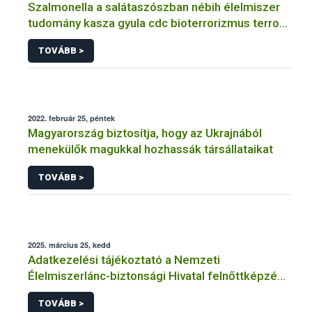
Szalmonella a salátaszószban nébih élelmiszer
tudomány kasza gyula cdc bioterrorizmus terror
lépfene
TOVÁBB >
2022. február 25, péntek
Magyarország biztosítja, hogy az Ukrajnából
menekülők magukkal hozhassák társállataikat
TOVÁBB >
2025. március 25, kedd
Adatkezelési tájékoztató a Nemzeti
Élelmiszerlánc-biztonsági Hivatal felnőttképzési
tevékenységéhez kapcsolódó adatkezeléséhez
TOVÁBB >