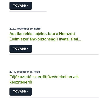
TOVÁBB >
2020. november 30, hétfő
Adatkezelési tájékoztató a Nemzeti
Élelmiszerlánc-biztonsági Hivatal által
üzemeltetett élelmiszerlánc-felügyeleti
TOVÁBB >
információs rendszerhez (FELIR) kapcsolódó
adatkezeléséhez
2014. december 16, kedd
Tájékoztató az erdőtűzvédelmi tervek
készítéséről
TOVÁBB >