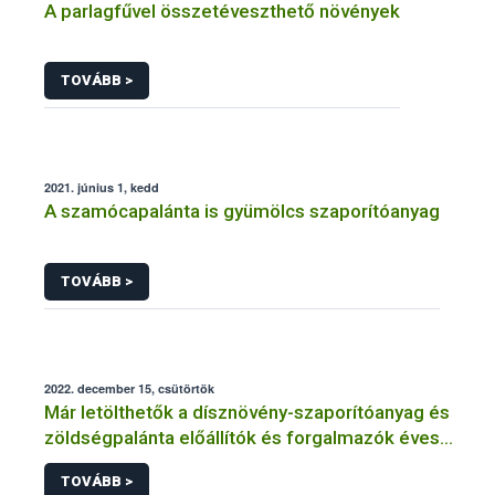
A parlagfűvel összetéveszthető növények
TOVÁBB >
2021. június 1, kedd
A szamócapalánta is gyümölcs szaporítóanyag
TOVÁBB >
2022. december 15, csütörtök
Már letölthetők a dísznövény-szaporítóanyag és
zöldségpalánta előállítók és forgalmazók éves
bejelentőlapjai
TOVÁBB >