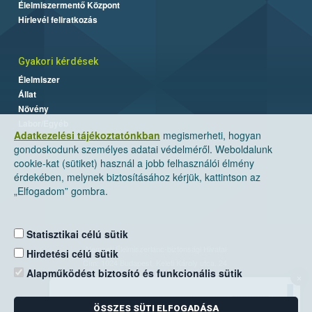
Élelmiszermentő Központ
Hírlevél feliratkozás
Gyakori kérdések
Élelmiszer
Állat
Növény
Labor/Egyéb
Adatkezelési tájékoztatónkban
megismerheti, hogyan
gondoskodunk személyes adatai védelméről. Weboldalunk
cookie-kat (sütiket) használ a jobb felhasználói élmény
érdekében, melynek biztosításához kérjük, kattintson az
„Elfogadom” gombra.
Statisztikai célú sütik
Nemzeti Élelmiszerlánc-biztonsági Hivatal
Hirdetési célú sütik
Cím: 1024 Budapest, Keleti Károly utca. 24.
Alapműködést biztosító és funkcionális sütik
×
Levelezési cím: 1525 Budapest. Pf. 30.
ÖSSZES SÜTI ELFOGADÁSA