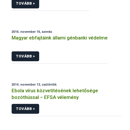
TOVÁBB >
2016. november 16, szerda
Magyar ebfajtáink állami génbanki védelme
TOVÁBB >
2014. november 13, csütörtök
Ebola vírus közvetítésének lehetősége
bozóthússal – EFSA vélemény
TOVÁBB >