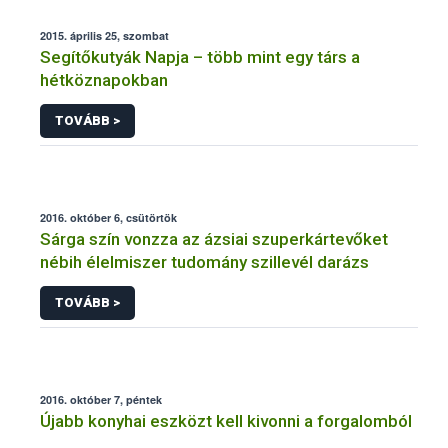
2015. április 25, szombat
Segítőkutyák Napja – több mint egy társ a
hétköznapokban
TOVÁBB >
2016. október 6, csütörtök
Sárga szín vonzza az ázsiai szuperkártevőket
nébih élelmiszer tudomány szillevél darázs
TOVÁBB >
2016. október 7, péntek
Újabb konyhai eszközt kell kivonni a forgalomból