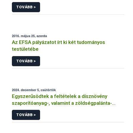
felhasználásakor a jelölési szabályoktól való
TOVÁBB >
eltérés
2016. május 25, szerda
Az EFSA pályázatot írt ki két tudományos
testületébe
TOVÁBB >
2024. december 5, csütörtök
Egyszerűsödtek a feltételek a dísznövény
szaporítóanyag-, valamint a zöldségpalánta-
előállítók és -forgalmazók tevékenységének
TOVÁBB >
bejelentése és engedélyezése kapcsán