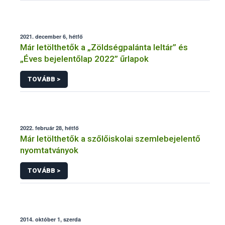
2021. december 6, hétfő
Már letölthetők a „Zöldségpalánta leltár” és
„Éves bejelentőlap 2022” űrlapok
TOVÁBB >
2022. február 28, hétfő
Már letölthetők a szőlőiskolai szemlebejelentő
nyomtatványok
TOVÁBB >
2014. október 1, szerda