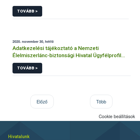
TOVÁBB >
2020. november 30, hétfő
Adatkezelési tájékoztató a Nemzeti
Élelmiszerlánc-biztonsági Hivatal Ügyfélprofil
Rendszerben állategészségügy témakörben
TOVÁBB >
közhatalmi eljárásaihoz kapcsolódó
adatkezeléséhez
Előző
Több
Cookie beállítások
Hivatalunk