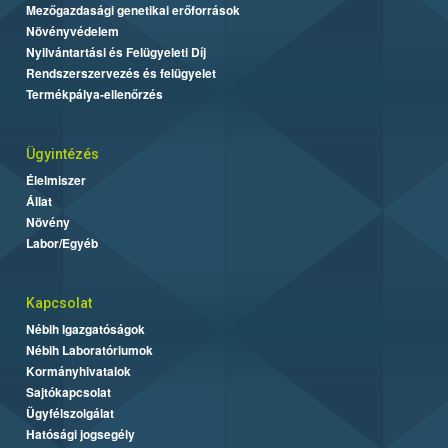
Mezőgazdasági genetikai erőforrások
Növényvédelem
Nyilvántartási és Felügyeleti Díj
Rendszerszervezés és felügyelet
Termékpálya-ellenőrzés
Ügyintézés
Élelmiszer
Állat
Növény
Labor/Egyéb
Kapcsolat
Nébih Igazgatóságok
Nébih Laboratóriumok
Kormányhivatalok
Sajtókapcsolat
Ügyfélszolgálat
Hatósági jogsegély