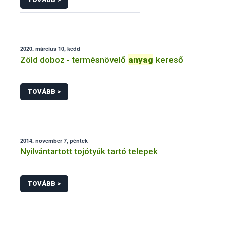
2020. március 10, kedd
Zöld doboz - termésnövelő
anyag
kereső
TOVÁBB >
2014. november 7, péntek
Nyilvántartott tojótyúk tartó telepek
TOVÁBB >