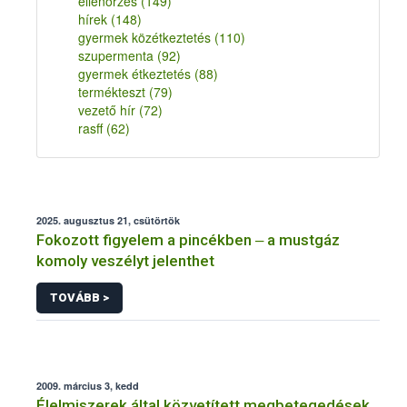
ellenőrzés
(149)
hírek
(148)
gyermek közétkeztetés
(110)
szupermenta
(92)
gyermek étkeztetés
(88)
termékteszt
(79)
vezető hír
(72)
rasff
(62)
2025. augusztus 21, csütörtök
Fokozott figyelem a pincékben ‒ a mustgáz
komoly veszélyt jelenthet
TOVÁBB >
2009. március 3, kedd
Élelmiszerek által közvetített megbetegedések