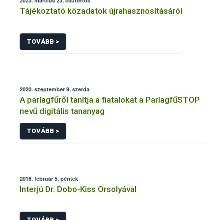
2023. március 23, csütörtök
Tájékoztató közadatok újrahasznosításáról
TOVÁBB >
2020. szeptember 9, szerda
A parlagfűről tanítja a fiatalokat a ParlagfűSTOP
nevű digitális tananyag
TOVÁBB >
2016. február 5, péntek
Interjú Dr. Dobo-Kiss Orsolyával
TOVÁBB >