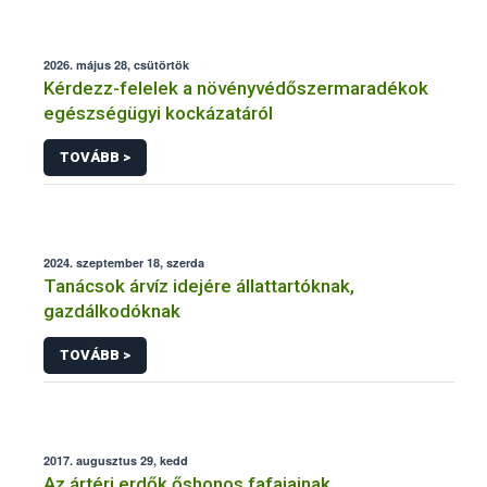
2026. május 28, csütörtök
Kérdezz-felelek a növényvédőszermaradékok
egészségügyi kockázatáról
TOVÁBB >
2024. szeptember 18, szerda
Tanácsok árvíz idejére állattartóknak,
gazdálkodóknak
TOVÁBB >
2017. augusztus 29, kedd
Az ártéri erdők őshonos fafajainak