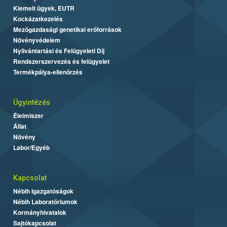
Kiemelt ügyek, EUTR
Kockázatkezelés
Mezőgazdasági genetikai erőforrások
Növényvédelem
Nyilvántartási és Felügyeleti Díj
Rendszerszervezés és felügyelet
Termékpálya-ellenőrzés
Ügyintézés
Élelmiszer
Állat
Növény
Labor/Egyéb
Kapcsolat
Nébih Igazgatóságok
Nébih Laboratóriumok
Kormányhivatalok
Sajtókapcsolat