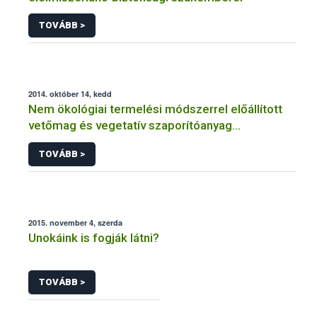
TOVÁBB >
2014. október 14, kedd
Nem ökológiai termelési módszerrel előállított
vetőmag és vegetatív szaporítóanyag
felhasználásának engedélyezése ökológiai (bio)
TOVÁBB >
gazdálkodás esetén
2015. november 4, szerda
Unokáink is fogják látni?
TOVÁBB >