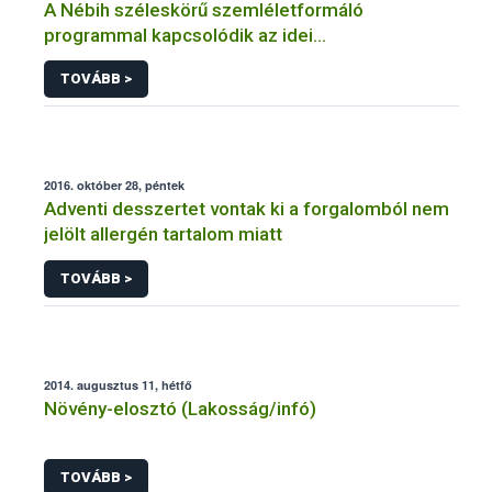
A Nébih széleskörű szemléletformáló
programmal kapcsolódik az idei
Fenntarthatósági Témahéthez
TOVÁBB >
2016. október 28, péntek
Adventi desszertet vontak ki a forgalomból nem
jelölt allergén tartalom miatt
TOVÁBB >
2014. augusztus 11, hétfő
Növény-elosztó (Lakosság/infó)
TOVÁBB >