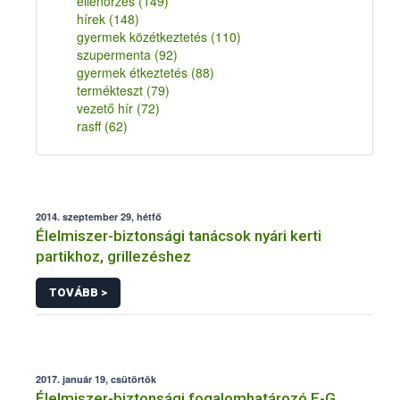
ellenőrzés
(149)
hírek
(148)
gyermek közétkeztetés
(110)
szupermenta
(92)
gyermek étkeztetés
(88)
termékteszt
(79)
vezető hír
(72)
rasff
(62)
2014. szeptember 29, hétfő
Élelmiszer-biztonsági tanácsok nyári kerti
partikhoz, grillezéshez
TOVÁBB >
2017. január 19, csütörtök
Élelmiszer-biztonsági fogalomhatározó E-G