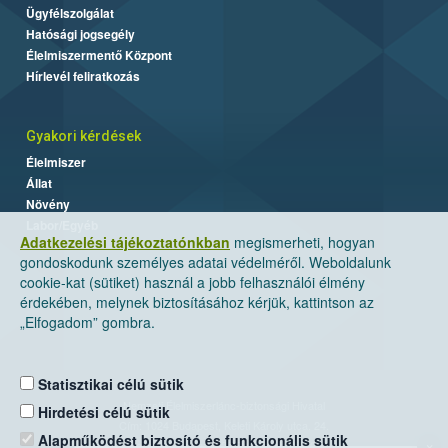
Ügyfélszolgálat
Hatósági jogsegély
Élelmiszermentő Központ
Hírlevél feliratkozás
Gyakori kérdések
Élelmiszer
Állat
Növény
Labor/Egyéb
Adatkezelési tájékoztatónkban
megismerheti, hogyan
gondoskodunk személyes adatai védelméről. Weboldalunk
cookie-kat (sütiket) használ a jobb felhasználói élmény
érdekében, melynek biztosításához kérjük, kattintson az
„Elfogadom” gombra.
Statisztikai célú sütik
Nemzeti Élelmiszerlánc-biztonsági Hivatal
Hirdetési célú sütik
Cím: 1024 Budapest, Keleti Károly utca. 24.
Alapműködést biztosító és funkcionális sütik
×
Levelezési cím: 1525 Budapest. Pf. 30.