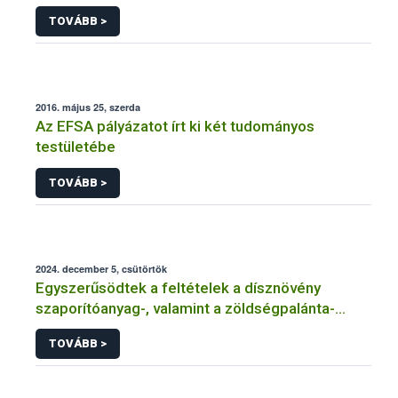
felhasználásakor a jelölési szabályoktól való
TOVÁBB >
eltérés
2016. május 25, szerda
Az EFSA pályázatot írt ki két tudományos
testületébe
TOVÁBB >
2024. december 5, csütörtök
Egyszerűsödtek a feltételek a dísznövény
szaporítóanyag-, valamint a zöldségpalánta-
előállítók és -forgalmazók tevékenységének
TOVÁBB >
bejelentése és engedélyezése kapcsán