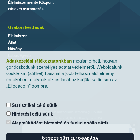
Élelmiszermentő Központ
Hírlevél feliratkozás
Gyakori kérdések
Élelmiszer
Állat
Növény
Labor/Egyéb
Adatkezelési tájékoztatónkban
megismerheti, hogyan
gondoskodunk személyes adatai védelméről. Weboldalunk
cookie-kat (sütiket) használ a jobb felhasználói élmény
érdekében, melynek biztosításához kérjük, kattintson az
„Elfogadom” gombra.
Statisztikai célú sütik
Nemzeti Élelmiszerlánc-biztonsági Hivatal
Hirdetési célú sütik
Cím: 1024 Budapest, Keleti Károly utca. 24.
Alapműködést biztosító és funkcionális sütik
×
Levelezési cím: 1525 Budapest. Pf. 30.
ÖSSZES SÜTI ELFOGADÁSA