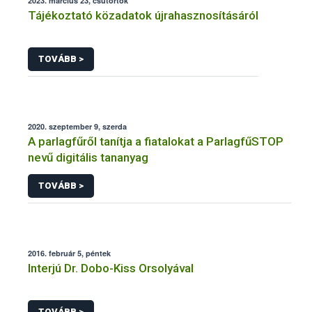
2023. március 23, csütörtök
Tájékoztató közadatok újrahasznosításáról
TOVÁBB >
2020. szeptember 9, szerda
A parlagfűről tanítja a fiatalokat a ParlagfűSTOP
nevű digitális tananyag
TOVÁBB >
2016. február 5, péntek
Interjú Dr. Dobo-Kiss Orsolyával
TOVÁBB >