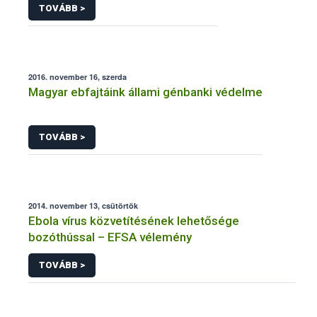
TOVÁBB >
2016. november 16, szerda
Magyar ebfajtáink állami génbanki védelme
TOVÁBB >
2014. november 13, csütörtök
Ebola vírus közvetítésének lehetősége
bozóthússal – EFSA vélemény
TOVÁBB >