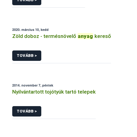
2020. március 10, kedd
Zöld doboz - termésnövelő
anyag
kereső
TOVÁBB >
2014. november 7, péntek
Nyilvántartott tojótyúk tartó telepek
TOVÁBB >