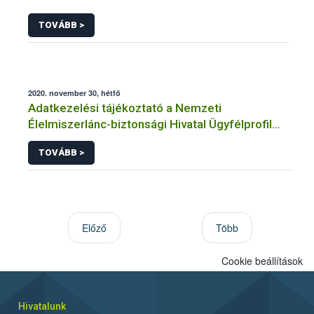
TOVÁBB >
2020. november 30, hétfő
Adatkezelési tájékoztató a Nemzeti
Élelmiszerlánc-biztonsági Hivatal Ügyfélprofil
Rendszerben állategészségügy témakörben
TOVÁBB >
közhatalmi eljárásaihoz kapcsolódó
adatkezeléséhez
Előző
Több
Cookie beállítások
Hivatalunk