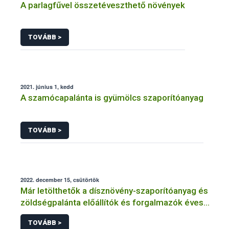
A parlagfűvel összetéveszthető növények
TOVÁBB >
2021. június 1, kedd
A szamócapalánta is gyümölcs szaporítóanyag
TOVÁBB >
2022. december 15, csütörtök
Már letölthetők a dísznövény-szaporítóanyag és
zöldségpalánta előállítók és forgalmazók éves
bejelentőlapjai
TOVÁBB >