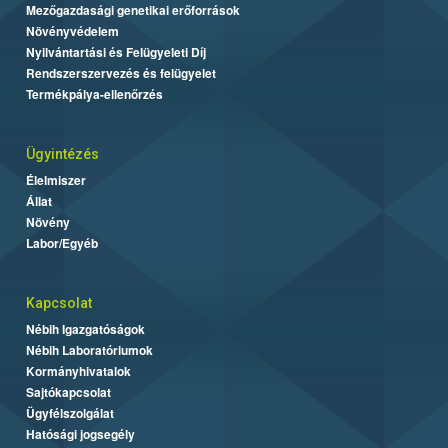
Mezőgazdasági genetikai erőforrások
Növényvédelem
Nyilvántartási és Felügyeleti Díj
Rendszerszervezés és felügyelet
Termékpálya-ellenőrzés
Ügyintézés
Élelmiszer
Állat
Növény
Labor/Egyéb
Kapcsolat
Nébih Igazgatóságok
Nébih Laboratóriumok
Kormányhivatalok
Sajtókapcsolat
Ügyfélszolgálat
Hatósági jogsegély