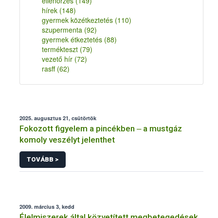
ellenőrzés
(149)
hírek
(148)
gyermek közétkeztetés
(110)
szupermenta
(92)
gyermek étkeztetés
(88)
termékteszt
(79)
vezető hír
(72)
rasff
(62)
2025. augusztus 21, csütörtök
Fokozott figyelem a pincékben ‒ a mustgáz
komoly veszélyt jelenthet
TOVÁBB >
2009. március 3, kedd
Élelmiszerek által közvetített megbetegedések