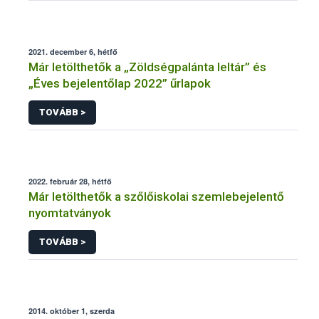
2021. december 6, hétfő
Már letölthetők a „Zöldségpalánta leltár” és
„Éves bejelentőlap 2022” űrlapok
TOVÁBB >
2022. február 28, hétfő
Már letölthetők a szőlőiskolai szemlebejelentő
nyomtatványok
TOVÁBB >
2014. október 1, szerda