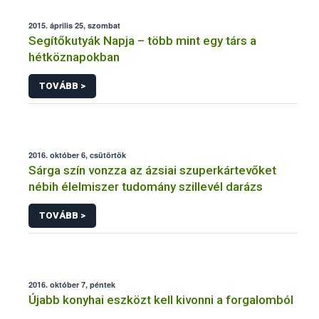
2015. április 25, szombat
Segítőkutyák Napja – több mint egy társ a
hétköznapokban
TOVÁBB >
2016. október 6, csütörtök
Sárga szín vonzza az ázsiai szuperkártevőket
nébih élelmiszer tudomány szillevél darázs
TOVÁBB >
2016. október 7, péntek
Újabb konyhai eszközt kell kivonni a forgalomból