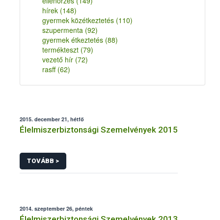
ellenőrzés
(149)
hírek
(148)
gyermek közétkeztetés
(110)
szupermenta
(92)
gyermek étkeztetés
(88)
termékteszt
(79)
vezető hír
(72)
rasff
(62)
2015. december 21, hétfő
Élelmiszerbiztonsági Szemelvények 2015
TOVÁBB >
2014. szeptember 26, péntek
Élelmiszerbiztonsági Szemelvények 2013