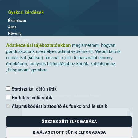
Gyakori kérdések
Élelmiszer
Állat
Növény
Labor/Egyéb
Adatkezelési tájékoztatónkban
megismerheti, hogyan
gondoskodunk személyes adatai védelméről. Weboldalunk
cookie-kat (sütiket) használ a jobb felhasználói élmény
érdekében, melynek biztosításához kérjük, kattintson az
„Elfogadom” gombra.
Statisztikai célú sütik
Nemzeti Élelmiszerlánc-biztonsági Hivatal
Hirdetési célú sütik
Cím: 1024 Budapest, Keleti Károly utca. 24.
Alapműködést biztosító és funkcionális sütik
×
Levelezési cím: 1525 Budapest. Pf. 30.
ÖSSZES SÜTI ELFOGADÁSA
E-mail:
ugyfelszolgalat@nebih.gov.hu
Zöld szám: 06-80/263-244
KIVÁLASZTOTT SÜTIK ELFOGADÁSA
Telefon: 06-1/ 336-9000