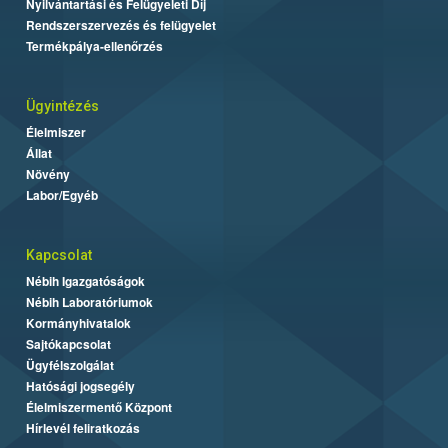
Nyilvántartási és Felügyeleti Díj
Rendszerszervezés és felügyelet
Termékpálya-ellenőrzés
Ügyintézés
Élelmiszer
Állat
Növény
Labor/Egyéb
Kapcsolat
Nébih Igazgatóságok
Nébih Laboratóriumok
Kormányhivatalok
Sajtókapcsolat
Ügyfélszolgálat
Hatósági jogsegély
Élelmiszermentő Központ
Hírlevél feliratkozás