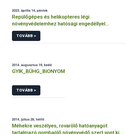
2023. április 14, péntek
Repülőgépes és helikopteres légi
növényvédelemhez hatósági engedéllyel
rendelkező szervezetek
TOVÁBB >
2014. augusztus 19, kedd
GYIK_BÜHG_BIONYOM
TOVÁBB >
2014. július 28, hétfő
Méhekre veszélyes, rovarölő hatóanyagot
tartalmazó gombaölő növényvédő szert vont ki a