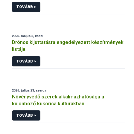
engedélyezésére, továbbá a meglévő engedély
TOVÁBB >
meghosszabbítására vagy módosítására irányuló
eljárásba
2026. május 5, kedd
Drónos kijuttatásra engedélyezett készítmények
listája
TOVÁBB >
2025. július 23, szerda
Növényvédő szerek alkalmazhatósága a
különböző kukorica kultúrákban
TOVÁBB >