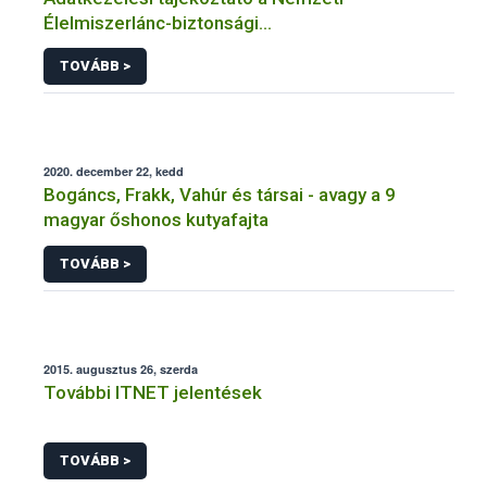
Élelmiszerlánc-biztonsági
Hivatal tevékenységéhez kötődő érintetti jogok
TOVÁBB >
gyakorlásával összefüggő adatkezeléseihez
2020. december 22, kedd
Bogáncs, Frakk, Vahúr és társai - avagy a 9
magyar őshonos kutyafajta
TOVÁBB >
2015. augusztus 26, szerda
További ITNET jelentések
TOVÁBB >