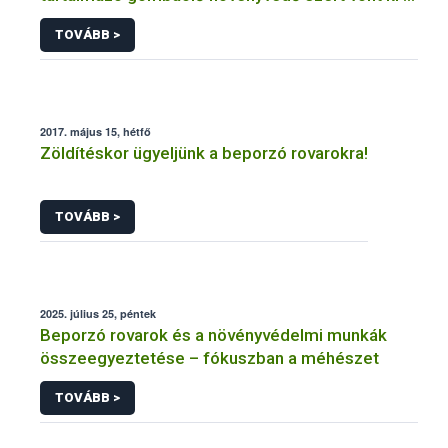
forgalomból a NÉBIH
TOVÁBB >
2017. május 15, hétfő
Zöldítéskor ügyeljünk a beporzó rovarokra!
TOVÁBB >
2025. július 25, péntek
Beporzó rovarok és a növényvédelmi munkák
összeegyeztetése – fókuszban a méhészet
TOVÁBB >