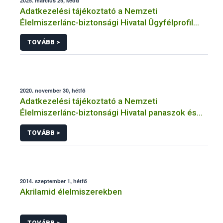
2025. március 25, kedd
Adatkezelési tájékoztató a Nemzeti
Élelmiszerlánc-biztonsági Hivatal Ügyfélprofil
Rendszerben kistermelői tevékenység
TOVÁBB >
témakörben intézhető közhatalmi eljárásaihoz
kapcsolódó adatkezeléséhez
2020. november 30, hétfő
Adatkezelési tájékoztató a Nemzeti
Élelmiszerlánc-biztonsági Hivatal panaszok és
közérdekű bejelentések kezeléséhez
TOVÁBB >
kapcsolódó adatkezeléséhez
2014. szeptember 1, hétfő
Akrilamid élelmiszerekben
TOVÁBB >