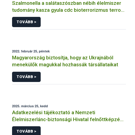
Szalmonella a salátaszószban nébih élelmiszer
tudomány kasza gyula cdc bioterrorizmus terror
lépfene
TOVÁBB >
2022. február 25, péntek
Magyarország biztosítja, hogy az Ukrajnából
menekülők magukkal hozhassák társállataikat
TOVÁBB >
2025. március 25, kedd
Adatkezelési tájékoztató a Nemzeti
Élelmiszerlánc-biztonsági Hivatal felnőttképzési
tevékenységéhez kapcsolódó adatkezeléséhez
TOVÁBB >