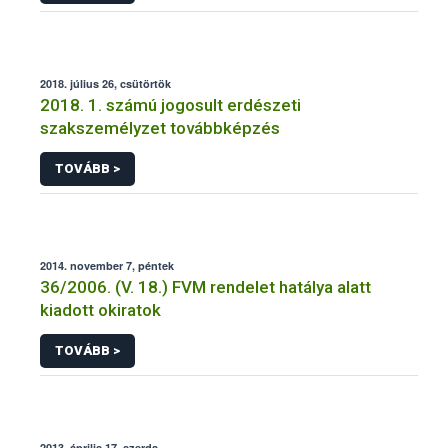
2018. július 26, csütörtök
2018. 1. számú jogosult erdészeti
szakszemélyzet továbbképzés
TOVÁBB >
2014. november 7, péntek
36/2006. (V. 18.) FVM rendelet hatálya alatt
kiadott okiratok
TOVÁBB >
2013. április 17, szerda