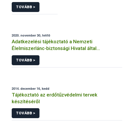
TOVÁBB >
2020. november 30, hétfő
Adatkezelési tájékoztató a Nemzeti
Élelmiszerlánc-biztonsági Hivatal által
üzemeltetett élelmiszerlánc-felügyeleti
TOVÁBB >
információs rendszerhez (FELIR) kapcsolódó
adatkezeléséhez
2014. december 16, kedd
Tájékoztató az erdőtűzvédelmi tervek
készítéséről
TOVÁBB >