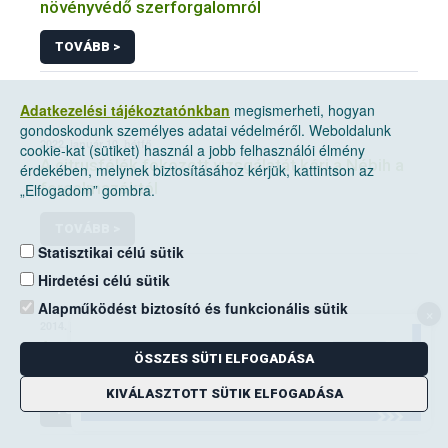
növényvédő szerforgalomról
TOVÁBB >
Adatkezelési tájékoztatónkban
megismerheti, hogyan
gondoskodunk személyes adatai védelméről. Weboldalunk
2022. január 10, hétfő
cookie-kat (sütiket) használ a jobb felhasználói élmény
A citrusfélék fokozott vizsgálatát kéri a Nébih a
érdekében, melynek biztosításához kérjük, kattintson az
forgalmazóktól
„Elfogadom” gombra.
TOVÁBB >
Statisztikai célú sütik
Hirdetési célú sütik
Alapműködést biztosító és funkcionális sütik
×
2014. június 14, szombat
A mezei pocok elleni védekezési kötelezettség
ÖSSZES SÜTI ELFOGADÁSA
a földhasználók kiemelt feladata
KIVÁLASZTOTT SÜTIK ELFOGADÁSA
TOVÁBB >