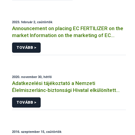
2023. február 2, csütörtök
Announcement on placing EC FERTILIZER on the
market Information on the marketing of EC
FERTILIZER and the application for a certificate
TOVÁBB >
2020. november 30, hétfő
Adatkezelési tájékoztató a Nemzeti
Élelmiszerlánc-biztonsági Hivatal elkülönített
visszaélés-bejelentési rendszerhez kapcsolódó
TOVÁBB >
adatkezeléséhez
2016. szeptember 15, csütörtök