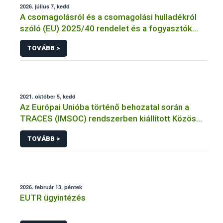
2026. július 7, kedd
A csomagolásról és a csomagolási hulladékról
szóló (EU) 2025/40 rendelet és a fogyasztók
élelmiszerekkel kapcsolatos tájékoztatásáról
TOVÁBB >
szóló 1169/2011/EU rendelet jelölési
kötelezettségeinek összehangolásáról szóló
AÉM – Nébih szakmai álláspont
2021. október 5, kedd
Az Európai Unióba történő behozatal során a
TRACES (IMSOC) rendszerben kiállított Közös
Egészségügyi Beléptetési Okmány: KEBO-D
TOVÁBB >
(angolul: CHEDD) használata
2026. február 13, péntek
EUTR ügyintézés