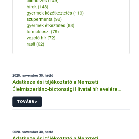
ellenőrzés
(149)
hírek
(148)
gyermek közétkeztetés
(110)
szupermenta
(92)
gyermek étkeztetés
(88)
termékteszt
(79)
vezető hír
(72)
rasff
(62)
2020. november 30, hétfő
Adatkezelési tájékoztató a Nemzeti
Élelmiszerlánc-biztonsági Hivatal hírlevelére
történő regisztrációhoz kapcsolódó
TOVÁBB >
adatkezelések vonatkozásában
2020. november 30, hétfő
Adatkezelési tájékoztató a Nemzeti