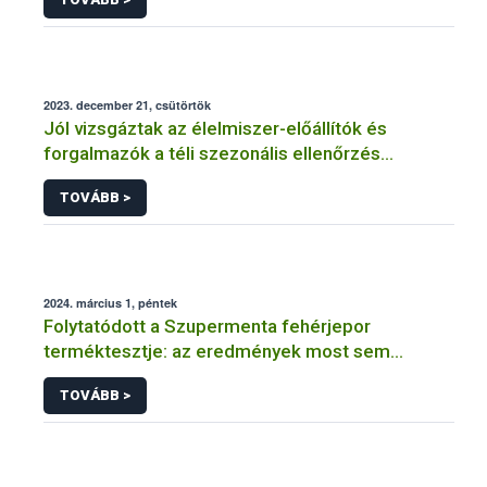
2023. december 21, csütörtök
Jól vizsgáztak az élelmiszer-előállítók és
forgalmazók a téli szezonális ellenőrzés
félidejében
TOVÁBB >
2024. március 1, péntek
Folytatódott a Szupermenta fehérjepor
terméktesztje: az eredmények most sem
felhőtlenek
TOVÁBB >