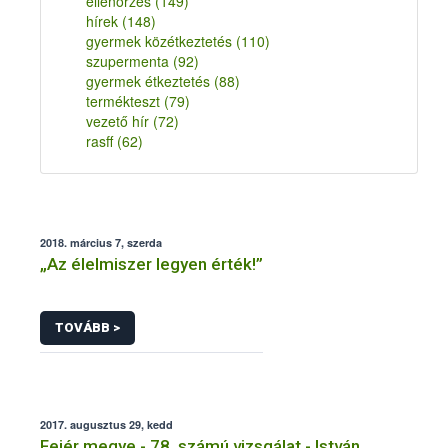
ellenőrzés
(149)
hírek
(148)
gyermek közétkeztetés
(110)
szupermenta
(92)
gyermek étkeztetés
(88)
termékteszt
(79)
vezető hír
(72)
rasff
(62)
2018. március 7, szerda
„Az élelmiszer legyen érték!”
TOVÁBB >
2017. augusztus 29, kedd
Fejér megye - 78. számú vizsgálat - István