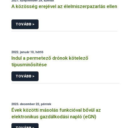
2021. szeptember 29, szerda
A közösség erejével az élelmiszerpazarlás ellen
TOVÁBB >
2022. január 10, hétfő
Indul a permetező drónok kötelező
típusminősítése
TOVÁBB >
2023. december 22, péntek
Évek közötti másolás funkcióval bővül az
elektronikus gazdálkodási napló (eGN)
TOVÁBB >