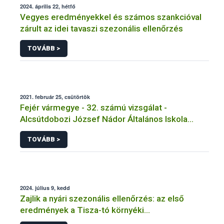
2024. április 22, hétfő
Vegyes eredményekkel és számos szankcióval
zárult az idei tavaszi szezonális ellenőrzés
TOVÁBB >
2021. február 25, csütörtök
Fejér vármegye - 32. számú vizsgálat -
Alcsútdobozi József Nádor Általános Iskola
Tálalókonyha - Alcsútdoboz
TOVÁBB >
2024. július 9, kedd
Zajlik a nyári szezonális ellenőrzés: az első
eredmények a Tisza-tó környéki
vendéglátóhelyekről érkeztek