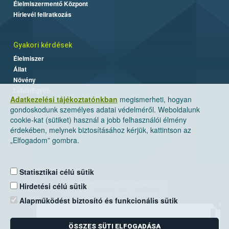
Élelmiszermentő Központ
Hírlevél feliratkozás
Gyakori kérdések
Élelmiszer
Állat
Növény
Labor/Egyéb
Adatkezelési tájékoztatónkban
megismerheti, hogyan
gondoskodunk személyes adatai védelméről. Weboldalunk
cookie-kat (sütiket) használ a jobb felhasználói élmény
érdekében, melynek biztosításához kérjük, kattintson az
„Elfogadom” gombra.
Statisztikai célú sütik
Nemzeti Élelmiszerlánc-biztonsági Hivatal
Hirdetési célú sütik
Cím: 1024 Budapest, Keleti Károly utca. 24.
Alapműködést biztosító és funkcionális sütik
×
Levelezési cím: 1525 Budapest. Pf. 30.
ÖSSZES SÜTI ELFOGADÁSA