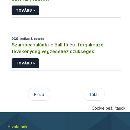
TOVÁBB >
2023. május 3, szerda
Szamócapalánta-előállító és -forgalmazó
tevékenység végzéséhez szükséges
gyümölcsfaiskolai engedélyről tájékoztat a Nébih
TOVÁBB >
Előző
Több
Cookie beállítások
Hivatalunk