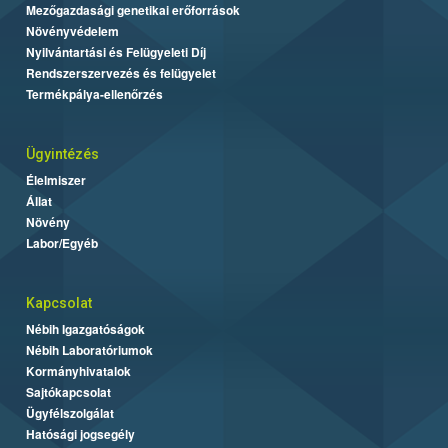
Mezőgazdasági genetikai erőforrások
Növényvédelem
Nyilvántartási és Felügyeleti Díj
Rendszerszervezés és felügyelet
Termékpálya-ellenőrzés
Ügyintézés
Élelmiszer
Állat
Növény
Labor/Egyéb
Kapcsolat
Nébih Igazgatóságok
Nébih Laboratóriumok
Kormányhivatalok
Sajtókapcsolat
Ügyfélszolgálat
Hatósági jogsegély