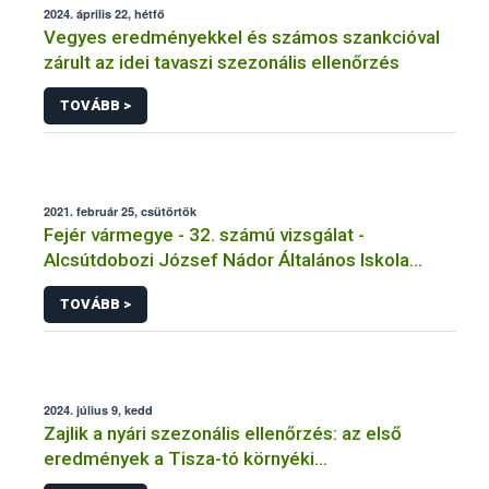
2024. április 22, hétfő
Vegyes eredményekkel és számos szankcióval
zárult az idei tavaszi szezonális ellenőrzés
TOVÁBB >
2021. február 25, csütörtök
Fejér vármegye - 32. számú vizsgálat -
Alcsútdobozi József Nádor Általános Iskola
Tálalókonyha - Alcsútdoboz
TOVÁBB >
2024. július 9, kedd
Zajlik a nyári szezonális ellenőrzés: az első
eredmények a Tisza-tó környéki
vendéglátóhelyekről érkeztek