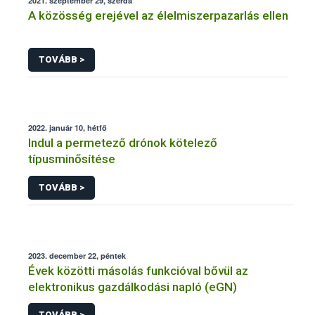
2021. szeptember 29, szerda
A közösség erejével az élelmiszerpazarlás ellen
TOVÁBB >
2022. január 10, hétfő
Indul a permetező drónok kötelező
típusminősítése
TOVÁBB >
2023. december 22, péntek
Évek közötti másolás funkcióval bővül az
elektronikus gazdálkodási napló (eGN)
TOVÁBB >