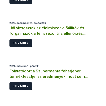
2023. december 21, csütörtök
Jól vizsgáztak az élelmiszer-előállítók és
forgalmazók a téli szezonális ellenőrzés
félidejében
TOVÁBB >
2024. március 1, péntek
Folytatódott a Szupermenta fehérjepor
terméktesztje: az eredmények most sem
felhőtlenek
TOVÁBB >