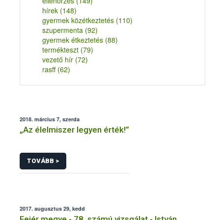
ellenőrzés
(149)
hírek
(148)
gyermek közétkeztetés
(110)
szupermenta
(92)
gyermek étkeztetés
(88)
termékteszt
(79)
vezető hír
(72)
rasff
(62)
2018. március 7, szerda
„Az élelmiszer legyen érték!”
TOVÁBB >
2017. augusztus 29, kedd
Fejér megye - 78. számú vizsgálat - István