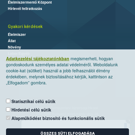
Élelmiszermentő Központ
Hírlevél feliratkozás
Gyakori kérdések
Élelmiszer
Állat
Növény
Labor/Egyéb
Adatkezelési tájékoztatónkban
megismerheti, hogyan
gondoskodunk személyes adatai védelméről. Weboldalunk
cookie-kat (sütiket) használ a jobb felhasználói élmény
érdekében, melynek biztosításához kérjük, kattintson az
„Elfogadom” gombra.
Statisztikai célú sütik
Nemzeti Élelmiszerlánc-biztonsági Hivatal
Hirdetési célú sütik
Cím: 1024 Budapest, Keleti Károly utca. 24.
Alapműködést biztosító és funkcionális sütik
×
Levelezési cím: 1525 Budapest. Pf. 30.
ÖSSZES SÜTI ELFOGADÁSA