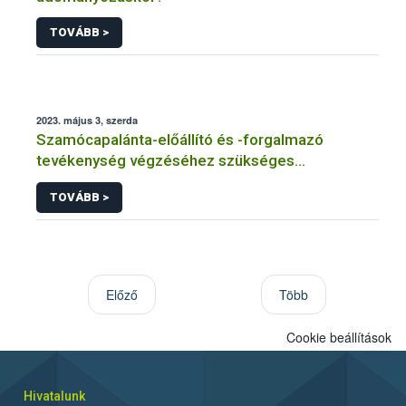
TOVÁBB >
2023. május 3, szerda
Szamócapalánta-előállító és -forgalmazó
tevékenység végzéséhez szükséges
gyümölcsfaiskolai engedélyről tájékoztat a Nébih
TOVÁBB >
Előző
Több
Cookie beállítások
Hivatalunk