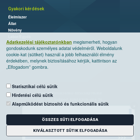
Gyakori kérdések
Élelmiszer
Állat
Növény
Labor/Egyéb
Adatkezelési tájékoztatónkban
megismerheti, hogyan
gondoskodunk személyes adatai védelméről. Weboldalunk
cookie-kat (sütiket) használ a jobb felhasználói élmény
érdekében, melynek biztosításához kérjük, kattintson az
„Elfogadom” gombra.
Statisztikai célú sütik
Nemzeti Élelmiszerlánc-biztonsági Hivatal
Hirdetési célú sütik
Cím: 1024 Budapest, Keleti Károly utca. 24.
Alapműködést biztosító és funkcionális sütik
×
Levelezési cím: 1525 Budapest. Pf. 30.
ÖSSZES SÜTI ELFOGADÁSA
E-mail:
ugyfelszolgalat@nebih.gov.hu
Zöld szám: 06-80/263-244
KIVÁLASZTOTT SÜTIK ELFOGADÁSA
Telefon: 06-1/ 336-9000