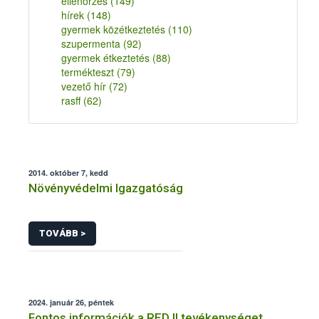
ellenőrzés
(149)
hírek
(148)
gyermek közétkeztetés
(110)
szupermenta
(92)
gyermek étkeztetés
(88)
termékteszt
(79)
vezető hír
(72)
rasff
(62)
2014. október 7, kedd
Növényvédelmi Igazgatóság
TOVÁBB >
2024. január 26, péntek
Fontos információk a RED II tevékenységet