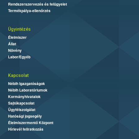
Rendszerszervezés és felügyelet
Termékpálya-ellenőrzés
Ügyintézés
Élelmiszer
Állat
Növény
Labor/Egyéb
Kapcsolat
Nébih Igazgatóságok
Nébih Laboratóriumok
Kormányhivatalok
Sajtókapcsolat
Ügyfélszolgálat
Hatósági jogsegély
Élelmiszermentő Központ
Hírlevél feliratkozás