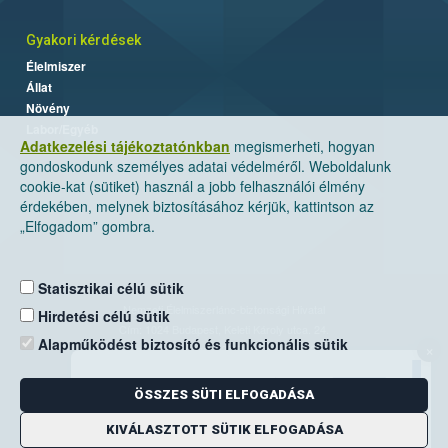
Gyakori kérdések
Élelmiszer
Állat
Növény
Labor/Egyéb
Adatkezelési tájékoztatónkban
megismerheti, hogyan
gondoskodunk személyes adatai védelméről. Weboldalunk
cookie-kat (sütiket) használ a jobb felhasználói élmény
érdekében, melynek biztosításához kérjük, kattintson az
„Elfogadom” gombra.
Statisztikai célú sütik
Nemzeti Élelmiszerlánc-biztonsági Hivatal
Hirdetési célú sütik
Cím: 1024 Budapest, Keleti Károly utca. 24.
Alapműködést biztosító és funkcionális sütik
×
Levelezési cím: 1525 Budapest. Pf. 30.
ÖSSZES SÜTI ELFOGADÁSA
E-mail:
ugyfelszolgalat@nebih.gov.hu
Zöld szám: 06-80/263-244
KIVÁLASZTOTT SÜTIK ELFOGADÁSA
Telefon: 06-1/ 336-9000