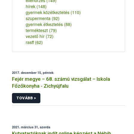
ellenőrzés
(149)
hírek
(148)
gyermek közétkeztetés
(110)
szupermenta
(92)
gyermek étkeztetés
(88)
termékteszt
(79)
vezető hír
(72)
rasff
(62)
2017. december 15, péntek
Fejér megye – 68. számú vizsgálat – Iskola
Főzőkonyha - Zichyújfalu
TOVÁBB >
2021. március 31, szerda
Kutyatartóknak indít online képzést a Nébih