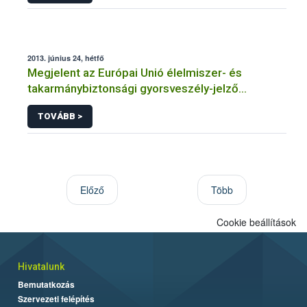
adatkezeléséhez
2013. június 24, hétfő
Megjelent az Európai Unió élelmiszer- és
takarmánybiztonsági gyorsveszély-jelző
rendszerének éves jelentése
TOVÁBB >
Előző
Több
Cookie beállítások
Hivatalunk
Bemutatkozás
Szervezeti felépítés