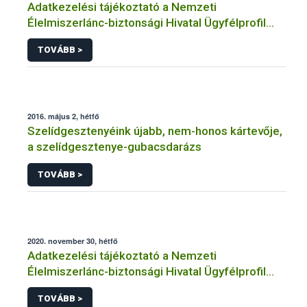
Adatkezelési tájékoztató a Nemzeti
Élelmiszerlánc-biztonsági Hivatal Ügyfélprofil
Rendszerben
TOVÁBB >
horgászat/halászat/halgazdálkodás témakörben
intézhető közhatalmi eljárásaihoz kapcsolódó
adatkezeléséhez
2016. május 2, hétfő
Szelídgesztenyéink újabb, nem-honos kártevője,
a szelídgesztenye-gubacsdarázs
TOVÁBB >
2020. november 30, hétfő
Adatkezelési tájékoztató a Nemzeti
Élelmiszerlánc-biztonsági Hivatal Ügyfélprofil
Rendszerben bioüzemanyag témakörben
TOVÁBB >
intézhető közhatalmi eljárásaihoz kapcsolódó