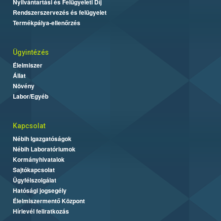
Nyilvántartási és Felügyeleti Díj
Rendszerszervezés és felügyelet
Termékpálya-ellenőrzés
Ügyintézés
Élelmiszer
Állat
Növény
Labor/Egyéb
Kapcsolat
Nébih Igazgatóságok
Nébih Laboratóriumok
Kormányhivatalok
Sajtókapcsolat
Ügyfélszolgálat
Hatósági jogsegély
Élelmiszermentő Központ
Hírlevél feliratkozás