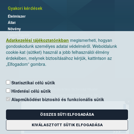
Gyakori kérdések
Élelmiszer
Állat
Növény
Labor/Egyéb
Adatkezelési tájékoztatónkban
megismerheti, hogyan
gondoskodunk személyes adatai védelméről. Weboldalunk
cookie-kat (sütiket) használ a jobb felhasználói élmény
érdekében, melynek biztosításához kérjük, kattintson az
„Elfogadom” gombra.
Statisztikai célú sütik
Nemzeti Élelmiszerlánc-biztonsági Hivatal
Hirdetési célú sütik
Cím: 1024 Budapest, Keleti Károly utca. 24.
Alapműködést biztosító és funkcionális sütik
×
Levelezési cím: 1525 Budapest. Pf. 30.
ÖSSZES SÜTI ELFOGADÁSA
E-mail:
ugyfelszolgalat@nebih.gov.hu
Zöld szám: 06-80/263-244
KIVÁLASZTOTT SÜTIK ELFOGADÁSA
Telefon: 06-1/ 336-9000