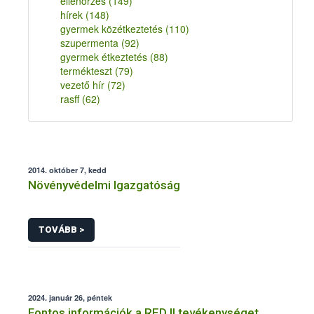
ellenőrzés
(149)
hírek
(148)
gyermek közétkeztetés
(110)
szupermenta
(92)
gyermek étkeztetés
(88)
termékteszt
(79)
vezető hír
(72)
rasff
(62)
2014. október 7, kedd
Növényvédelmi Igazgatóság
TOVÁBB >
2024. január 26, péntek
Fontos információk a RED II tevékenységet