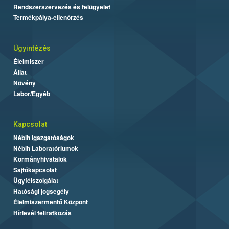
Rendszerszervezés és felügyelet
Termékpálya-ellenőrzés
Ügyintézés
Élelmiszer
Állat
Növény
Labor/Egyéb
Kapcsolat
Nébih Igazgatóságok
Nébih Laboratóriumok
Kormányhivatalok
Sajtókapcsolat
Ügyfélszolgálat
Hatósági jogsegély
Élelmiszermentő Központ
Hírlevél feliratkozás