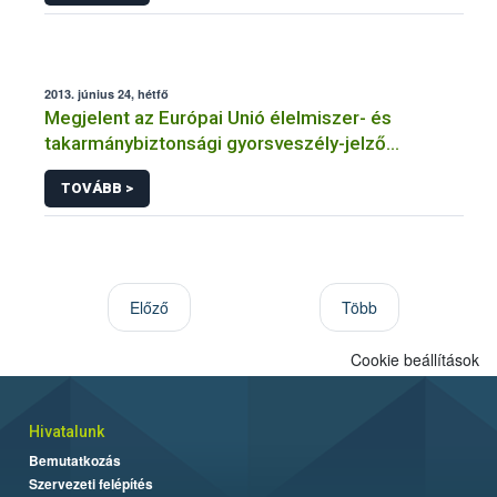
adatkezeléséhez
2013. június 24, hétfő
Megjelent az Európai Unió élelmiszer- és
takarmánybiztonsági gyorsveszély-jelző
rendszerének éves jelentése
TOVÁBB >
Előző
Több
Cookie beállítások
Hivatalunk
Bemutatkozás
Szervezeti felépítés