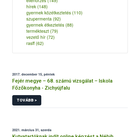
ellenőrzés
(149)
hírek
(148)
gyermek közétkeztetés
(110)
szupermenta
(92)
gyermek étkeztetés
(88)
termékteszt
(79)
vezető hír
(72)
rasff
(62)
2017. december 15, péntek
Fejér megye – 68. számú vizsgálat – Iskola
Főzőkonyha - Zichyújfalu
TOVÁBB >
2021. március 31, szerda
Kutyatartóknak indít online képzést a Nébih