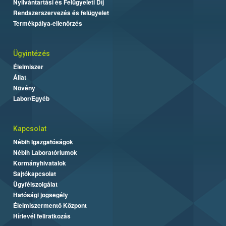
Nyilvántartási és Felügyeleti Díj
Rendszerszervezés és felügyelet
Termékpálya-ellenőrzés
Ügyintézés
Élelmiszer
Állat
Növény
Labor/Egyéb
Kapcsolat
Nébih Igazgatóságok
Nébih Laboratóriumok
Kormányhivatalok
Sajtókapcsolat
Ügyfélszolgálat
Hatósági jogsegély
Élelmiszermentő Központ
Hírlevél feliratkozás