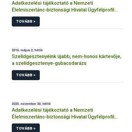
Adatkezelési tájékoztató a Nemzeti
Élelmiszerlánc-biztonsági Hivatal Ügyfélprofil
Rendszerben
TOVÁBB >
horgászat/halászat/halgazdálkodás témakörben
intézhető közhatalmi eljárásaihoz kapcsolódó
adatkezeléséhez
2016. május 2, hétfő
Szelídgesztenyéink újabb, nem-honos kártevője,
a szelídgesztenye-gubacsdarázs
TOVÁBB >
2020. november 30, hétfő
Adatkezelési tájékoztató a Nemzeti
Élelmiszerlánc-biztonsági Hivatal Ügyfélprofil
Rendszerben bioüzemanyag témakörben
TOVÁBB >
intézhető közhatalmi eljárásaihoz kapcsolódó