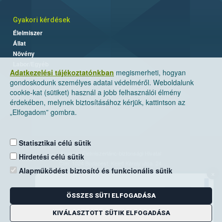
Gyakori kérdések
Élelmiszer
Állat
Növény
Labor/Egyéb
Adatkezelési tájékoztatónkban
megismerheti, hogyan
gondoskodunk személyes adatai védelméről. Weboldalunk
cookie-kat (sütiket) használ a jobb felhasználói élmény
érdekében, melynek biztosításához kérjük, kattintson az
„Elfogadom” gombra.
Statisztikai célú sütik
Nemzeti Élelmiszerlánc-biztonsági Hivatal
Hirdetési célú sütik
Cím: 1024 Budapest, Keleti Károly utca. 24.
Alapműködést biztosító és funkcionális sütik
×
Levelezési cím: 1525 Budapest. Pf. 30.
ÖSSZES SÜTI ELFOGADÁSA
E-mail:
ugyfelszolgalat@nebih.gov.hu
Zöld szám: 06-80/263-244
KIVÁLASZTOTT SÜTIK ELFOGADÁSA
Telefon: 06-1/ 336-9000