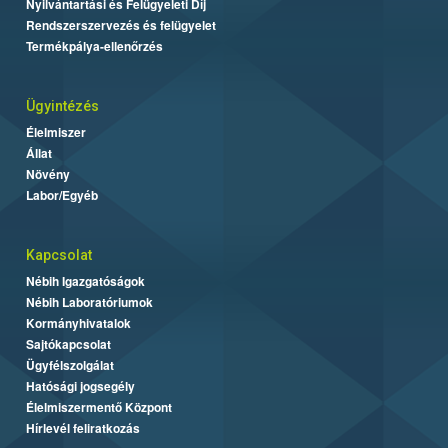
Nyilvántartási és Felügyeleti Díj
Rendszerszervezés és felügyelet
Termékpálya-ellenőrzés
Ügyintézés
Élelmiszer
Állat
Növény
Labor/Egyéb
Kapcsolat
Nébih Igazgatóságok
Nébih Laboratóriumok
Kormányhivatalok
Sajtókapcsolat
Ügyfélszolgálat
Hatósági jogsegély
Élelmiszermentő Központ
Hírlevél feliratkozás