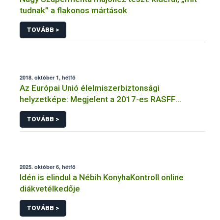
tudnak” a flakonos mártások
TOVÁBB >
2018. október 1, hétfő
Az Európai Unió élelmiszerbiztonsági
helyzetképe: Megjelent a 2017-es RASFF
jelentés
TOVÁBB >
2025. október 6, hétfő
Idén is elindul a Nébih KonyhaKontroll online
diákvetélkedője
TOVÁBB >