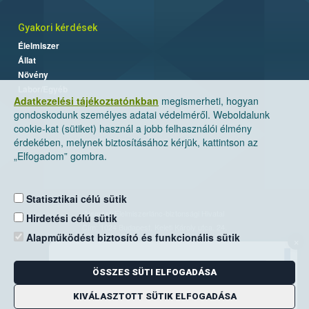
Gyakori kérdések
Élelmiszer
Állat
Növény
Labor/Egyéb
Adatkezelési tájékoztatónkban
megismerheti, hogyan
gondoskodunk személyes adatai védelméről. Weboldalunk
cookie-kat (sütiket) használ a jobb felhasználói élmény
érdekében, melynek biztosításához kérjük, kattintson az
„Elfogadom” gombra.
Statisztikai célú sütik
Nemzeti Élelmiszerlánc-biztonsági Hivatal
Hirdetési célú sütik
Cím: 1024 Budapest, Keleti Károly utca. 24.
Alapműködést biztosító és funkcionális sütik
×
Levelezési cím: 1525 Budapest. Pf. 30.
ÖSSZES SÜTI ELFOGADÁSA
E-mail:
ugyfelszolgalat@nebih.gov.hu
Zöld szám: 06-80/263-244
KIVÁLASZTOTT SÜTIK ELFOGADÁSA
Telefon: 06-1/ 336-9000