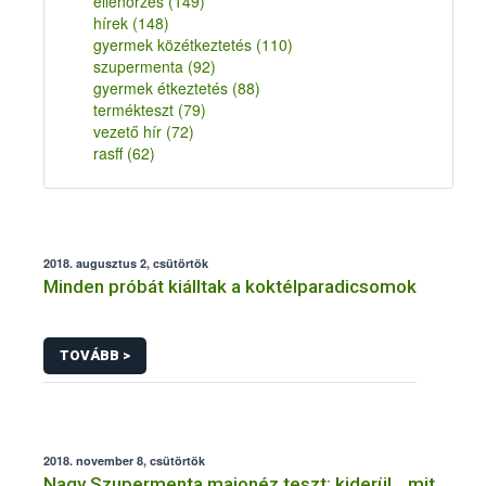
ellenőrzés
(149)
hírek
(148)
gyermek közétkeztetés
(110)
szupermenta
(92)
gyermek étkeztetés
(88)
termékteszt
(79)
vezető hír
(72)
rasff
(62)
2018. augusztus 2, csütörtök
Minden próbát kiálltak a koktélparadicsomok
TOVÁBB >
2018. november 8, csütörtök
Nagy Szupermenta majonéz teszt: kiderül, „mit