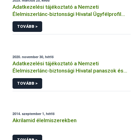
2025. március 25, kedd
Adatkezelési tájékoztató a Nemzeti
Élelmiszerlánc-biztonsági Hivatal Ügyfélprofil
Rendszerben kistermelői tevékenység
TOVÁBB >
témakörben intézhető közhatalmi eljárásaihoz
kapcsolódó adatkezeléséhez
2020. november 30, hétfő
Adatkezelési tájékoztató a Nemzeti
Élelmiszerlánc-biztonsági Hivatal panaszok és
közérdekű bejelentések kezeléséhez
TOVÁBB >
kapcsolódó adatkezeléséhez
2014. szeptember 1, hétfő
Akrilamid élelmiszerekben
TOVÁBB >