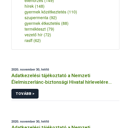
ellenőrzés
(149)
hírek
(148)
gyermek közétkeztetés
(110)
szupermenta
(92)
gyermek étkeztetés
(88)
termékteszt
(79)
vezető hír
(72)
rasff
(62)
2020. november 30, hétfő
Adatkezelési tájékoztató a Nemzeti
Élelmiszerlánc-biztonsági Hivatal hírlevelére
történő regisztrációhoz kapcsolódó
TOVÁBB >
adatkezelések vonatkozásában
2020. november 30, hétfő
Adatkezelési tájékoztató a Nemzeti