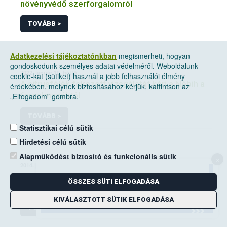
növényvédő szerforgalomról
TOVÁBB >
Adatkezelési tájékoztatónkban
megismerheti, hogyan
gondoskodunk személyes adatai védelméről. Weboldalunk
2022. január 10, hétfő
cookie-kat (sütiket) használ a jobb felhasználói élmény
A citrusfélék fokozott vizsgálatát kéri a Nébih a
érdekében, melynek biztosításához kérjük, kattintson az
forgalmazóktól
„Elfogadom” gombra.
TOVÁBB >
Statisztikai célú sütik
Hirdetési célú sütik
Alapműködést biztosító és funkcionális sütik
×
2014. június 14, szombat
A mezei pocok elleni védekezési kötelezettség
ÖSSZES SÜTI ELFOGADÁSA
a földhasználók kiemelt feladata
KIVÁLASZTOTT SÜTIK ELFOGADÁSA
TOVÁBB >