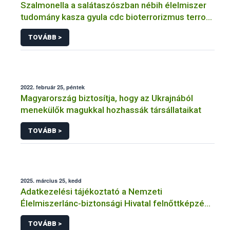
Szalmonella a salátaszószban nébih élelmiszer
tudomány kasza gyula cdc bioterrorizmus terror
lépfene
TOVÁBB >
2022. február 25, péntek
Magyarország biztosítja, hogy az Ukrajnából
menekülők magukkal hozhassák társállataikat
TOVÁBB >
2025. március 25, kedd
Adatkezelési tájékoztató a Nemzeti
Élelmiszerlánc-biztonsági Hivatal felnőttképzési
tevékenységéhez kapcsolódó adatkezeléséhez
TOVÁBB >