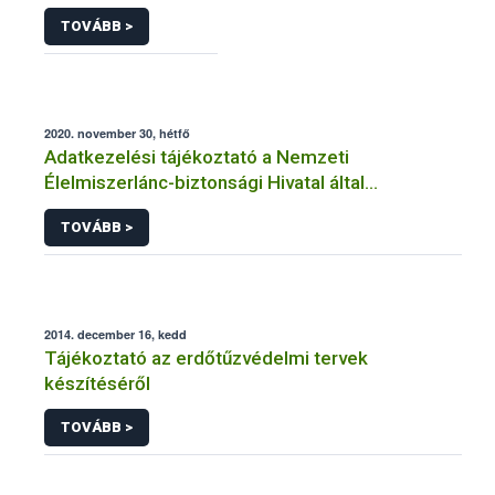
TOVÁBB >
2020. november 30, hétfő
Adatkezelési tájékoztató a Nemzeti
Élelmiszerlánc-biztonsági Hivatal által
üzemeltetett élelmiszerlánc-felügyeleti
TOVÁBB >
információs rendszerhez (FELIR) kapcsolódó
adatkezeléséhez
2014. december 16, kedd
Tájékoztató az erdőtűzvédelmi tervek
készítéséről
TOVÁBB >