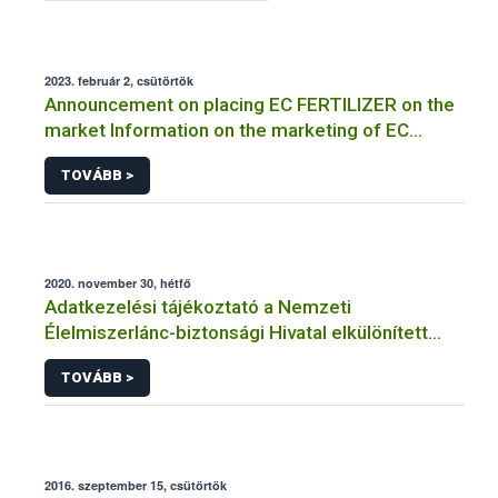
2023. február 2, csütörtök
Announcement on placing EC FERTILIZER on the
market Information on the marketing of EC
FERTILIZER and the application for a certificate
TOVÁBB >
2020. november 30, hétfő
Adatkezelési tájékoztató a Nemzeti
Élelmiszerlánc-biztonsági Hivatal elkülönített
visszaélés-bejelentési rendszerhez kapcsolódó
TOVÁBB >
adatkezeléséhez
2016. szeptember 15, csütörtök