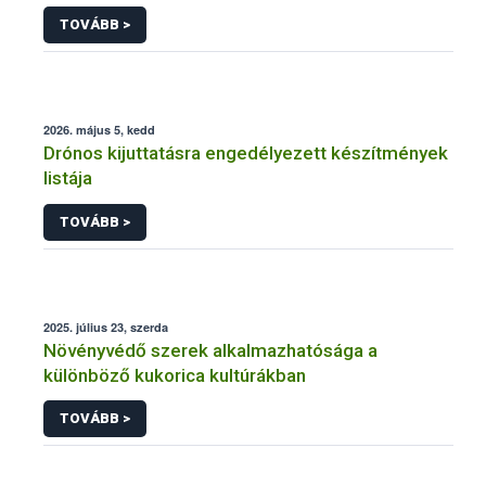
engedélyezésére, továbbá a meglévő engedély
TOVÁBB >
meghosszabbítására vagy módosítására irányuló
eljárásba
2026. május 5, kedd
Drónos kijuttatásra engedélyezett készítmények
listája
TOVÁBB >
2025. július 23, szerda
Növényvédő szerek alkalmazhatósága a
különböző kukorica kultúrákban
TOVÁBB >