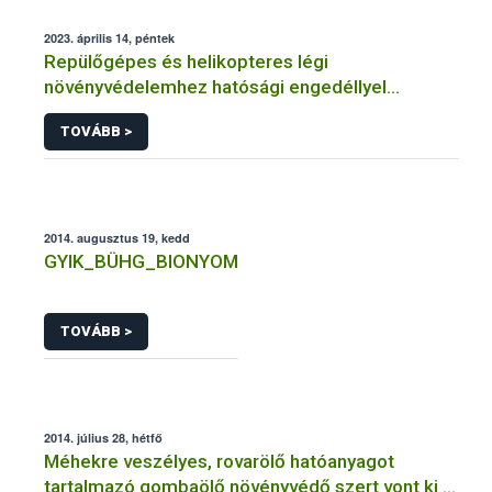
2023. április 14, péntek
Repülőgépes és helikopteres légi
növényvédelemhez hatósági engedéllyel
rendelkező szervezetek
TOVÁBB >
2014. augusztus 19, kedd
GYIK_BÜHG_BIONYOM
TOVÁBB >
2014. július 28, hétfő
Méhekre veszélyes, rovarölő hatóanyagot
tartalmazó gombaölő növényvédő szert vont ki a