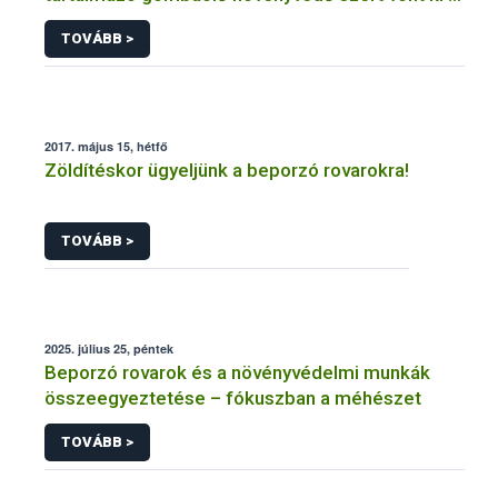
forgalomból a NÉBIH
TOVÁBB >
2017. május 15, hétfő
Zöldítéskor ügyeljünk a beporzó rovarokra!
TOVÁBB >
2025. július 25, péntek
Beporzó rovarok és a növényvédelmi munkák
összeegyeztetése – fókuszban a méhészet
TOVÁBB >