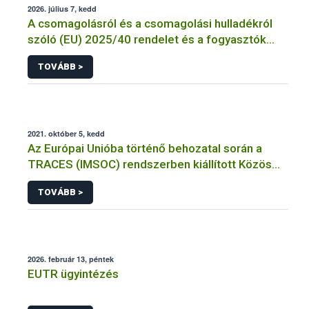
2026. július 7, kedd
A csomagolásról és a csomagolási hulladékról
szóló (EU) 2025/40 rendelet és a fogyasztók
élelmiszerekkel kapcsolatos tájékoztatásáról
TOVÁBB >
szóló 1169/2011/EU rendelet jelölési
kötelezettségeinek összehangolásáról szóló
AÉM – Nébih szakmai álláspont
2021. október 5, kedd
Az Európai Unióba történő behozatal során a
TRACES (IMSOC) rendszerben kiállított Közös
Egészségügyi Beléptetési Okmány: KEBO-D
TOVÁBB >
(angolul: CHEDD) használata
2026. február 13, péntek
EUTR ügyintézés