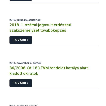
2018. július 26, csütörtök
2018. 1. számú jogosult erdészeti
szakszemélyzet továbbképzés
TOVÁBB >
2014. november 7, péntek
36/2006. (V. 18.) FVM rendelet hatálya alatt
kiadott okiratok
TOVÁBB >
2013. április 17, szerda