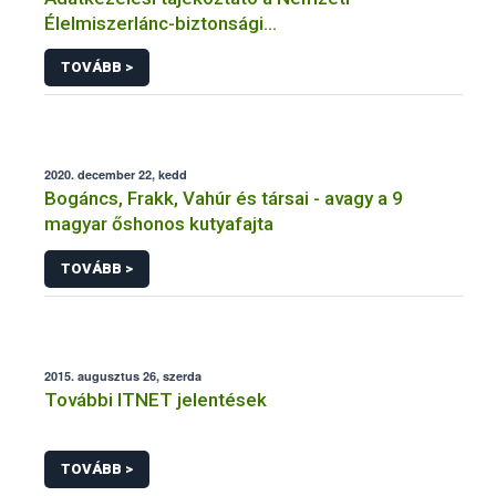
Élelmiszerlánc-biztonsági
Hivatal tevékenységéhez kötődő érintetti jogok
TOVÁBB >
gyakorlásával összefüggő adatkezeléseihez
2020. december 22, kedd
Bogáncs, Frakk, Vahúr és társai - avagy a 9
magyar őshonos kutyafajta
TOVÁBB >
2015. augusztus 26, szerda
További ITNET jelentések
TOVÁBB >