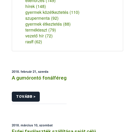
ellenőrzés
(149)
hírek
(148)
gyermek közétkeztetés
(110)
szupermenta
(92)
gyermek étkeztetés
(88)
termékteszt
(79)
vezető hír
(72)
rasff
(62)
2018. február 21, szerda
A gumórontó fonálféreg
TOVÁBB >
2018. március 10, szombat
Erdei faválaszték szállítása saját célú