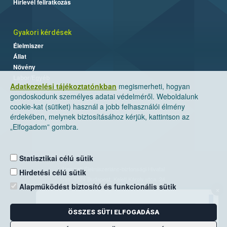
Hírlevél feliratkozás
Gyakori kérdések
Élelmiszer
Állat
Növény
Labor/Egyéb
Adatkezelési tájékoztatónkban
megismerheti, hogyan
gondoskodunk személyes adatai védelméről. Weboldalunk
cookie-kat (sütiket) használ a jobb felhasználói élmény
érdekében, melynek biztosításához kérjük, kattintson az
„Elfogadom” gombra.
Statisztikai célú sütik
Nemzeti Élelmiszerlánc-biztonsági Hivatal
Hirdetési célú sütik
Cím: 1024 Budapest, Keleti Károly utca. 24.
Alapműködést biztosító és funkcionális sütik
×
Levelezési cím: 1525 Budapest. Pf. 30.
ÖSSZES SÜTI ELFOGADÁSA
E-mail:
ugyfelszolgalat@nebih.gov.hu
Zöld szám: 06-80/263-244