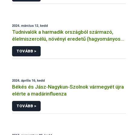
2024. március 12, kedd
Tudnivalók a harmadik országból származó,
élelmiszercélú, növényi eredetű (hagyományos
és ökológiai/átállási) termékek mintavételének
TOVÁBB >
költségéről
2024. április 16, kedd
Békés és Jász-Nagykun-Szolnok vármegyét újra
elérte a madárinfluenza
TOVÁBB >