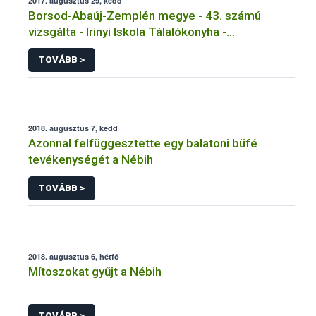
2017. augusztus 29, kedd
Borsod-Abaúj-Zemplén megye - 43. számú
vizsgálta - Irinyi Iskola Tálalókonyha -
Kazinczbarcika
TOVÁBB >
2018. augusztus 7, kedd
Azonnal felfüggesztette egy balatoni büfé
tevékenységét a Nébih
TOVÁBB >
2018. augusztus 6, hétfő
Mítoszokat gyűjt a Nébih
TOVÁBB >