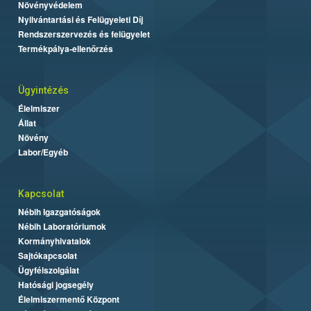
Növényvédelem
Nyilvántartási és Felügyeleti Díj
Rendszerszervezés és felügyelet
Termékpálya-ellenőrzés
Ügyintézés
Élelmiszer
Állat
Növény
Labor/Egyéb
Kapcsolat
Nébih Igazgatóságok
Nébih Laboratóriumok
Kormányhivatalok
Sajtókapcsolat
Ügyfélszolgálat
Hatósági jogsegély
Élelmiszermentő Központ