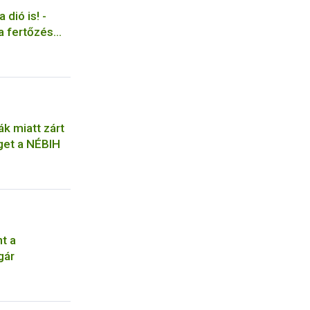
 dió is! -
sa fertőzés
nyek listája
ák miatt zárt
get a NÉBIH
t a
gár