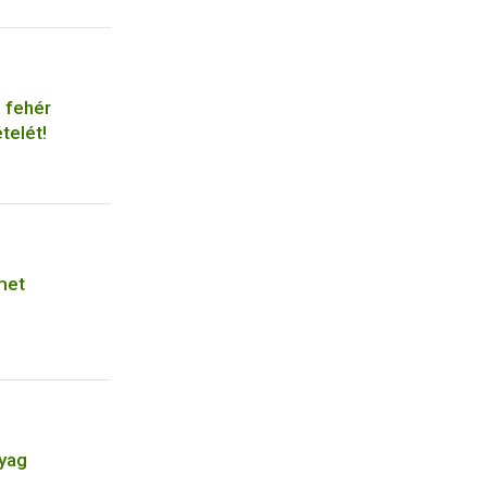
 fehér
telét!
met
nyag