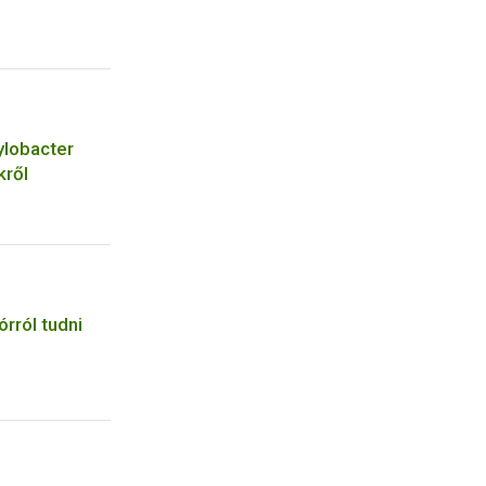
ylobacter
ről
rról tudni