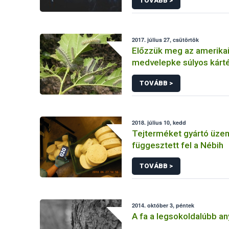
TOVÁBB >
2017. július 27, csütörtök
Előzzük meg az amerikai
medvelepke súlyos kárté
TOVÁBB >
2018. július 10, kedd
Tejterméket gyártó üze
függesztett fel a Nébih
TOVÁBB >
2014. október 3, péntek
A fa a legsokoldalúbb a