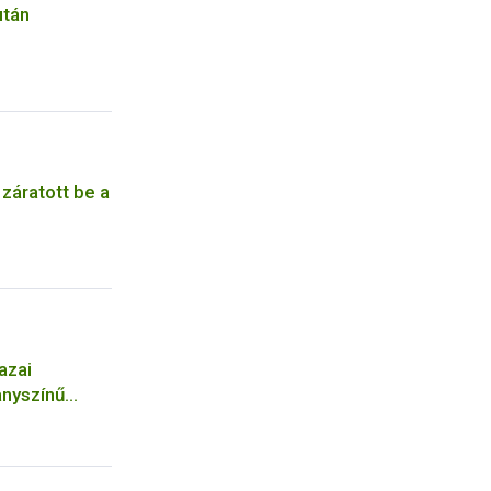
után
 záratott be a
azai
anyszínű
n