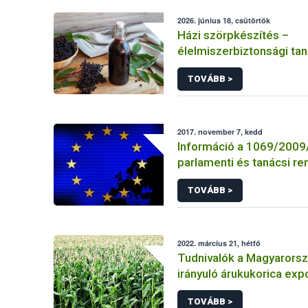
2026. június 18, csütörtök
Házi szörpkészítés –
élelmiszerbiztonsági ta
Nébih-től
TOVÁBB >
2017. november 7, kedd
Információ a 1069/2009
parlamenti és tanácsi re
nyilvántartásba vett vagy
TOVÁBB >
engedélyezett üzemek 
2022. március 21, hétfő
Tudnivalók a Magyarorsz
irányuló árukukorica expo
kapcsolatos kötelezetts
TOVÁBB >