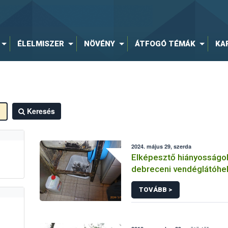
ÉLELMISZER
NÖVÉNY
ÁTFOGÓ TÉMÁK
KA
Keresés
2024. május 29, szerda
Elképesztő hiányosságo
debreceni vendéglátóhe
TOVÁBB >