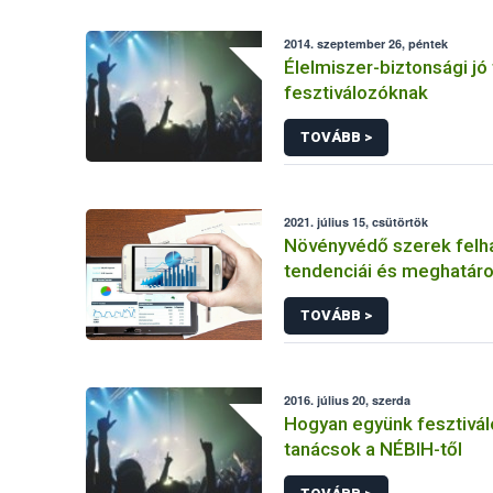
2014. szeptember 26, péntek
Élelmiszer-biztonsági jó
fesztiválozóknak
TOVÁBB >
2021. július 15, csütörtök
Növényvédő szerek felh
tendenciái és meghatáro
prioritást élvező elemek
TOVÁBB >
fenntartható növényvéd
érdekében
2016. július 20, szerda
Hogyan együnk fesztivál
tanácsok a NÉBIH-től