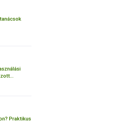
 tanácsok
asználási
zott
 a
elem
on? Praktikus