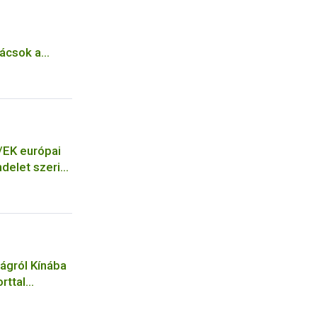
nácsok a
/EK európai
ndelet szerint
jegyzékéhez
ágról Kínába
rttal
égekről