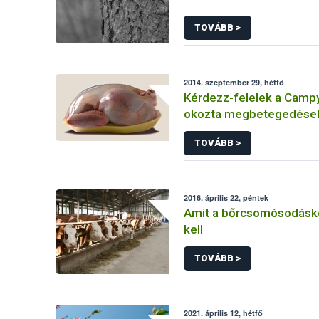
TOVÁBB >
2014. szeptember 29, hétfő
Kérdezz-felelek a Camp
okozta megbetegedések
TOVÁBB >
2016. április 22, péntek
Amit a bőrcsomósodáskó
kell
TOVÁBB >
2021. április 12, hétfő