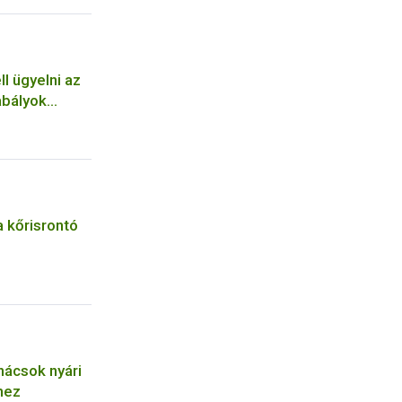
l ügyelni az
abályok
a kőrisrontó
nácsok nyári
shez