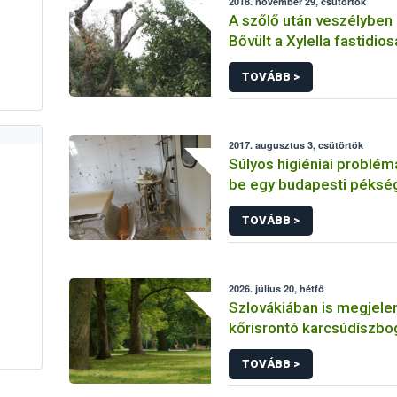
2018. november 29, csütörtök
A szőlő után veszélyben a
Bővült a Xylella fastidio
kockázatát hordozó növé
TOVÁBB >
2017. augusztus 3, csütörtök
Súlyos higiéniai problém
be egy budapesti péksé
TOVÁBB >
2026. július 20, hétfő
Szlovákiában is megjelen
kőrisrontó karcsúdíszbo
TOVÁBB >