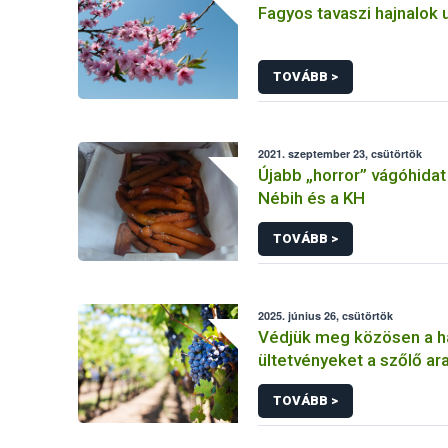
Fagyos tavaszi hajnalok 
TOVÁBB >
2021. szeptember 23, csütörtök
Újabb „horror” vágóhidat
Nébih és a KH
TOVÁBB >
2025. június 26, csütörtök
Védjük meg közösen a h
ültetvényeket a szőlő ar
sárgaság betegség elle
TOVÁBB >