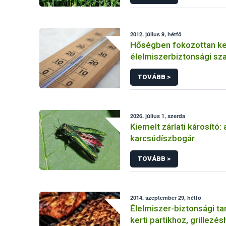
2012. július 9, hétfő
Hőségben fokozottan kel
élelmiszerbiztonsági sz
betartására
TOVÁBB >
2026. július 1, szerda
Kiemelt zárlati károsító: 
karcsúdíszbogár
TOVÁBB >
2014. szeptember 29, hétfő
Élelmiszer-biztonsági ta
kerti partikhoz, grillezé