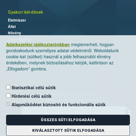
Gyakori kérdések
Élelmiszer
Állat
Növény
Labor/Egyéb
Adatkezelési tájékoztatónkban
megismerheti, hogyan
gondoskodunk személyes adatai védelméről. Weboldalunk
cookie-kat (sütiket) használ a jobb felhasználói élmény
érdekében, melynek biztosításához kérjük, kattintson az
„Elfogadom” gombra.
Statisztikai célú sütik
Nemzeti Élelmiszerlánc-biztonsági Hivatal
Hirdetési célú sütik
Cím: 1024 Budapest, Keleti Károly utca. 24.
Alapműködést biztosító és funkcionális sütik
×
Levelezési cím: 1525 Budapest. Pf. 30.
ÖSSZES SÜTI ELFOGADÁSA
E-mail:
ugyfelszolgalat@nebih.gov.hu
Zöld szám: 06-80/263-244
KIVÁLASZTOTT SÜTIK ELFOGADÁSA
Telefon: 06-1/ 336-9000