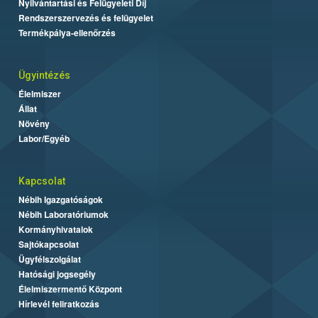
Nyilvántartási és Felügyeleti Díj
Rendszerszervezés és felügyelet
Termékpálya-ellenőrzés
Ügyintézés
Élelmiszer
Állat
Növény
Labor/Egyéb
Kapcsolat
Nébih Igazgatóságok
Nébih Laboratóriumok
Kormányhivatalok
Sajtókapcsolat
Ügyfélszolgálat
Hatósági jogsegély
Élelmiszermentő Központ
Hírlevél feliratkozás