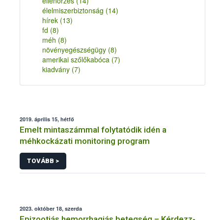
ellenőrzés
(14)
élelmiszerbiztonság
(14)
hírek
(13)
fd
(8)
méh
(8)
növényegészségügy
(8)
amerikai szőlőkabóca
(7)
kiadvány
(7)
2019. április 15, hétfő
Emelt mintaszámmal folytatódik idén a
méhkockázati monitoring program
TOVÁBB >
2023. október 18, szerda
Epizootiás hemorrhagiás betegség – Kérdezz-