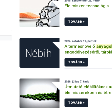
2015. szeptember 28, hétfő
Élelmiszer-technológia
TOVÁBB >
2024. október 11, péntek
A termésnövelő
anyago
engedélyezéséről, tárolá
forgalmazásáról és felh
TOVÁBB >
2026. július 7, kedd
Útmutató előállítóknak a
élelmiszerekben és étre
kiegészítőkben felhaszn
TOVÁBB >
anyagok