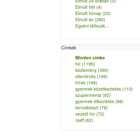
Elmúlt 24 órában
(0)
Elmúlt hét
(4)
Elmúlt hónap
(23)
Elmúlt év
(280)
Egyéni időszak…
Címkék
Minden címke
hír
(1195)
közlemény
(390)
ellenőrzés
(149)
hírek
(148)
gyermek közétkeztetés
(110)
szupermenta
(92)
gyermek étkeztetés
(88)
termékteszt
(79)
vezető hír
(72)
rasff
(62)