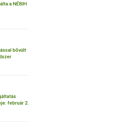
gálta a NÉBIH
tással bővült
ndszer
áltatás
je: február 2.