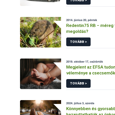
TOVÁBB >
2014. június 20, péntek
Redentin75 RB – méreg 
megoldás?
TOVÁBB >
2019. október 17, csütörtök
Megjelent az EFSA tud
véleménye a csecsemő
hozzátáplálásának elke
TOVÁBB >
alkalmas életkor meghat
2024. július 3, szerda
Könnyebben és gyorsab
hazajuttathatják az önk