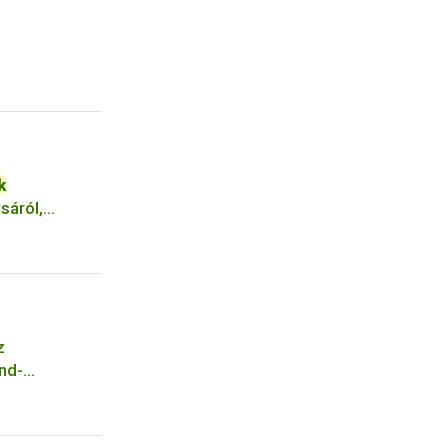
k
sáról,
asználásáról
z
nd-
ált növényi