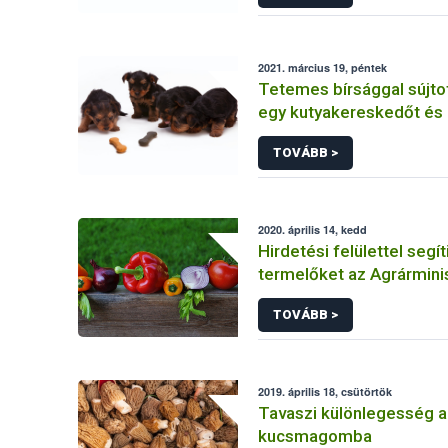
2021. március 19, péntek
Tetemes bírsággal sújto
egy kutyakereskedőt és b
TOVÁBB >
2020. április 14, kedd
Hirdetési felülettel segíti
termelőket az Agrármini
Nébih
TOVÁBB >
2019. április 18, csütörtök
Tavaszi különlegesség a
kucsmagomba