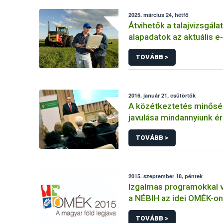
2025. március 24, hétfő
Átvihetők a talajvizsgálat
alapadatok az aktuális e
Gazdálkodási Naplóba
TOVÁBB >
2016. január 21, csütörtök
A közétkeztetés minős
javulása mindannyiunk é
TOVÁBB >
2015. szeptember 18, péntek
Izgalmas programokkal v
a NÉBIH az idei OMÉK-o
TOVÁBB >