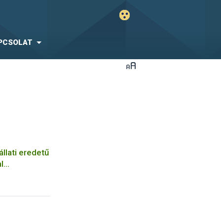
PCSOLAT
állati eredetű
l