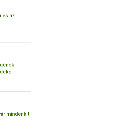
i és az
-
égének
rdeke
ár mindenkit
n