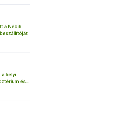
tt a Nébih
eszállítóját
 a helyi
sztérium és a