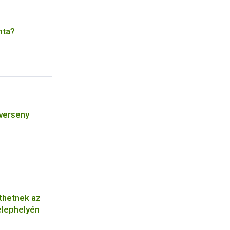
nta?
verseny
ethetnek az
elephelyén