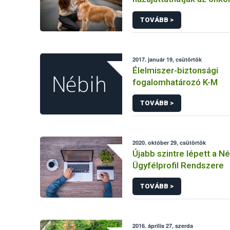
az elkóborolt ebeket a 
TOVÁBB >
fejlesztésével
2017. január 19, csütörtök
Élelmiszer-biztonsági
fogalomhatározó K-M
TOVÁBB >
2020. október 29, csütörtök
Újabb szintre lépett a N
Ügyfélprofil Rendszere
TOVÁBB >
2016. április 27, szerda