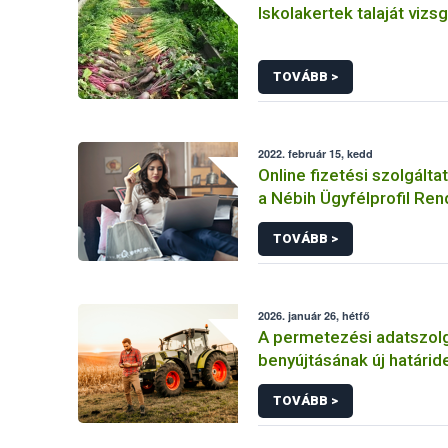
Iskolakertek talaját vizs
TOVÁBB >
2022. február 15, kedd
Online fizetési szolgálta
a Nébih Ügyfélprofil Re
TOVÁBB >
2026. január 26, hétfő
A permetezési adatszolg
benyújtásának új határide
TOVÁBB >