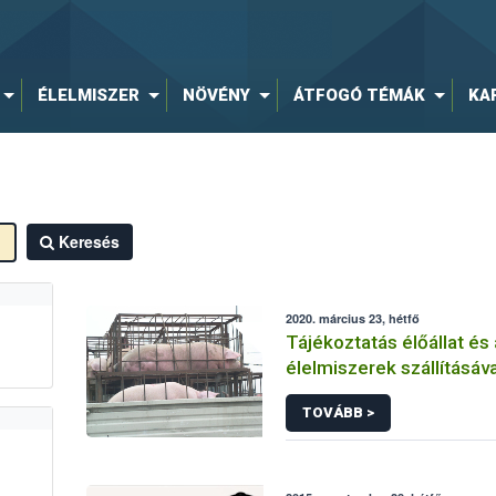
ÉLELMISZER
NÖVÉNY
ÁTFOGÓ TÉMÁK
KA
Keresés
2020. március 23, hétfő
Tájékoztatás élőállat és 
élelmiszerek szállításáva
kapcsolatosan
TOVÁBB >