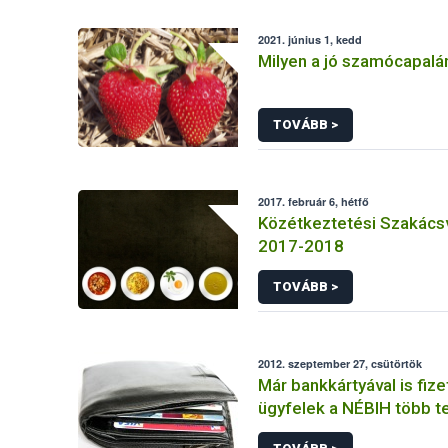
2021. június 1, kedd
Milyen a jó szamócapalá
TOVÁBB >
2017. február 6, hétfő
Közétkeztetési Szakács
2017-2018
TOVÁBB >
2012. szeptember 27, csütörtök
Már bankkártyával is fiz
ügyfelek a NÉBIH több t