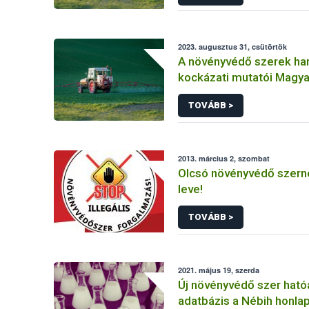
2023. augusztus 31, csütörtök
A növényvédő szerek ha
kockázati mutatói Magy
(2011-2020)
TOVÁBB >
2013. március 2, szombat
Olcsó növényvédő szerne
leve!
TOVÁBB >
2021. május 19, szerda
Új növényvédő szer hat
adatbázis a Nébih honla