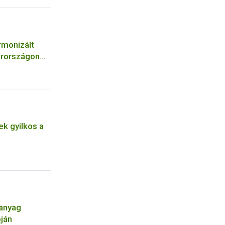
rmonizált
arországon
k gyilkos a
óanyag
pján