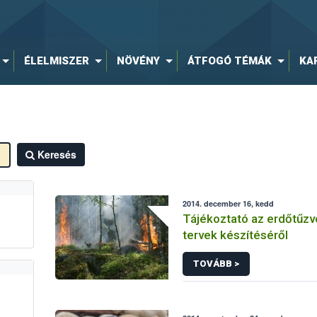
ÉLELMISZER
NÖVÉNY
ÁTFOGÓ TÉMÁK
KA
Keresés
2014. december 16, kedd
Tájékoztató az erdőtűz
tervek készítéséről
TOVÁBB >