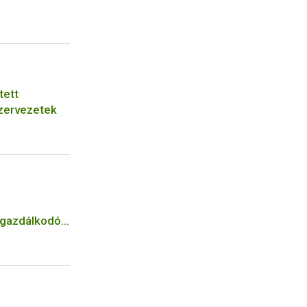
tett
zervezetek
n gazdálkodók