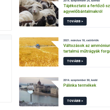
2014. szeptember 24, szerda
Tájékoztató a fertőző s
agyvelőbántalmakról
TOVÁBB >
2021. március 18, csütörtök
Változások az ammónium
tartalmú műtrágyák for
TOVÁBB >
2014. szeptember 30, kedd
Pálinka termékek
TOVÁBB >