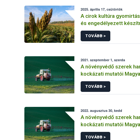
2025. április 17, csütörtök
A cirok kultúra gyomirtás
és engedélyezett készí
TOVÁBB >
2021. szeptember 1, szerda
A növényvédő szerek ha
kockázati mutatói Magy
(2011-2019)
TOVÁBB >
2022. augusztus 30, kedd
A növényvédő szerek ha
kockázati mutatói Magy
(2011-2020) Másolat 1
TOVÁBB >