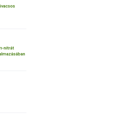
zivacsos
-nitrát
galmazásában