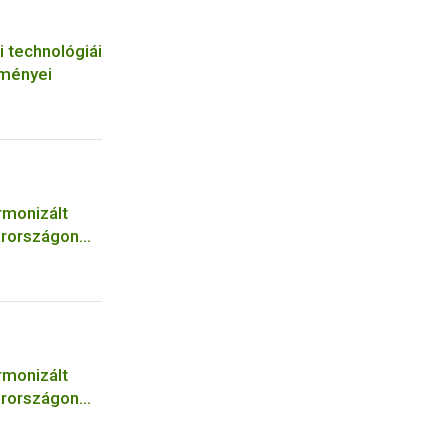
i technológiái
tményei
rmonizált
arországon
rmonizált
arországon