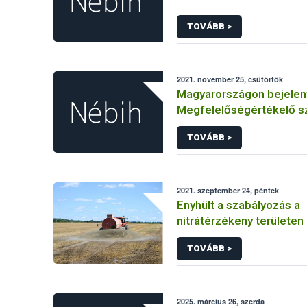
TOVÁBB >
2021. november 25, csütörtök
Magyarországon bejelen
Megfelelőségértékelő s
TOVÁBB >
2021. szeptember 24, péntek
Enyhült a szabályozás a
nitrátérzékeny területe
esetében
TOVÁBB >
2025. március 26, szerda