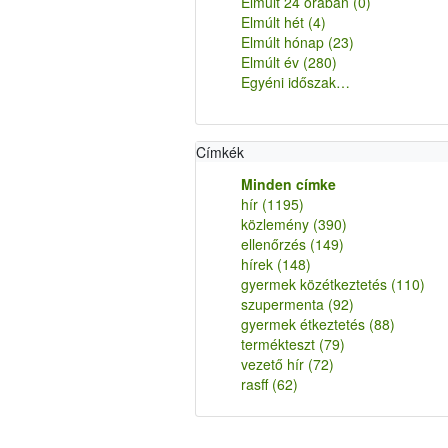
Elmúlt 24 órában
(0)
Elmúlt hét
(4)
Elmúlt hónap
(23)
Elmúlt év
(280)
Egyéni időszak…
Címkék
Minden címke
hír
(1195)
közlemény
(390)
ellenőrzés
(149)
hírek
(148)
gyermek közétkeztetés
(110)
szupermenta
(92)
gyermek étkeztetés
(88)
termékteszt
(79)
vezető hír
(72)
rasff
(62)