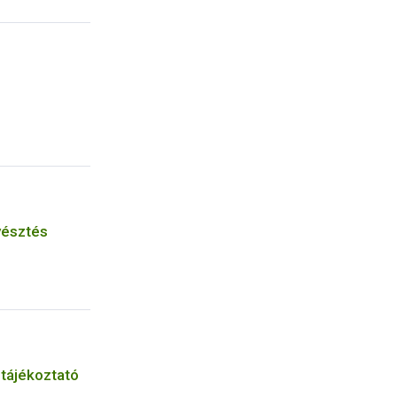
yésztés
 tájékoztató