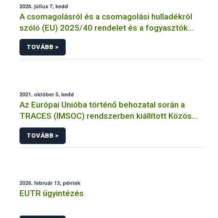
2026. július 7, kedd
A csomagolásról és a csomagolási hulladékról
szóló (EU) 2025/40 rendelet és a fogyasztók
élelmiszerekkel kapcsolatos tájékoztatásáról
TOVÁBB >
szóló 1169/2011/EU rendelet jelölési
kötelezettségeinek összehangolásáról szóló
AÉM – Nébih szakmai álláspont
2021. október 5, kedd
Az Európai Unióba történő behozatal során a
TRACES (IMSOC) rendszerben kiállított Közös
Egészségügyi Beléptetési Okmány: KEBO-D
TOVÁBB >
(angolul: CHEDD) használata
2026. február 13, péntek
EUTR ügyintézés