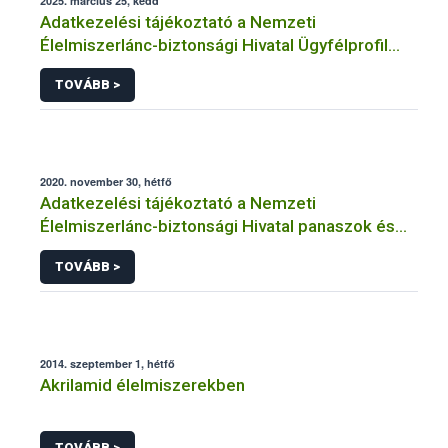
2025. március 25, kedd
Adatkezelési tájékoztató a Nemzeti
Élelmiszerlánc-biztonsági Hivatal Ügyfélprofil
Rendszerben kistermelői tevékenység
TOVÁBB >
témakörben intézhető közhatalmi eljárásaihoz
kapcsolódó adatkezeléséhez
2020. november 30, hétfő
Adatkezelési tájékoztató a Nemzeti
Élelmiszerlánc-biztonsági Hivatal panaszok és
közérdekű bejelentések kezeléséhez
TOVÁBB >
kapcsolódó adatkezeléséhez
2014. szeptember 1, hétfő
Akrilamid élelmiszerekben
TOVÁBB >