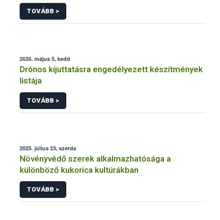
engedélyezésére, továbbá a meglévő engedély
TOVÁBB >
meghosszabbítására vagy módosítására irányuló
eljárásba
2026. május 5, kedd
Drónos kijuttatásra engedélyezett készítmények
listája
TOVÁBB >
2025. július 23, szerda
Növényvédő szerek alkalmazhatósága a
különböző kukorica kultúrákban
TOVÁBB >