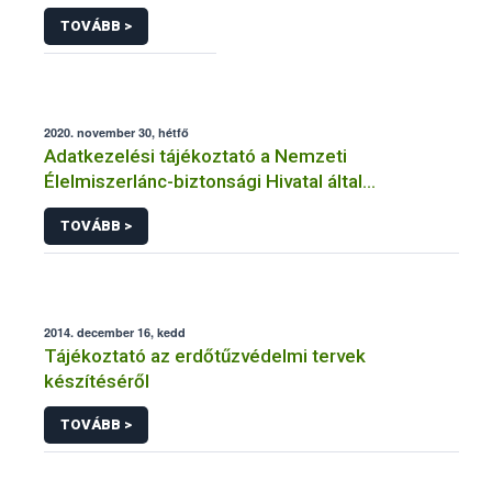
TOVÁBB >
2020. november 30, hétfő
Adatkezelési tájékoztató a Nemzeti
Élelmiszerlánc-biztonsági Hivatal által
üzemeltetett élelmiszerlánc-felügyeleti
TOVÁBB >
információs rendszerhez (FELIR) kapcsolódó
adatkezeléséhez
2014. december 16, kedd
Tájékoztató az erdőtűzvédelmi tervek
készítéséről
TOVÁBB >