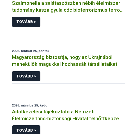
Szalmonella a salátaszószban nébih élelmiszer
tudomány kasza gyula cdc bioterrorizmus terror
lépfene
TOVÁBB >
2022. február 25, péntek
Magyarország biztosítja, hogy az Ukrajnából
menekülők magukkal hozhassák társállataikat
TOVÁBB >
2025. március 25, kedd
Adatkezelési tájékoztató a Nemzeti
Élelmiszerlánc-biztonsági Hivatal felnőttképzési
tevékenységéhez kapcsolódó adatkezeléséhez
TOVÁBB >