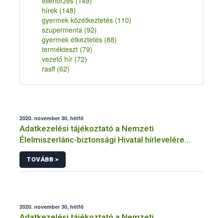
ellenőrzés
(149)
hírek
(148)
gyermek közétkeztetés
(110)
szupermenta
(92)
gyermek étkeztetés
(88)
termékteszt
(79)
vezető hír
(72)
rasff
(62)
2020. november 30, hétfő
Adatkezelési tájékoztató a Nemzeti
Élelmiszerlánc-biztonsági Hivatal hírlevelére
történő regisztrációhoz kapcsolódó
TOVÁBB >
adatkezelések vonatkozásában
2020. november 30, hétfő
Adatkezelési tájékoztató a Nemzeti