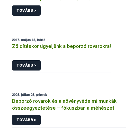
forgalomból a NÉBIH
TOVÁBB >
2017. május 15, hétfő
Zöldítéskor ügyeljünk a beporzó rovarokra!
TOVÁBB >
2025. július 25, péntek
Beporzó rovarok és a növényvédelmi munkák
összeegyeztetése – fókuszban a méhészet
TOVÁBB >