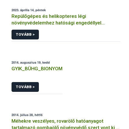
2023. április 14, péntek
Repülőgépes és helikopteres légi
növényvédelemhez hatósági engedéllyel
rendelkező szervezetek
TOVÁBB >
2014. augusztus 19, kedd
GYIK_BÜHG_BIONYOM
TOVÁBB >
2014. július 28, hétfő
Méhekre veszélyes, rovarölő hatóanyagot
tartalmazó gombaölő növényvédő szert vont ki a