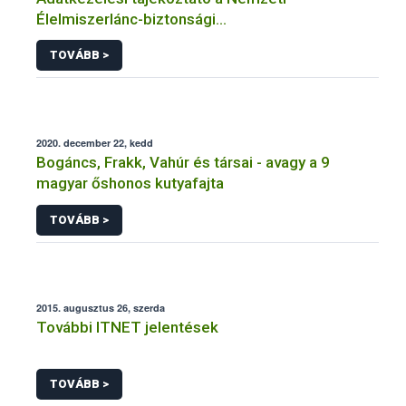
Élelmiszerlánc-biztonsági
Hivatal tevékenységéhez kötődő érintetti jogok
TOVÁBB >
gyakorlásával összefüggő adatkezeléseihez
2020. december 22, kedd
Bogáncs, Frakk, Vahúr és társai - avagy a 9
magyar őshonos kutyafajta
TOVÁBB >
2015. augusztus 26, szerda
További ITNET jelentések
TOVÁBB >