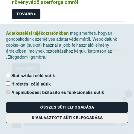
növényvédő szerforgalomról
TOVÁBB >
Adatkezelési tájékoztatónkban
megismerheti, hogyan
gondoskodunk személyes adatai védelméről. Weboldalunk
2022. január 10, hétfő
cookie-kat (sütiket) használ a jobb felhasználói élmény
A citrusfélék fokozott vizsgálatát kéri a Nébih a
érdekében, melynek biztosításához kérjük, kattintson az
forgalmazóktól
„Elfogadom” gombra.
TOVÁBB >
Statisztikai célú sütik
Hirdetési célú sütik
Alapműködést biztosító és funkcionális sütik
×
2014. június 14, szombat
A mezei pocok elleni védekezési kötelezettség
ÖSSZES SÜTI ELFOGADÁSA
a földhasználók kiemelt feladata
KIVÁLASZTOTT SÜTIK ELFOGADÁSA
TOVÁBB >