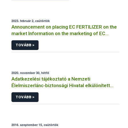
2023. február 2, csütörtök
Announcement on placing EC FERTILIZER on the
market Information on the marketing of EC
FERTILIZER and the application for a certificate
TOVÁBB >
2020. november 30, hétfő
Adatkezelési tájékoztató a Nemzeti
Élelmiszerlánc-biztonsági Hivatal elkülönített
visszaélés-bejelentési rendszerhez kapcsolódó
TOVÁBB >
adatkezeléséhez
2016. szeptember 15, csütörtök