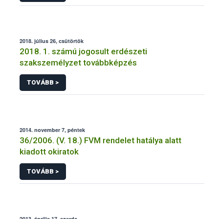
2018. július 26, csütörtök
2018. 1. számú jogosult erdészeti
szakszemélyzet továbbképzés
TOVÁBB >
2014. november 7, péntek
36/2006. (V. 18.) FVM rendelet hatálya alatt
kiadott okiratok
TOVÁBB >
2013. április 17, szerda