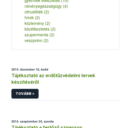
gyermek étkeztetés
(10)
növényegészségügy
(4)
citrusfélék
(2)
hírek
(2)
közlemény
(2)
közétkeztetés
(2)
szupermenta
(2)
veszprém
(2)
2014. december 16, kedd
Tájékoztató az erdőtűzvédelmi tervek
készítéséről
TOVÁBB >
2014. szeptember 24, szerda
Tájékoztató a fertőző szivacsos