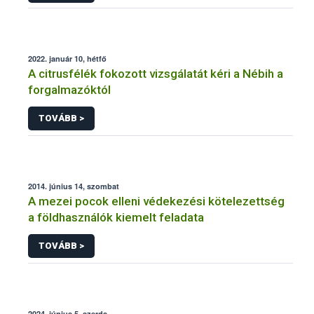
2022. január 10, hétfő
A citrusfélék fokozott vizsgálatát kéri a Nébih a
forgalmazóktól
TOVÁBB >
2014. június 14, szombat
A mezei pocok elleni védekezési kötelezettség
a földhasználók kiemelt feladata
TOVÁBB >
2024. június 5, szerda