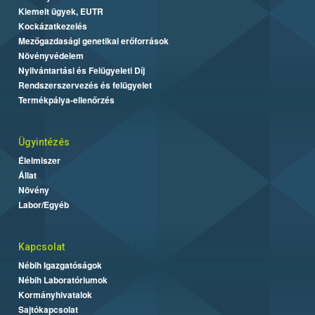
Kiemelt ügyek, EUTR
Kockázatkezelés
Mezőgazdasági genetikai erőforrások
Növényvédelem
Nyilvántartási és Felügyeleti Díj
Rendszerszervezés és felügyelet
Termékpálya-ellenőrzés
Ügyintézés
Élelmiszer
Állat
Növény
Labor/Egyéb
Kapcsolat
Nébih Igazgatóságok
Nébih Laboratóriumok
Kormányhivatalok
Sajtókapcsolat