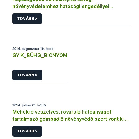
növényvédelemhez hatósági engedéllyel
rendelkező szervezetek
TOVÁBB >
2014. augusztus 19, kedd
GYIK_BÜHG_BIONYOM
TOVÁBB >
2014. július 28, hétfő
Méhekre veszélyes, rovarölő hatóanyagot
tartalmazó gombaölő növényvédő szert vont ki a
forgalomból a NÉBIH
TOVÁBB >