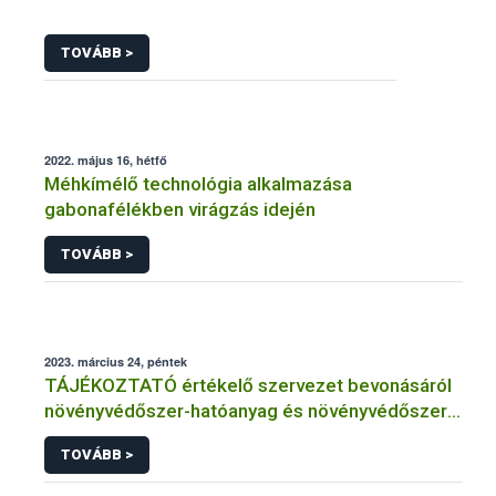
TOVÁBB >
2022. május 16, hétfő
Méhkímélő technológia alkalmazása
gabonafélékben virágzás idején
TOVÁBB >
2023. március 24, péntek
TÁJÉKOZTATÓ értékelő szervezet bevonásáról
növényvédőszer-hatóanyag és növényvédőszer
engedélyezésére, továbbá a meglévő engedély
TOVÁBB >
meghosszabbítására vagy módosítására irányuló
eljárásba