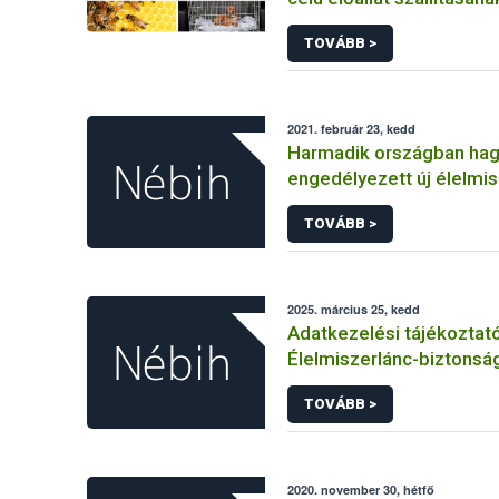
állategészségügyi feltét
TOVÁBB >
2021. február 23, kedd
Harmadik országban ha
engedélyezett új élelmi
Európai Unióban
TOVÁBB >
2025. március 25, kedd
Adatkezelési tájékoztat
Élelmiszerlánc-biztonság
Ügyfélprofil Rendszerbe
TOVÁBB >
tevékenység témakörben
közhatalmi eljárásaihoz
adatkezeléséhez
2020. november 30, hétfő