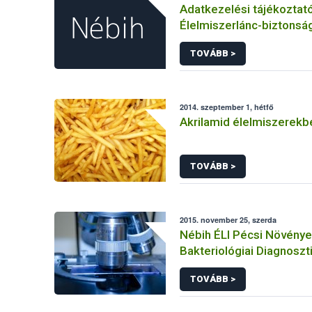
Adatkezelési tájékoztat
Élelmiszerlánc-biztonság
panaszok és közérdekű 
TOVÁBB >
kezeléséhez kapcsolód
adatkezeléséhez
2014. szeptember 1, hétfő
Akrilamid élelmiszerekb
TOVÁBB >
2015. november 25, szerda
Nébih ÉLI Pécsi Növény
Bakteriológiai Diagnoszt
Referencia Laboratóriu
TOVÁBB >