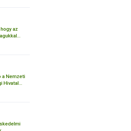
 hogy az
agukkal
ó a Nemzeti
i Hivatal
ységéhez
séhez
eskedelmi
k