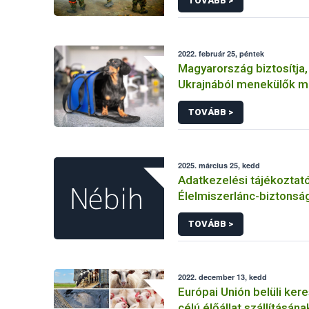
TOVÁBB >
2022. február 25, péntek
Magyarország biztosítja,
Ukrajnából menekülők m
hozhassák társállataikat
TOVÁBB >
2025. március 25, kedd
Adatkezelési tájékoztat
Élelmiszerlánc-biztonság
felnőttképzési tevéken
TOVÁBB >
kapcsolódó adatkezelé
2022. december 13, kedd
Európai Unión belüli ker
célú élőállat szállításána