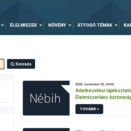
ÉLELMISZER
NÖVÉNY
ÁTFOGÓ TÉMÁK
KA
Keresés
2020. november 30, hétfő
Adatkezelési tájékoztat
Élelmiszerlánc-biztonság
hírlevelére történő regi
TOVÁBB >
kapcsolódó adatkezelé
vonatkozásában