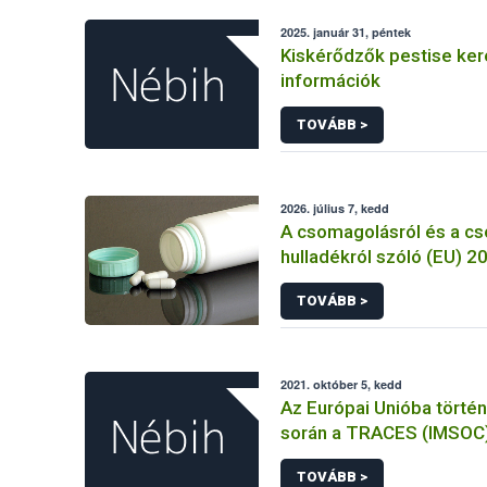
2025. január 31, péntek
Kiskérődzők pestise ke
információk
TOVÁBB >
2026. július 7, kedd
A csomagolásról és a c
hulladékról szóló (EU) 
rendelet és a fogyasztó
TOVÁBB >
élelmiszerekkel kapcsol
tájékoztatásáról szóló
rendelet jelölési kötele
összehangolásáról szóló AÉM 
2021. október 5, kedd
Nébih szakmai álláspont
Az Európai Unióba törté
során a TRACES (IMSOC
rendszerben kiállított K
TOVÁBB >
Egészségügyi Belépteté