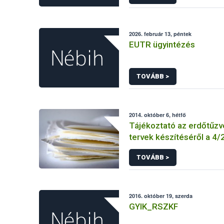
KEBO-D (angolul: CHEDD)
2026. február 13, péntek
EUTR ügyintézés
TOVÁBB >
2014. október 6, hétfő
Tájékoztató az erdőtűz
tervek készítéséről a 4/20
ÖM rendelet előírásai al
TOVÁBB >
2016. október 19, szerda
GYIK_RSZKF