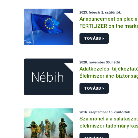
2023. február 2, csütörtök
Announcement on placin
FERTILIZER on the mark
Information on the mark
TOVÁBB >
FERTILIZER and the appli
certificate
2020. november 30, hétfő
Adatkezelési tájékoztat
Élelmiszerlánc-biztonság
elkülönített visszaélés-b
TOVÁBB >
rendszerhez kapcsolód
adatkezeléséhez
2016. szeptember 15, csütörtök
Szalmonella a salátaszó
élelmiszer tudomány kas
bioterrorizmus terror lé