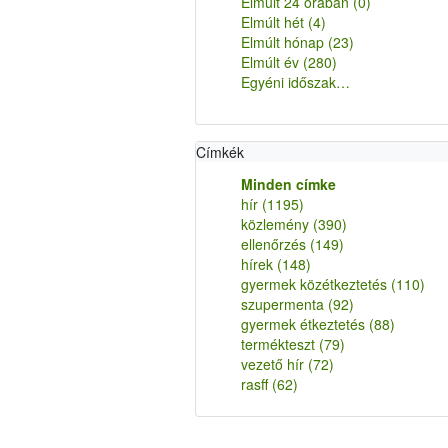
Elmúlt 24 órában
(0)
Elmúlt hét
(4)
Elmúlt hónap
(23)
Elmúlt év
(280)
Egyéni időszak…
Címkék
Minden címke
hír
(1195)
közlemény
(390)
ellenőrzés
(149)
hírek
(148)
gyermek közétkeztetés
(110)
szupermenta
(92)
gyermek étkeztetés
(88)
termékteszt
(79)
vezető hír
(72)
rasff
(62)