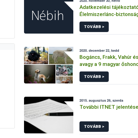
2020. november 30, hétfő
Adatkezelési tájékoztat
Élelmiszerlánc-biztonsá
Hivatal tevékenységéhe
TOVÁBB >
érintetti jogok gyakorlás
összefüggő adatkezelé
2020. december 22, kedd
Bogáncs, Frakk, Vahúr és 
avagy a 9 magyar őshono
TOVÁBB >
2015. augusztus 26, szerda
További ITNET jelentés
TOVÁBB >