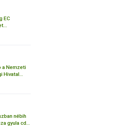
g EC
et
eting of EC
cation for a
ó a Nemzeti
i Hivatal
ejelentési
ó
szban nébih
za gyula cdc
pfene