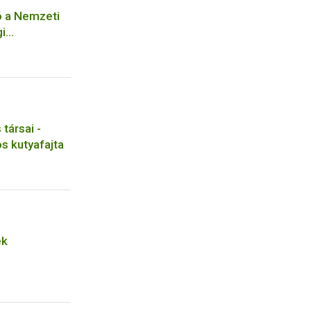
ó a Nemzeti
gi
z kötődő
ával
seihez
társai -
s kutyafajta
ek