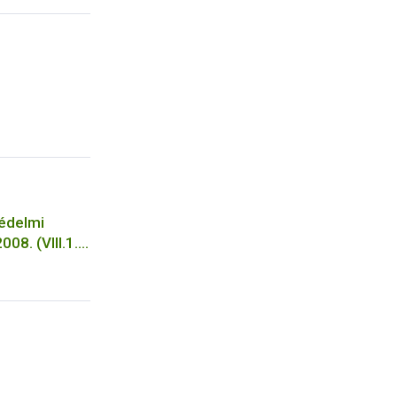
 használata
védelmi
08. (VIII.1.)
apján