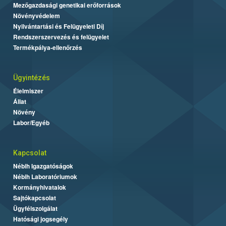
Mezőgazdasági genetikai erőforrások
Növényvédelem
Nyilvántartási és Felügyeleti Díj
Rendszerszervezés és felügyelet
Termékpálya-ellenőrzés
Ügyintézés
Élelmiszer
Állat
Növény
Labor/Egyéb
Kapcsolat
Nébih Igazgatóságok
Nébih Laboratóriumok
Kormányhivatalok
Sajtókapcsolat
Ügyfélszolgálat
Hatósági jogsegély