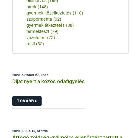
ellenőrzés
(149)
hírek
(148)
gyermek közétkeztetés
(110)
szupermenta
(92)
gyermek étkeztetés
(88)
termékteszt
(79)
vezető hír
(72)
rasff
(62)
2020. október 27, kedd
Díjat nyert a közös odafigyelés
TOVÁBB >
2020. július 15, szerda
Átfogó zöldség-gyümölcs ellenőrzést tartott a