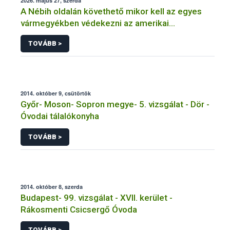
2026. május 27, szerda
A Nébih oldalán követhető mikor kell az egyes
vármegyékben védekezni az amerikai
szőlőkabóca ellen
TOVÁBB >
2014. október 9, csütörtök
Győr- Moson- Sopron megye- 5. vizsgálat - Dör -
Óvodai tálalókonyha
TOVÁBB >
2014. október 8, szerda
Budapest- 99. vizsgálat - XVII. kerület -
Rákosmenti Csicsergő Óvoda
TOVÁBB >