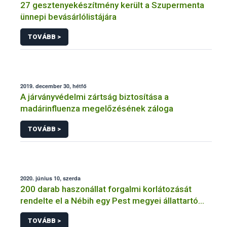
27 gesztenyekészítmény került a Szupermenta
ünnepi bevásárlólistájára
TOVÁBB >
2019. december 30, hétfő
A járványvédelmi zártság biztosítása a
madárinfluenza megelőzésének záloga
TOVÁBB >
2020. június 10, szerda
200 darab haszonállat forgalmi korlátozását
rendelte el a Nébih egy Pest megyei állattartó
telepen
TOVÁBB >