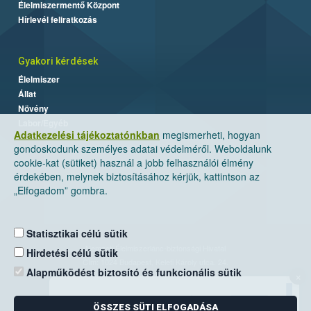
Élelmiszermentő Központ
Hírlevél feliratkozás
Gyakori kérdések
Élelmiszer
Állat
Növény
Labor/Egyéb
Adatkezelési tájékoztatónkban
megismerheti, hogyan
gondoskodunk személyes adatai védelméről. Weboldalunk
cookie-kat (sütiket) használ a jobb felhasználói élmény
érdekében, melynek biztosításához kérjük, kattintson az
„Elfogadom” gombra.
Statisztikai célú sütik
Nemzeti Élelmiszerlánc-biztonsági Hivatal
Hirdetési célú sütik
Cím: 1024 Budapest, Keleti Károly utca. 24.
Alapműködést biztosító és funkcionális sütik
×
Levelezési cím: 1525 Budapest. Pf. 30.
ÖSSZES SÜTI ELFOGADÁSA