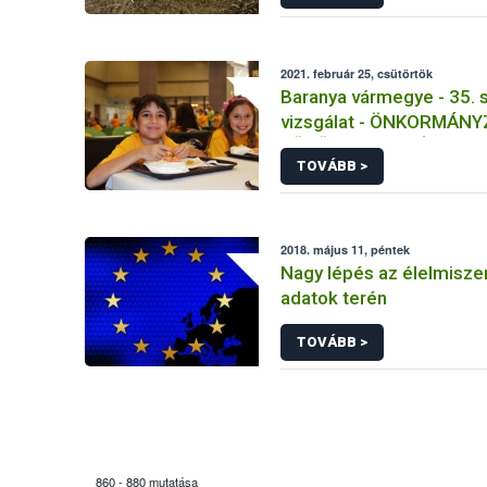
2021. február 25, csütörtök
Baranya vármegye - 35.
vizsgálat - ÖNKORMÁNY
FŐZŐKONYHA - Újpetre
TOVÁBB >
2018. május 11, péntek
Nagy lépés az élelmisze
adatok terén
TOVÁBB >
860 - 880 mutatása