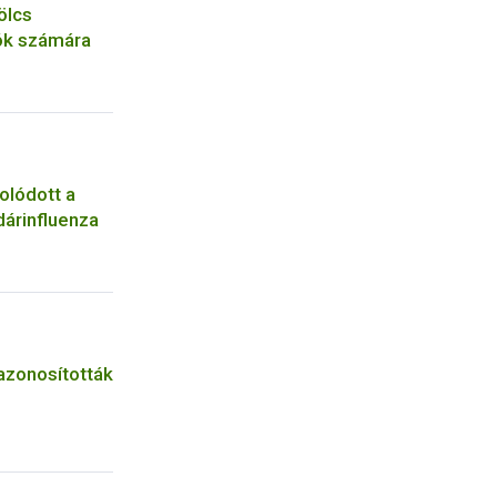
ölcs
ók számára
olódott a
árinfluenza
azonosították