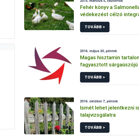
2015. március 5, csütörtök
Fehér könyv a Salmonella
védekezést célzó integrá
minőségszabályozási re
TOVÁBB >
2016. május 20, péntek
Magas hisztamin tartalo
fagyasztott sárgaúszójú 
szeleteket kell kivonni 
TOVÁBB >
2016. október 7, péntek
Ismét lehet jelentkezni i
talajvizsgálatra
TOVÁBB >