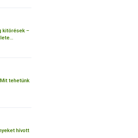
 kitörések –
lete
 Mit tehetünk
yeket hívott