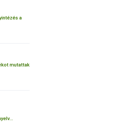
yintézés a
kot mutattak
nyelv
latok