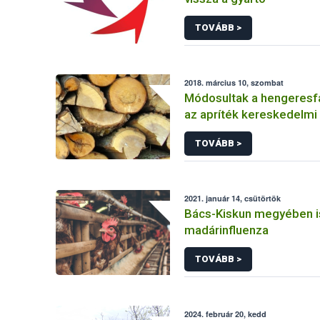
TOVÁBB >
2018. március 10, szombat
Módosultak a hengeresfa,
az apríték kereskedelmi 
szabályai!
TOVÁBB >
2021. január 14, csütörtök
Bács-Kiskun megyében i
madárinfluenza
TOVÁBB >
2024. február 20, kedd