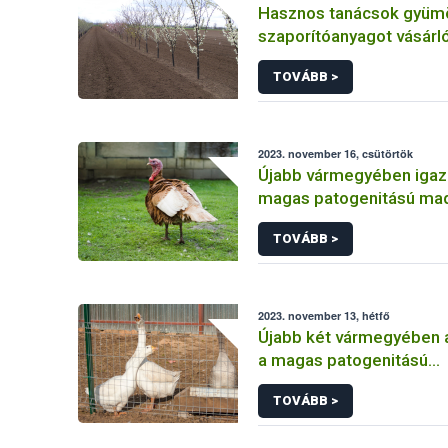
Hasznos tanácsok gyüm
szaporítóanyagot vásárl
TOVÁBB >
2023. november 16, csütörtök
Újabb vármegyében igaz
magas patogenitású mad
TOVÁBB >
2023. november 13, hétfő
Újabb két vármegyében 
a magas patogenitású
madárinfluenzát
TOVÁBB >