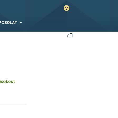
PCSOLAT
kisokost