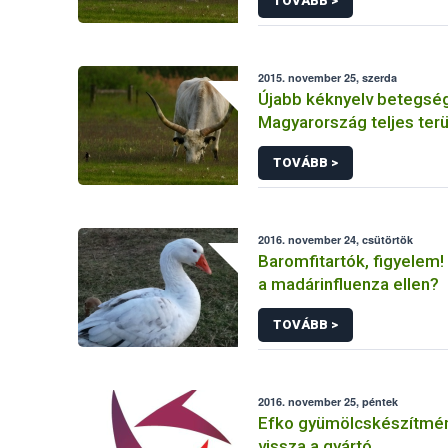
TOVÁBB >
kiszállítása
2015. november 25, szerda
Újabb kéknyelv betegség
Magyarország teljes terü
védőkörzetté vált
TOVÁBB >
2016. november 24, csütörtök
Baromfitartók, figyelem!
a madárinfluenza ellen?
TOVÁBB >
2016. november 25, péntek
Efko gyümölcskészítmén
vissza a gyártó