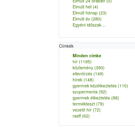
Elmúlt 24 órában
(0)
Elmúlt hét
(4)
Elmúlt hónap
(23)
Elmúlt év
(280)
Egyéni időszak…
Címkék
Minden címke
hír
(1195)
közlemény
(390)
ellenőrzés
(149)
hírek
(148)
gyermek közétkeztetés
(110)
szupermenta
(92)
gyermek étkeztetés
(88)
termékteszt
(79)
vezető hír
(72)
rasff
(62)