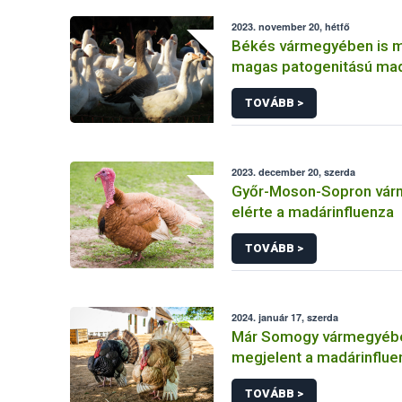
2023. november 20, hétfő
Békés vármegyében is m
magas patogenitású mad
TOVÁBB >
2023. december 20, szerda
Győr-Moson-Sopron vár
elérte a madárinfluenza
TOVÁBB >
2024. január 17, szerda
Már Somogy vármegyébe
megjelent a madárinflue
TOVÁBB >