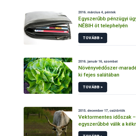
2016. március 4, péntek
Egyszerűbb pénzügyi üg
NÉBIH öt telephelyén
TOVÁBB >
2016. január 16, szombat
Növényvédőszer-maradé
ki fejes salátában
TOVÁBB >
2015. december 17, csütörtök
Vektormentes időszak –
egyszerűbbé válik a kék
betegségre fogékony ál