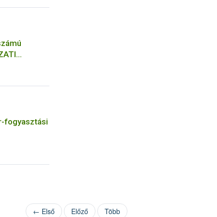
 számú
ZATI
r-fogyasztási
← Első
Előző
Több