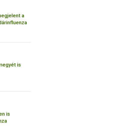
egjelent a
árinfluenza
megyét is
n is
nza