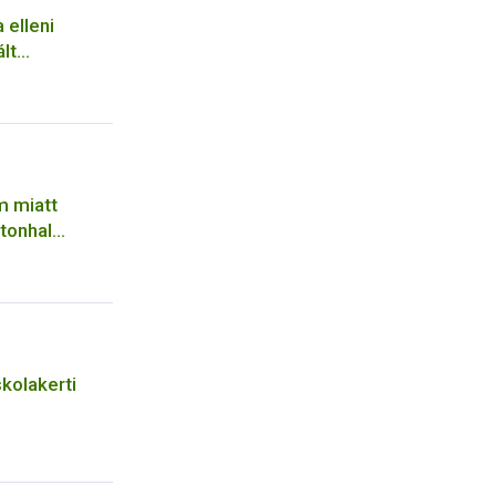
 elleni
lt
ndszerhez
m miatt
tonhal
a forgalomból
skolakerti