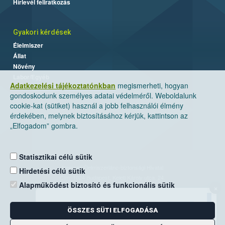
Hírlevél feliratkozás
Gyakori kérdések
Élelmiszer
Állat
Növény
Labor/Egyéb
Adatkezelési tájékoztatónkban
megismerheti, hogyan
gondoskodunk személyes adatai védelméről. Weboldalunk
cookie-kat (sütiket) használ a jobb felhasználói élmény
érdekében, melynek biztosításához kérjük, kattintson az
„Elfogadom” gombra.
Statisztikai célú sütik
Nemzeti Élelmiszerlánc-biztonsági Hivatal
Hirdetési célú sütik
Cím: 1024 Budapest, Keleti Károly utca. 24.
Alapműködést biztosító és funkcionális sütik
×
Levelezési cím: 1525 Budapest. Pf. 30.
ÖSSZES SÜTI ELFOGADÁSA
E-mail:
ugyfelszolgalat@nebih.gov.hu
Zöld szám: 06-80/263-244