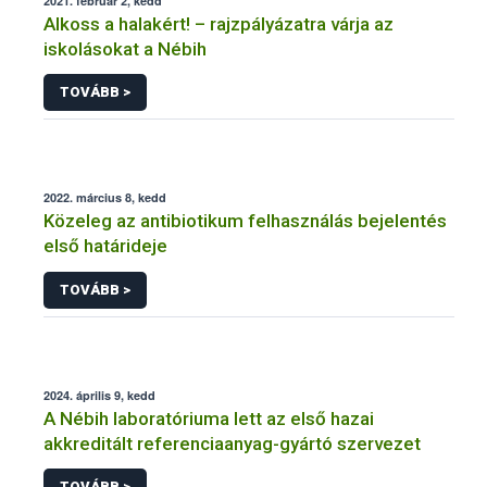
2021. február 2, kedd
Alkoss a halakért! – rajzpályázatra várja az
iskolásokat a Nébih
TOVÁBB >
2022. március 8, kedd
Közeleg az antibiotikum felhasználás bejelentés
első határideje
TOVÁBB >
2024. április 9, kedd
A Nébih laboratóriuma lett az első hazai
akkreditált referenciaanyag-gyártó szervezet
TOVÁBB >