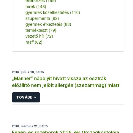
ellenőrzés
(149)
hírek
(148)
gyermek közétkeztetés
(110)
szupermenta
(92)
gyermek étkeztetés
(88)
termékteszt
(79)
vezető hír
(72)
rasff
(62)
2016. július 18, hétfő
„Manner” nápolyit hívott vissza az osztrák
előállító nem jelölt allergén (szezámmag) miatt
TOVÁBB >
2016. március 21, hétfő
Fehér- és rozéborok 2016. évi Országkóstolója