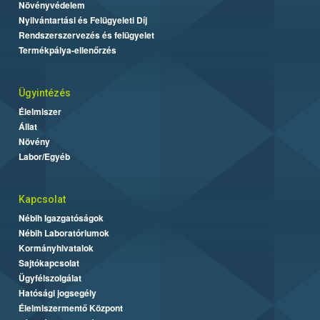
Növényvédelem
Nyilvántartási és Felügyeleti Díj
Rendszerszervezés és felügyelet
Termékpálya-ellenőrzés
Ügyintézés
Élelmiszer
Állat
Növény
Labor/Egyéb
Kapcsolat
Nébih Igazgatóságok
Nébih Laboratóriumok
Kormányhivatalok
Sajtókapcsolat
Ügyfélszolgálat
Hatósági jogsegély
Élelmiszermentő Központ