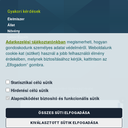
Gyakori kérdések
Élelmiszer
Állat
Növény
Labor/Egyéb
Adatkezelési tájékoztatónkban
megismerheti, hogyan
gondoskodunk személyes adatai védelméről. Weboldalunk
cookie-kat (sütiket) használ a jobb felhasználói élmény
érdekében, melynek biztosításához kérjük, kattintson az
„Elfogadom” gombra.
Statisztikai célú sütik
Nemzeti Élelmiszerlánc-biztonsági Hivatal
Hirdetési célú sütik
Cím: 1024 Budapest, Keleti Károly utca. 24.
Alapműködést biztosító és funkcionális sütik
×
Levelezési cím: 1525 Budapest. Pf. 30.
ÖSSZES SÜTI ELFOGADÁSA
E-mail:
ugyfelszolgalat@nebih.gov.hu
Zöld szám: 06-80/263-244
KIVÁLASZTOTT SÜTIK ELFOGADÁSA
Telefon: 06-1/ 336-9000