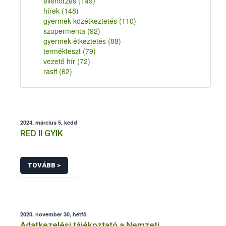
ellenőrzés
(149)
hírek
(148)
gyermek közétkeztetés
(110)
szupermenta
(92)
gyermek étkeztetés
(88)
termékteszt
(79)
vezető hír
(72)
rasff
(62)
2024. március 5, kedd
RED II GYIK
TOVÁBB >
2020. november 30, hétfő
Adatkezelési tájékoztató a Nemzeti