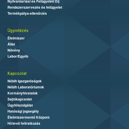
Nyilvántartási és Felügyeleti Díj
Rendszerszervezés és felügyelet
Termékpálya-ellenőrzés
Ügyintézés
Élelmiszer
Állat
Növény
Labor/Egyéb
Kapcsolat
Nébih Igazgatóságok
Nébih Laboratóriumok
Kormányhivatalok
Sajtókapcsolat
Ügyfélszolgálat
Hatósági jogsegély
Élelmiszermentő Központ
Hírlevél feliratkozás