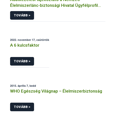
Élelmiszerlánc-biztonsági Hivatal Ügyfélprofil
Rendszerben növénytermesztés témakörben
TOVÁBB >
intézhető közhatalmi eljárásaihoz kapcsolódó
adatkezeléséhez
2022. november 17, csütörtök
A 6 kulcsfaktor
TOVÁBB >
2015. április 7, kedd
WHO Egészség Világnap – Élelmiszerbiztonság
TOVÁBB >