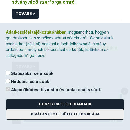
növényvédő szerforgalomról
TOVÁBB >
Adatkezelési tájékoztatónkban
megismerheti, hogyan
gondoskodunk személyes adatai védelméről. Weboldalunk
2022. január 10, hétfő
cookie-kat (sütiket) használ a jobb felhasználói élmény
A citrusfélék fokozott vizsgálatát kéri a Nébih a
érdekében, melynek biztosításához kérjük, kattintson az
forgalmazóktól
„Elfogadom” gombra.
TOVÁBB >
Statisztikai célú sütik
Hirdetési célú sütik
Alapműködést biztosító és funkcionális sütik
×
2014. június 14, szombat
A mezei pocok elleni védekezési kötelezettség
ÖSSZES SÜTI ELFOGADÁSA
a földhasználók kiemelt feladata
KIVÁLASZTOTT SÜTIK ELFOGADÁSA
TOVÁBB >