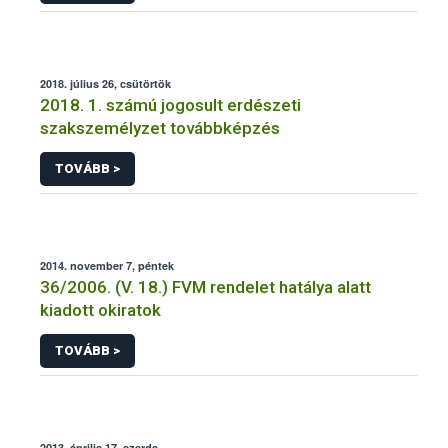
2018. július 26, csütörtök
2018. 1. számú jogosult erdészeti
szakszemélyzet továbbképzés
TOVÁBB >
2014. november 7, péntek
36/2006. (V. 18.) FVM rendelet hatálya alatt
kiadott okiratok
TOVÁBB >
2013. április 17, szerda