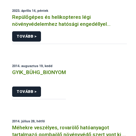
2023. április 14, péntek
Repülőgépes és helikopteres légi
növényvédelemhez hatósági engedéllyel
rendelkező szervezetek
TOVÁBB >
2014. augusztus 19, kedd
GYIK_BÜHG_BIONYOM
TOVÁBB >
2014. július 28, hétfő
Méhekre veszélyes, rovarölő hatóanyagot
tartalmazó gombaölő növényvédő szert vont ki a