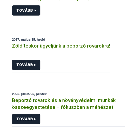
forgalomból a NÉBIH
TOVÁBB >
2017. május 15, hétfő
Zöldítéskor ügyeljünk a beporzó rovarokra!
TOVÁBB >
2025. július 25, péntek
Beporzó rovarok és a növényvédelmi munkák
összeegyeztetése – fókuszban a méhészet
TOVÁBB >