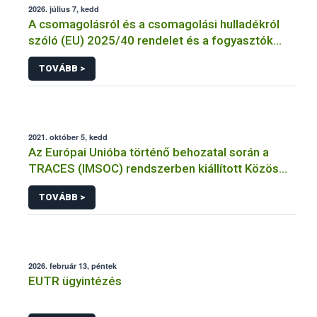
2026. július 7, kedd
A csomagolásról és a csomagolási hulladékról
szóló (EU) 2025/40 rendelet és a fogyasztók
élelmiszerekkel kapcsolatos tájékoztatásáról
TOVÁBB >
szóló 1169/2011/EU rendelet jelölési
kötelezettségeinek összehangolásáról szóló
AÉM – Nébih szakmai álláspont
2021. október 5, kedd
Az Európai Unióba történő behozatal során a
TRACES (IMSOC) rendszerben kiállított Közös
Egészségügyi Beléptetési Okmány: KEBO-D
TOVÁBB >
(angolul: CHEDD) használata
2026. február 13, péntek
EUTR ügyintézés