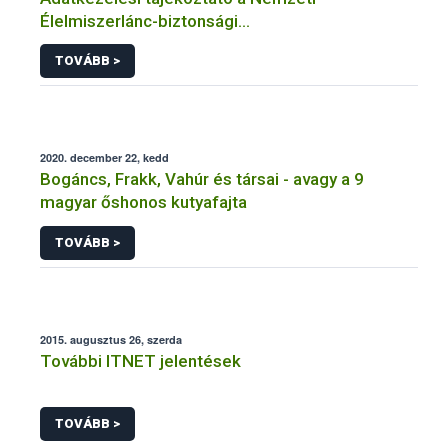
Élelmiszerlánc-biztonsági
Hivatal tevékenységéhez kötődő érintetti jogok
TOVÁBB >
gyakorlásával összefüggő adatkezeléseihez
2020. december 22, kedd
Bogáncs, Frakk, Vahúr és társai - avagy a 9
magyar őshonos kutyafajta
TOVÁBB >
2015. augusztus 26, szerda
További ITNET jelentések
TOVÁBB >