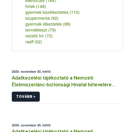
ellenőrzés
(149)
hírek
(148)
gyermek közétkeztetés
(110)
szupermenta
(92)
gyermek étkeztetés
(88)
termékteszt
(79)
vezető hír
(72)
rasff
(62)
2020. november 30, hétfő
Adatkezelési tájékoztató a Nemzeti
Élelmiszerlánc-biztonsági Hivatal hírlevelére
történő regisztrációhoz kapcsolódó
TOVÁBB >
adatkezelések vonatkozásában
2020. november 30, hétfő
Adatkezelési tájékoztató a Nemzeti