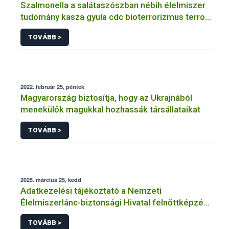
Szalmonella a salátaszószban nébih élelmiszer
tudomány kasza gyula cdc bioterrorizmus terror
lépfene
TOVÁBB >
2022. február 25, péntek
Magyarország biztosítja, hogy az Ukrajnából
menekülők magukkal hozhassák társállataikat
TOVÁBB >
2025. március 25, kedd
Adatkezelési tájékoztató a Nemzeti
Élelmiszerlánc-biztonsági Hivatal felnőttképzési
tevékenységéhez kapcsolódó adatkezeléséhez
TOVÁBB >