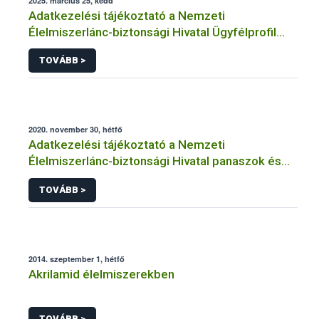
2025. március 25, kedd
Adatkezelési tájékoztató a Nemzeti
Élelmiszerlánc-biztonsági Hivatal Ügyfélprofil
Rendszerben kistermelői tevékenység
TOVÁBB >
témakörben intézhető közhatalmi eljárásaihoz
kapcsolódó adatkezeléséhez
2020. november 30, hétfő
Adatkezelési tájékoztató a Nemzeti
Élelmiszerlánc-biztonsági Hivatal panaszok és
közérdekű bejelentések kezeléséhez
TOVÁBB >
kapcsolódó adatkezeléséhez
2014. szeptember 1, hétfő
Akrilamid élelmiszerekben
TOVÁBB >