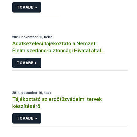
TOVÁBB >
2020. november 30, hétfő
Adatkezelési tájékoztató a Nemzeti
Élelmiszerlánc-biztonsági Hivatal által
üzemeltetett élelmiszerlánc-felügyeleti
TOVÁBB >
információs rendszerhez (FELIR) kapcsolódó
adatkezeléséhez
2014. december 16, kedd
Tájékoztató az erdőtűzvédelmi tervek
készítéséről
TOVÁBB >