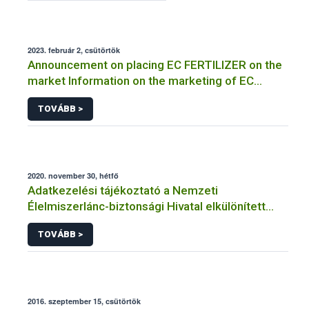
2023. február 2, csütörtök
Announcement on placing EC FERTILIZER on the
market Information on the marketing of EC
FERTILIZER and the application for a certificate
TOVÁBB >
2020. november 30, hétfő
Adatkezelési tájékoztató a Nemzeti
Élelmiszerlánc-biztonsági Hivatal elkülönített
visszaélés-bejelentési rendszerhez kapcsolódó
TOVÁBB >
adatkezeléséhez
2016. szeptember 15, csütörtök