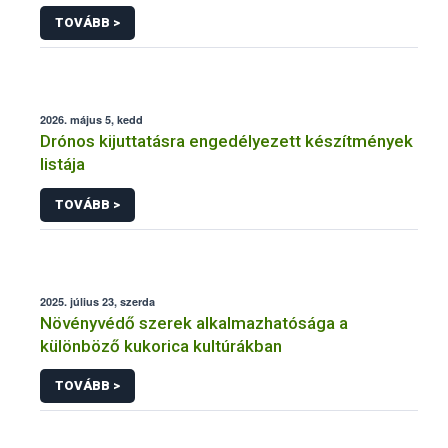
engedélyezésére, továbbá a meglévő engedély
TOVÁBB >
meghosszabbítására vagy módosítására irányuló
eljárásba
2026. május 5, kedd
Drónos kijuttatásra engedélyezett készítmények
listája
TOVÁBB >
2025. július 23, szerda
Növényvédő szerek alkalmazhatósága a
különböző kukorica kultúrákban
TOVÁBB >