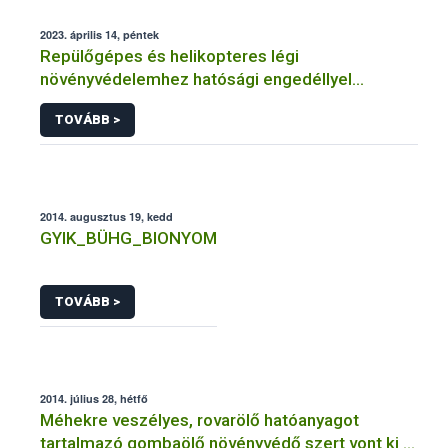
2023. április 14, péntek
Repülőgépes és helikopteres légi
növényvédelemhez hatósági engedéllyel
rendelkező szervezetek
TOVÁBB >
2014. augusztus 19, kedd
GYIK_BÜHG_BIONYOM
TOVÁBB >
2014. július 28, hétfő
Méhekre veszélyes, rovarölő hatóanyagot
tartalmazó gombaölő növényvédő szert vont ki a