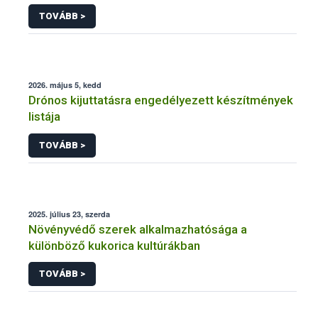
engedélyezésére, továbbá a meglévő engedély
TOVÁBB >
meghosszabbítására vagy módosítására irányuló
eljárásba
2026. május 5, kedd
Drónos kijuttatásra engedélyezett készítmények
listája
TOVÁBB >
2025. július 23, szerda
Növényvédő szerek alkalmazhatósága a
különböző kukorica kultúrákban
TOVÁBB >