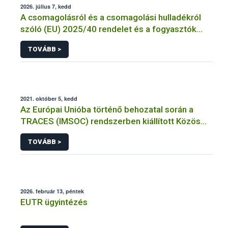
2026. július 7, kedd
A csomagolásról és a csomagolási hulladékról
szóló (EU) 2025/40 rendelet és a fogyasztók
élelmiszerekkel kapcsolatos tájékoztatásáról
TOVÁBB >
szóló 1169/2011/EU rendelet jelölési
kötelezettségeinek összehangolásáról szóló
AÉM – Nébih szakmai álláspont
2021. október 5, kedd
Az Európai Unióba történő behozatal során a
TRACES (IMSOC) rendszerben kiállított Közös
Egészségügyi Beléptetési Okmány: KEBO-D
TOVÁBB >
(angolul: CHEDD) használata
2026. február 13, péntek
EUTR ügyintézés