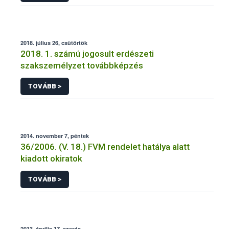
2018. július 26, csütörtök
2018. 1. számú jogosult erdészeti
szakszemélyzet továbbképzés
TOVÁBB >
2014. november 7, péntek
36/2006. (V. 18.) FVM rendelet hatálya alatt
kiadott okiratok
TOVÁBB >
2013. április 17, szerda