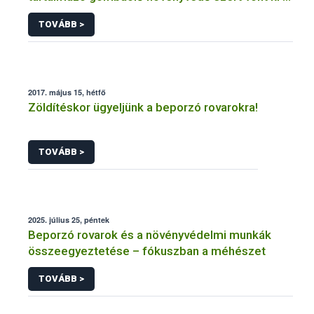
forgalomból a NÉBIH
TOVÁBB >
2017. május 15, hétfő
Zöldítéskor ügyeljünk a beporzó rovarokra!
TOVÁBB >
2025. július 25, péntek
Beporzó rovarok és a növényvédelmi munkák
összeegyeztetése – fókuszban a méhészet
TOVÁBB >