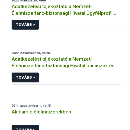
2025. március 25, kedd
Adatkezelési tájékoztató a Nemzeti
Élelmiszerlánc-biztonsági Hivatal Ügyfélprofil
Rendszerben kistermelői tevékenység
TOVÁBB >
témakörben intézhető közhatalmi eljárásaihoz
kapcsolódó adatkezeléséhez
2020. november 30, hétfő
Adatkezelési tájékoztató a Nemzeti
Élelmiszerlánc-biztonsági Hivatal panaszok és
közérdekű bejelentések kezeléséhez
TOVÁBB >
kapcsolódó adatkezeléséhez
2014. szeptember 1, hétfő
Akrilamid élelmiszerekben
TOVÁBB >