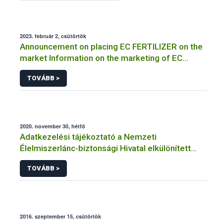
2023. február 2, csütörtök
Announcement on placing EC FERTILIZER on the
market Information on the marketing of EC
FERTILIZER and the application for a certificate
TOVÁBB >
2020. november 30, hétfő
Adatkezelési tájékoztató a Nemzeti
Élelmiszerlánc-biztonsági Hivatal elkülönített
visszaélés-bejelentési rendszerhez kapcsolódó
TOVÁBB >
adatkezeléséhez
2016. szeptember 15, csütörtök