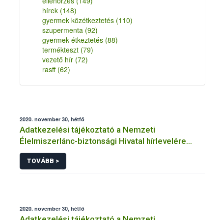
ellenőrzés
(149)
hírek
(148)
gyermek közétkeztetés
(110)
szupermenta
(92)
gyermek étkeztetés
(88)
termékteszt
(79)
vezető hír
(72)
rasff
(62)
2020. november 30, hétfő
Adatkezelési tájékoztató a Nemzeti
Élelmiszerlánc-biztonsági Hivatal hírlevelére
történő regisztrációhoz kapcsolódó
TOVÁBB >
adatkezelések vonatkozásában
2020. november 30, hétfő
Adatkezelési tájékoztató a Nemzeti