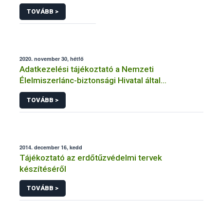
TOVÁBB >
2020. november 30, hétfő
Adatkezelési tájékoztató a Nemzeti
Élelmiszerlánc-biztonsági Hivatal által
üzemeltetett élelmiszerlánc-felügyeleti
TOVÁBB >
információs rendszerhez (FELIR) kapcsolódó
adatkezeléséhez
2014. december 16, kedd
Tájékoztató az erdőtűzvédelmi tervek
készítéséről
TOVÁBB >