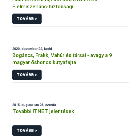
Élelmiszerlánc-biztonsági
Hivatal tevékenységéhez kötődő érintetti jogok
TOVÁBB >
gyakorlásával összefüggő adatkezeléseihez
2020. december 22, kedd
Bogáncs, Frakk, Vahúr és társai - avagy a 9
magyar őshonos kutyafajta
TOVÁBB >
2015. augusztus 26, szerda
További ITNET jelentések
TOVÁBB >