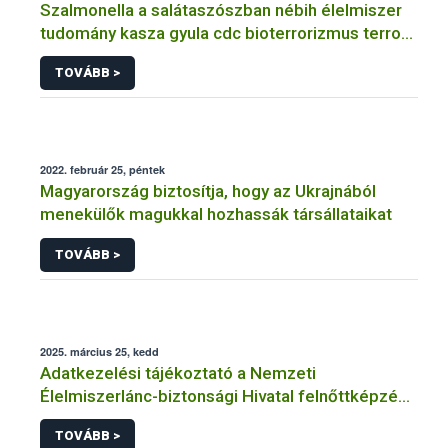
Szalmonella a salátaszószban nébih élelmiszer
tudomány kasza gyula cdc bioterrorizmus terror
lépfene
TOVÁBB >
2022. február 25, péntek
Magyarország biztosítja, hogy az Ukrajnából
menekülők magukkal hozhassák társállataikat
TOVÁBB >
2025. március 25, kedd
Adatkezelési tájékoztató a Nemzeti
Élelmiszerlánc-biztonsági Hivatal felnőttképzési
tevékenységéhez kapcsolódó adatkezeléséhez
TOVÁBB >