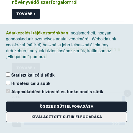
növényvédő szerforgalomról
TOVÁBB >
Adatkezelési tájékoztatónkban
megismerheti, hogyan
gondoskodunk személyes adatai védelméről. Weboldalunk
2022. január 10, hétfő
cookie-kat (sütiket) használ a jobb felhasználói élmény
A citrusfélék fokozott vizsgálatát kéri a Nébih a
érdekében, melynek biztosításához kérjük, kattintson az
forgalmazóktól
„Elfogadom” gombra.
TOVÁBB >
Statisztikai célú sütik
Hirdetési célú sütik
Alapműködést biztosító és funkcionális sütik
×
2014. június 14, szombat
A mezei pocok elleni védekezési kötelezettség
ÖSSZES SÜTI ELFOGADÁSA
a földhasználók kiemelt feladata
KIVÁLASZTOTT SÜTIK ELFOGADÁSA
TOVÁBB >