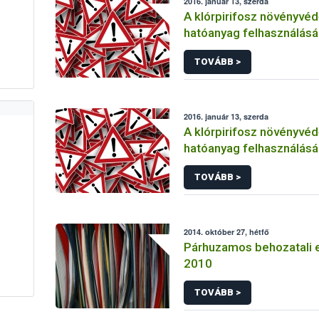
2016. január 13, szerda
A klórpirifosz növényvéd
hatóanyag felhasználás
korlátozása
TOVÁBB >
2016. január 13, szerda
A klórpirifosz növényvéd
hatóanyag felhasználás
korlátozása
TOVÁBB >
2014. október 27, hétfő
Párhuzamos behozatali 
2010
TOVÁBB >