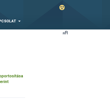
PCSOLAT
oportosítása
erint