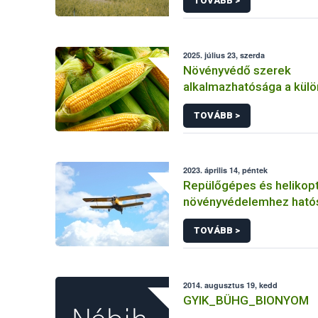
TOVÁBB >
2025. július 23, szerda
Növényvédő szerek
alkalmazhatósága a kül
kukorica kultúrákban
TOVÁBB >
2023. április 14, péntek
Repülőgépes és helikopt
növényvédelemhez ható
engedéllyel rendelkező 
TOVÁBB >
2014. augusztus 19, kedd
GYIK_BÜHG_BIONYOM