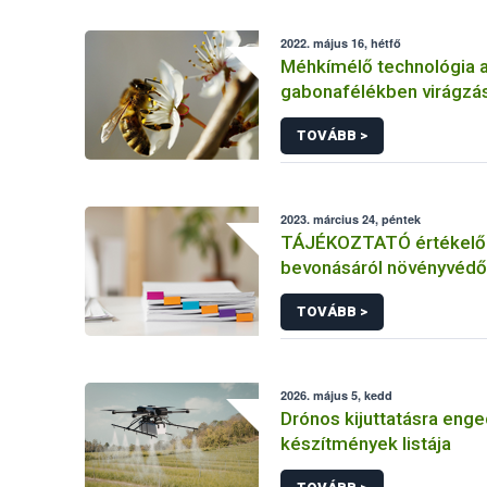
2022. május 16, hétfő
Méhkímélő technológia 
gabonafélékben virágzás
TOVÁBB >
2023. március 24, péntek
TÁJÉKOZTATÓ értékelő 
bevonásáról növényvédő
hatóanyag és növényvéd
TOVÁBB >
engedélyezésére, továb
engedély meghosszabbít
módosítására irányuló el
2026. május 5, kedd
Drónos kijuttatásra enge
készítmények listája