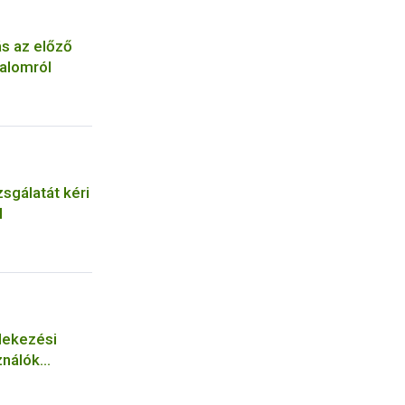
ás az előző
alomról
zsgálatát kéri
l
dekezési
ználók