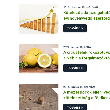
2014. október 30, csütörtök
Kötelező adatszolgáltat
évi növényvédő szerforg
TOVÁBB >
2022. január 10, hétfő
A citrusfélék fokozott vi
a Nébih a forgalmazóktó
TOVÁBB >
2014. június 14, szombat
A mezei pocok elleni vé
kötelezettség a földhas
kiemelt feladata
TOVÁBB >