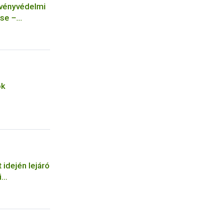
övényvédelmi
se –
ok
 idején lejáró
i
tos