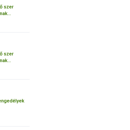
ő szer
ának
ő szer
ának
engedélyek