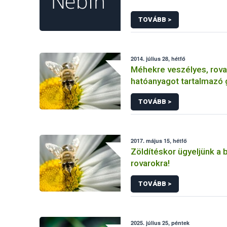
TOVÁBB >
2014. július 28, hétfő
Méhekre veszélyes, rova
hatóanyagot tartalmazó
növényvédő szert vont ki
TOVÁBB >
forgalomból a NÉBIH
2017. május 15, hétfő
Zöldítéskor ügyeljünk a
rovarokra!
TOVÁBB >
2025. július 25, péntek