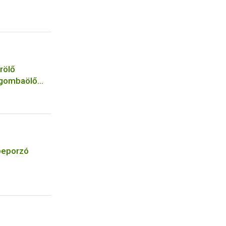
rölő
 gombaölő
 a
 beporzó