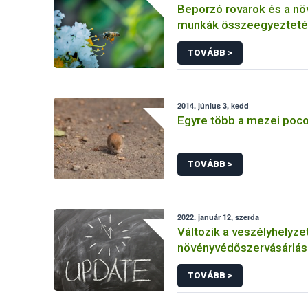
Beporzó rovarok és a n
munkák összeegyezteté
fókuszban a méhészet
TOVÁBB >
2014. június 3, kedd
Egyre több a mezei poc
TOVÁBB >
2022. január 12, szerda
Változik a veszélyhelyzet
növényvédőszervásárlás
engedélyekkel kapcsola
TOVÁBB >
szabályozás