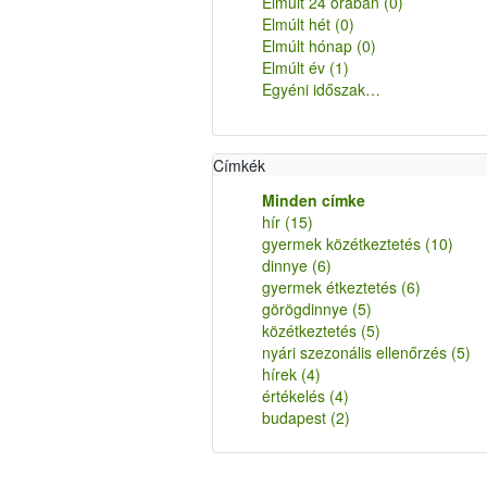
Elmúlt 24 órában
(0)
Elmúlt hét
(0)
Elmúlt hónap
(0)
Elmúlt év
(1)
Egyéni időszak…
Címkék
Minden címke
hír
(15)
gyermek közétkeztetés
(10)
dinnye
(6)
gyermek étkeztetés
(6)
görögdinnye
(5)
közétkeztetés
(5)
nyári szezonális ellenőrzés
(5)
hírek
(4)
értékelés
(4)
budapest
(2)