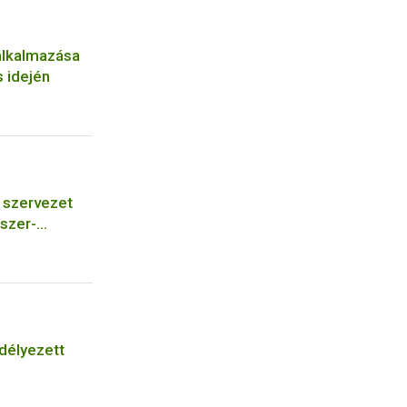
alkalmazása
 idején
szervezet
szer-
őszer
bá a meglévő
ására vagy
járásba
délyezett