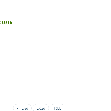
gatása
← Első
Előző
Több