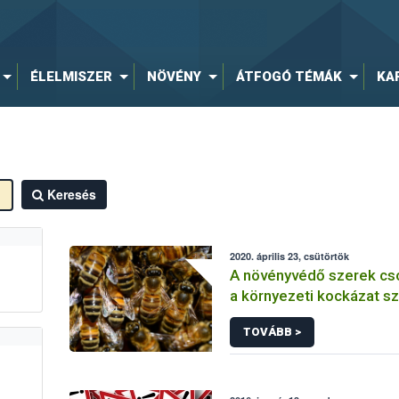
ÉLELMISZER
NÖVÉNY
ÁTFOGÓ TÉMÁK
KA
Keresés
2020. április 23, csütörtök
A növényvédő szerek cs
a környezeti kockázat sz
TOVÁBB >