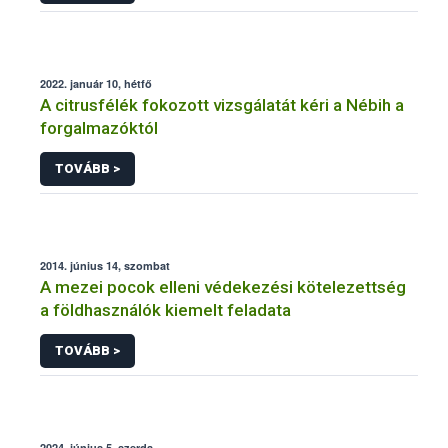
2022. január 10, hétfő
A citrusfélék fokozott vizsgálatát kéri a Nébih a
forgalmazóktól
TOVÁBB >
2014. június 14, szombat
A mezei pocok elleni védekezési kötelezettség
a földhasználók kiemelt feladata
TOVÁBB >
2024. június 5, szerda