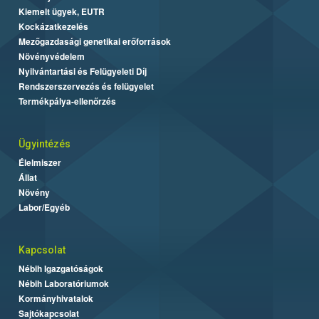
Kiemelt ügyek, EUTR
Kockázatkezelés
Mezőgazdasági genetikai erőforrások
Növényvédelem
Nyilvántartási és Felügyeleti Díj
Rendszerszervezés és felügyelet
Termékpálya-ellenőrzés
Ügyintézés
Élelmiszer
Állat
Növény
Labor/Egyéb
Kapcsolat
Nébih Igazgatóságok
Nébih Laboratóriumok
Kormányhivatalok
Sajtókapcsolat