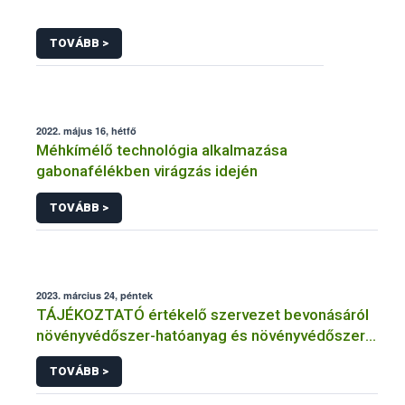
TOVÁBB >
2022. május 16, hétfő
Méhkímélő technológia alkalmazása
gabonafélékben virágzás idején
TOVÁBB >
2023. március 24, péntek
TÁJÉKOZTATÓ értékelő szervezet bevonásáról
növényvédőszer-hatóanyag és növényvédőszer
engedélyezésére, továbbá a meglévő engedély
TOVÁBB >
meghosszabbítására vagy módosítására irányuló
eljárásba