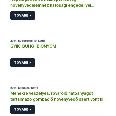
növényvédelemhez hatósági engedéllyel
rendelkező szervezetek
TOVÁBB >
2014. augusztus 19, kedd
GYIK_BÜHG_BIONYOM
TOVÁBB >
2014. július 28, hétfő
Méhekre veszélyes, rovarölő hatóanyagot
tartalmazó gombaölő növényvédő szert vont ki a
forgalomból a NÉBIH
TOVÁBB >