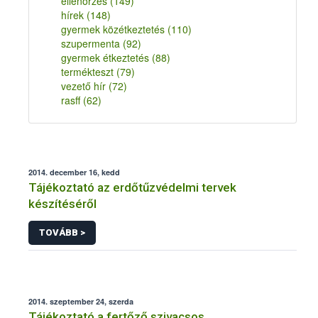
ellenőrzés
(149)
hírek
(148)
gyermek közétkeztetés
(110)
szupermenta
(92)
gyermek étkeztetés
(88)
termékteszt
(79)
vezető hír
(72)
rasff
(62)
2014. december 16, kedd
Tájékoztató az erdőtűzvédelmi tervek
készítéséről
TOVÁBB >
2014. szeptember 24, szerda
Tájékoztató a fertőző szivacsos