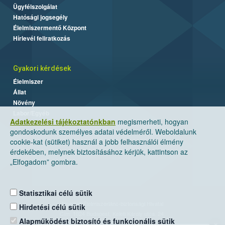
Ügyfélszolgálat
Hatósági jogsegély
Élelmiszermentő Központ
Hírlevél feliratkozás
Gyakori kérdések
Élelmiszer
Állat
Növény
Labor/Egyéb
Adatkezelési tájékoztatónkban
megismerheti, hogyan
gondoskodunk személyes adatai védelméről. Weboldalunk
cookie-kat (sütiket) használ a jobb felhasználói élmény
érdekében, melynek biztosításához kérjük, kattintson az
„Elfogadom” gombra.
Statisztikai célú sütik
Nemzeti Élelmiszerlánc-biztonsági Hivatal
Hirdetési célú sütik
Cím: 1024 Budapest, Keleti Károly utca. 24.
Alapműködést biztosító és funkcionális sütik
×
Levelezési cím: 1525 Budapest. Pf. 30.