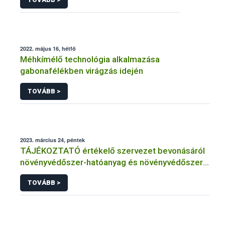
2022. május 16, hétfő
Méhkímélő technológia alkalmazása
gabonafélékben virágzás idején
TOVÁBB >
2023. március 24, péntek
TÁJÉKOZTATÓ értékelő szervezet bevonásáról
növényvédőszer-hatóanyag és növényvédőszer
engedélyezésére, továbbá a meglévő engedély
TOVÁBB >
meghosszabbítására vagy módosítására irányuló
eljárásba