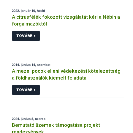
2022. január 10, hétfő
A citrusfélék fokozott vizsgálatát kéri a Nébih a
forgalmazóktól
TOVÁBB >
2014. június 14, szombat
A mezei pocok elleni védekezési kötelezettség
a földhasználók kiemelt feladata
TOVÁBB >
2024. június 5, szerda
Bemutató üzemek támogatása projekt
rendezvények