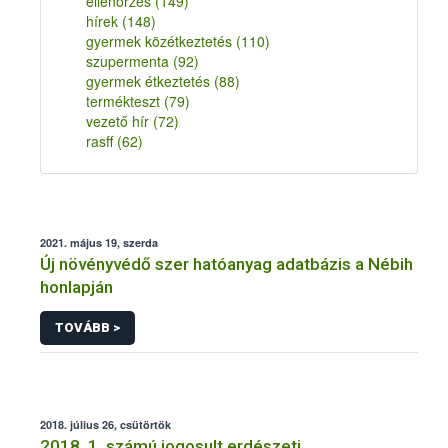
ellenőrzés
(149)
hírek
(148)
gyermek közétkeztetés
(110)
szupermenta
(92)
gyermek étkeztetés
(88)
termékteszt
(79)
vezető hír
(72)
rasff
(62)
2021. május 19, szerda
Új növényvédő szer hatóanyag adatbázis a Nébih
honlapján
TOVÁBB >
2018. július 26, csütörtök
2018. 1. számú jogosult erdészeti