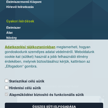
Élelmiszermentő Központ
Hírlevél feliratkozás
Gyakori kérdések
Élelmiszer
Állat
Növény
Labor/Egyéb
Adatkezelési tájékoztatónkban
megismerheti, hogyan
gondoskodunk személyes adatai védelméről. Weboldalunk
cookie-kat (sütiket) használ a jobb felhasználói élmény
érdekében, melynek biztosításához kérjük, kattintson az
„Elfogadom” gombra.
Statisztikai célú sütik
Nemzeti Élelmiszerlánc-biztonsági Hivatal
Hirdetési célú sütik
Cím: 1024 Budapest, Keleti Károly utca. 24.
Alapműködést biztosító és funkcionális sütik
×
Levelezési cím: 1525 Budapest. Pf. 30.
ÖSSZES SÜTI ELFOGADÁSA