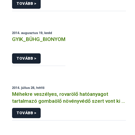
TOVÁBB >
2014. augusztus 19, kedd
GYIK_BÜHG_BIONYOM
TOVÁBB >
2014. július 28, hétfő
Méhekre veszélyes, rovarölő hatóanyagot
tartalmazó gombaölő növényvédő szert vont ki a
forgalomból a NÉBIH
TOVÁBB >