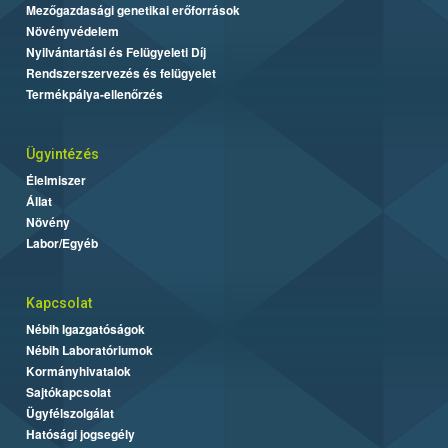
Mezőgazdasági genetikai erőforrások
Növényvédelem
Nyilvántartási és Felügyeleti Díj
Rendszerszervezés és felügyelet
Termékpálya-ellenőrzés
Ügyintézés
Élelmiszer
Állat
Növény
Labor/Egyéb
Kapcsolat
Nébih Igazgatóságok
Nébih Laboratóriumok
Kormányhivatalok
Sajtókapcsolat
Ügyfélszolgálat
Hatósági jogsegély