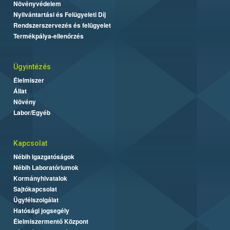
Növényvédelem
Nyilvántartási és Felügyeleti Díj
Rendszerszervezés és felügyelet
Termékpálya-ellenőrzés
Ügyintézés
Élelmiszer
Állat
Növény
Labor/Egyéb
Kapcsolat
Nébih Igazgatóságok
Nébih Laboratóriumok
Kormányhivatalok
Sajtókapcsolat
Ügyfélszolgálat
Hatósági jogsegély
Élelmiszermentő Központ