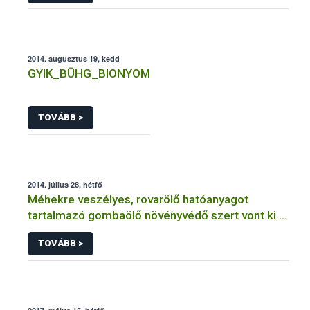
2014. augusztus 19, kedd
GYIK_BÜHG_BIONYOM
TOVÁBB >
2014. július 28, hétfő
Méhekre veszélyes, rovarölő hatóanyagot
tartalmazó gombaölő növényvédő szert vont ki a
forgalomból a NÉBIH
TOVÁBB >