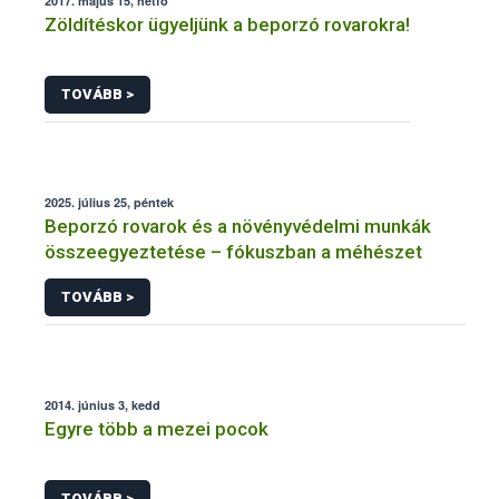
2017. május 15, hétfő
Zöldítéskor ügyeljünk a beporzó rovarokra!
TOVÁBB >
2025. július 25, péntek
Beporzó rovarok és a növényvédelmi munkák
összeegyeztetése – fókuszban a méhészet
TOVÁBB >
2014. június 3, kedd
Egyre több a mezei pocok
TOVÁBB >