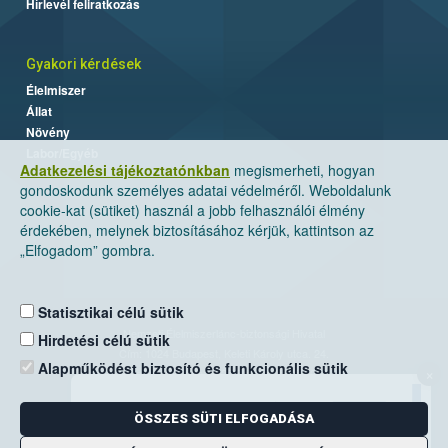
Hírlevél feliratkozás
Gyakori kérdések
Élelmiszer
Állat
Növény
Labor/Egyéb
Adatkezelési tájékoztatónkban
megismerheti, hogyan
gondoskodunk személyes adatai védelméről. Weboldalunk
cookie-kat (sütiket) használ a jobb felhasználói élmény
érdekében, melynek biztosításához kérjük, kattintson az
„Elfogadom” gombra.
Statisztikai célú sütik
Nemzeti Élelmiszerlánc-biztonsági Hivatal
Hirdetési célú sütik
Cím: 1024 Budapest, Keleti Károly utca. 24.
Alapműködést biztosító és funkcionális sütik
×
Levelezési cím: 1525 Budapest. Pf. 30.
ÖSSZES SÜTI ELFOGADÁSA
E-mail:
ugyfelszolgalat@nebih.gov.hu
Zöld szám: 06-80/263-244