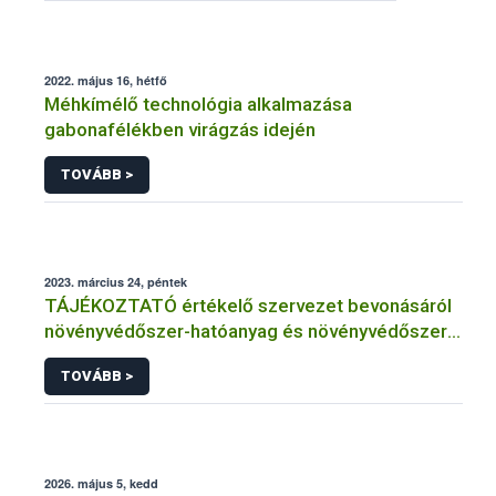
2022. május 16, hétfő
Méhkímélő technológia alkalmazása
gabonafélékben virágzás idején
TOVÁBB >
2023. március 24, péntek
TÁJÉKOZTATÓ értékelő szervezet bevonásáról
növényvédőszer-hatóanyag és növényvédőszer
engedélyezésére, továbbá a meglévő engedély
TOVÁBB >
meghosszabbítására vagy módosítására irányuló
eljárásba
2026. május 5, kedd