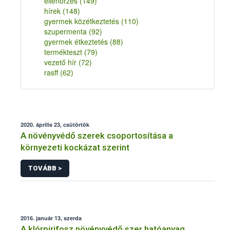
ellenőrzés
(149)
hírek
(148)
gyermek közétkeztetés
(110)
szupermenta
(92)
gyermek étkeztetés
(88)
termékteszt
(79)
vezető hír
(72)
rasff
(62)
2020. április 23, csütörtök
A növényvédő szerek csoportosítása a
környezeti kockázat szerint
TOVÁBB >
2016. január 13, szerda
A klórpirifosz növényvédő szer hatóanyag