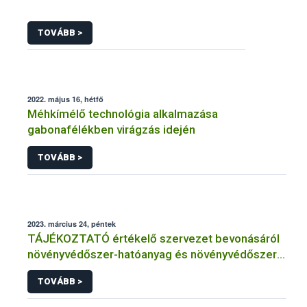
TOVÁBB >
2022. május 16, hétfő
Méhkímélő technológia alkalmazása
gabonafélékben virágzás idején
TOVÁBB >
2023. március 24, péntek
TÁJÉKOZTATÓ értékelő szervezet bevonásáról
növényvédőszer-hatóanyag és növényvédőszer
engedélyezésére, továbbá a meglévő engedély
TOVÁBB >
meghosszabbítására vagy módosítására irányuló
eljárásba