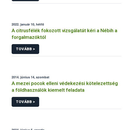
2022. január 10, hétfő
A citrusfélék fokozott vizsgálatát kéri a Nébih a
forgalmazóktól
TOVÁBB >
2014. június 14, szombat
A mezei pocok elleni védekezési kötelezettség
a földhasználók kiemelt feladata
TOVÁBB >
2024. június 5, szerda