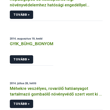
növényvédelemhez hatósági engedéllyel
rendelkező szervezetek
TOVÁBB >
2014. augusztus 19, kedd
GYIK_BÜHG_BIONYOM
TOVÁBB >
2014. július 28, hétfő
Méhekre veszélyes, rovarölő hatóanyagot
tartalmazó gombaölő növényvédő szert vont ki a
forgalomból a NÉBIH
TOVÁBB >