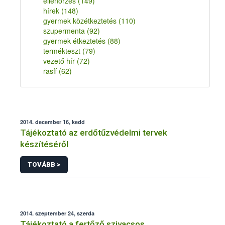
ellenőrzés
(149)
hírek
(148)
gyermek közétkeztetés
(110)
szupermenta
(92)
gyermek étkeztetés
(88)
termékteszt
(79)
vezető hír
(72)
rasff
(62)
2014. december 16, kedd
Tájékoztató az erdőtűzvédelmi tervek
készítéséről
TOVÁBB >
2014. szeptember 24, szerda
Tájékoztató a fertőző szivacsos