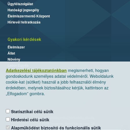
Ügyfélszolgálat
Hatósági jogsegély
Élelmiszermentő Központ
Hírlevél feliratkozás
Gyakori kérdések
Élelmiszer
Állat
Növény
Labor/Egyéb
Adatkezelési tájékoztatónkban
megismerheti, hogyan
gondoskodunk személyes adatai védelméről. Weboldalunk
cookie-kat (sütiket) használ a jobb felhasználói élmény
érdekében, melynek biztosításához kérjük, kattintson az
„Elfogadom” gombra.
Statisztikai célú sütik
Nemzeti Élelmiszerlánc-biztonsági Hivatal
Hirdetési célú sütik
Cím: 1024 Budapest, Keleti Károly utca. 24.
Alapműködést biztosító és funkcionális sütik
×
Levelezési cím: 1525 Budapest. Pf. 30.