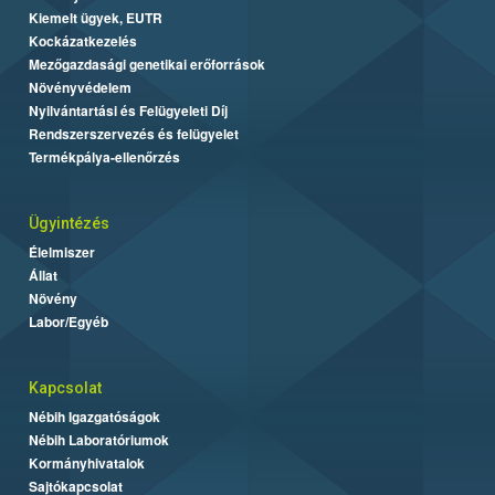
Kiemelt ügyek, EUTR
Kockázatkezelés
Mezőgazdasági genetikai erőforrások
Növényvédelem
Nyilvántartási és Felügyeleti Díj
Rendszerszervezés és felügyelet
Termékpálya-ellenőrzés
Ügyintézés
Élelmiszer
Állat
Növény
Labor/Egyéb
Kapcsolat
Nébih Igazgatóságok
Nébih Laboratóriumok
Kormányhivatalok
Sajtókapcsolat