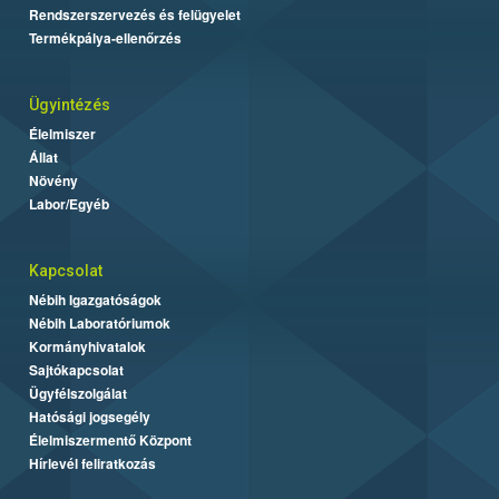
Rendszerszervezés és felügyelet
Termékpálya-ellenőrzés
Ügyintézés
Élelmiszer
Állat
Növény
Labor/Egyéb
Kapcsolat
Nébih Igazgatóságok
Nébih Laboratóriumok
Kormányhivatalok
Sajtókapcsolat
Ügyfélszolgálat
Hatósági jogsegély
Élelmiszermentő Központ
Hírlevél feliratkozás