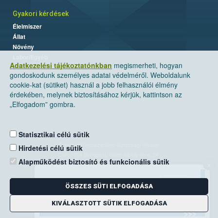
Gyakori kérdések
Élelmiszer
Állat
Növény
Labor/Egyéb
Adatkezelési tájékoztatónkban
megismerheti, hogyan
gondoskodunk személyes adatai védelméről. Weboldalunk
cookie-kat (sütiket) használ a jobb felhasználói élmény
érdekében, melynek biztosításához kérjük, kattintson az
„Elfogadom” gombra.
Statisztikai célú sütik
Nemzeti Élelmiszerlánc-biztonsági Hivatal
Hirdetési célú sütik
Cím: 1024 Budapest, Keleti Károly utca. 24.
Alapműködést biztosító és funkcionális sütik
×
Levelezési cím: 1525 Budapest. Pf. 30.
ÖSSZES SÜTI ELFOGADÁSA
E-mail:
ugyfelszolgalat@nebih.gov.hu
Zöld szám: 06-80/263-244
KIVÁLASZTOTT SÜTIK ELFOGADÁSA
Telefon: 06-1/ 336-9000