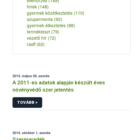
ellenőrzés
(149)
hírek
(148)
gyermek közétkeztetés
(110)
szupermenta
(92)
gyermek étkeztetés
(88)
termékteszt
(79)
vezető hír
(72)
rasff
(62)
2014. május 28, szerda
A 2011-es adatok alapján készült éves
növényvédő szer jelentés
TOVÁBB >
2014. október 1, szerda
Szermaradék